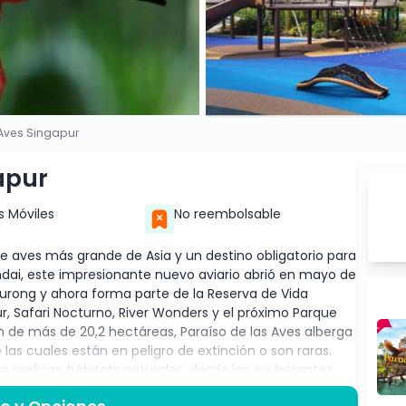
 Aves Singapur
apur
s Móviles
No reembolsable
de aves más grande de Asia y un destino obligatorio para
ndai, este impresionante nuevo aviario abrió en mayo de
urong y ahora forma parte de la Reserva de Vida
r, Safari Nocturno, River Wonders y el próximo Parque
ón de más de 20,2 hectáreas, Paraíso de las Aves alberga
as cuales están en peligro de extinción o son raras.
 replican hábitats naturales, desde las exuberantes
s de agua dulce, y observa a las aves en sus