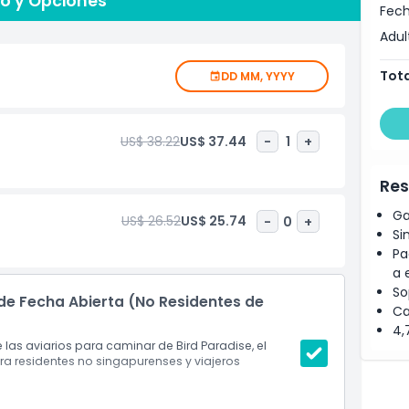
io y Opciones
ntos inolvidables mientras bandadas vibrantes vuelan
Fech
ruta de las vistas panorámicas a través de senderos
Adul
mundial, "Reyes del Cielo" a las 10 AM y 4 PM en la Arena
Tota
DD MM, YYYY
PM en el Anfiteatro de Aves. Visita lugares icónicos como
rio con cascada de 30 metros de altura, y zonas
ícanos y patos durante sus horas más activas. Reserva
US$ 38.22
US$ 37.44
-
1
+
en línea y disfruta encuentros cercanos con aves
le.
Res
Ga
US$ 26.52
US$ 25.74
-
0
+
Si
Pa
a 
So
de Fecha Abierta (No Residentes de
Ca
4,
 las aviarios para caminar de Bird Paradise, el
a residentes no singapurenses y viajeros