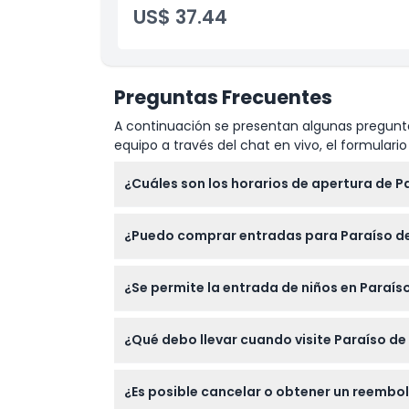
US$ 37.44
Preguntas Frecuentes
A continuación se presentan algunas pregunta
equipo a través del chat en vivo, el formular
¿Cuáles son los horarios de apertura de P
Paraíso de Aves está abierto todos los días 
¿Puedo comprar entradas para Paraíso de
confirme al momento de la reserva).
Sí, puede reservar fácilmente sus entradas
¿Se permite la entrada de niños en Paraíso
residentes locales.
Los niños de 0 a 2 años entran gratis, mi
¿Qué debo llevar cuando visite Paraíso de
Lleve zapatos cómodos para caminar, agua, 
¿Es posible cancelar o obtener un reembol