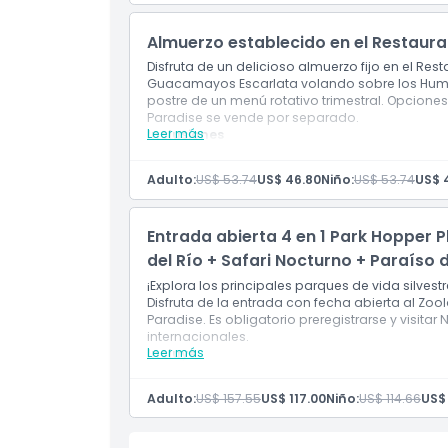
Almuerzo establecido en el Restaura
Disfruta de un delicioso almuerzo fijo en el Re
Guacamayos Escarlata volando sobre los Humeda
postre de un menú rotativo trimestral. Opciones
Paradise se vende por separado.
Leer más
Inclusiones
Almuerzo fijo en el Restaurante Crimson c
Elección de entrante, plato principal y po
Adulto:
US$ 53.74
US$ 46.80
Niño:
US$ 53.74
US$ 
Opciones vegetarianas disponibles
El menú no contiene cerdo ni manteca de 
La entrada a Bird Paradise no está inclui
Entrada abierta 4 en 1 Park Hopper P
del Río + Safari Nocturno + Paraíso 
¡Explora los principales parques de vida silvest
Disfruta de la entrada con fecha abierta al Zool
Paradise. Es obligatorio preregistrarse y visitar 
internacionales.
Leer más
Incluye
Entrada al Zoológico de Singapur, River Wond
Entrada flexible dentro de 7 días (después de
Adulto:
US$ 157.55
US$ 117.00
Niño:
US$ 114.66
US$
Boleto con fecha abierta para mayor com
Válido solo para visitantes internacionales
Se requiere preregistro para Night Safari (d