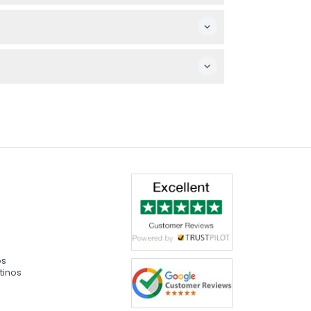
r para la fecha y hora correctas.
diarios de aves con sus entrenadores.
das con descuento, así que revise las
os
tinos