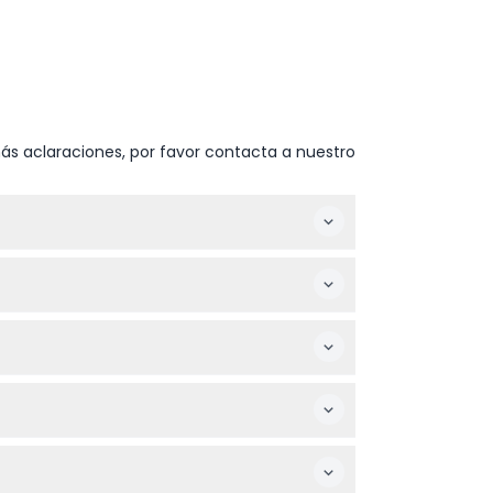
ás aclaraciones, por favor contacta a nuestro
:00 p.m. (sujeto a cambios — por favor
, a menudo con descuentos disponibles para
 momento por un adulto pagante.
las aves.