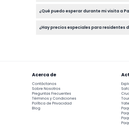
Las entradas para Paraíso de Aves no son r
¿Qué puedo esperar durante mi visita a Pa
Explore ocho aviarios temáticos con más de
¿Hay precios especiales para residentes 
Sí, los ciudadanos de Singapur, residentes 
ofertas disponibles al reservar en línea.
Acerca de
Ac
Contáctanos
Expl
Sobre Nosotros
Safa
Preguntas Frecuentes
Cru
Términos y Condiciones
Tour
Política de Privacidad
Yate
Blog
Paq
Paqu
Paq
Paq