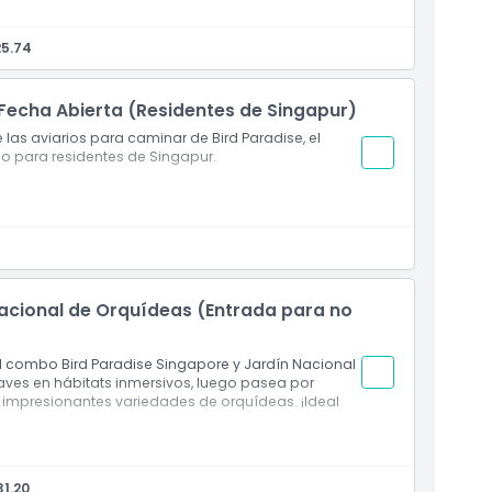
25.74
 Fecha Abierta (Residentes de Singapur)
 las aviarios para caminar de Bird Paradise, el
o para residentes de Singapur.
Nacional de Orquídeas (Entrada para no
el combo Bird Paradise Singapore y Jardín Nacional
aves en hábitats inmersivos, luego pasea por
 impresionantes variedades de orquídeas. ¡Ideal
eso a aviarios inmersivos para caminar
ogar de más de 1,000 especies e híbridos de
31.20