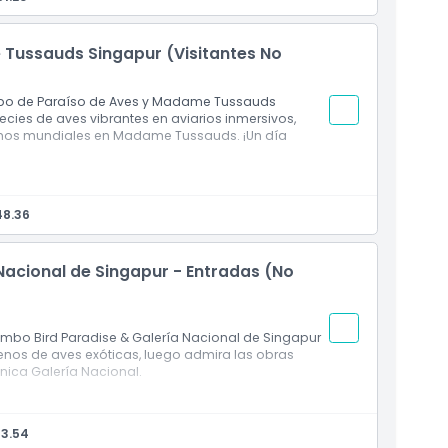
mbina vida silvestre y belleza botánica
Tussauds Singapur (Visitantes No
ombo de Paraíso de Aves y Madame Tussauds
cies de aves vibrantes en aviarios inmersivos,
conos mundiales en Madame Tussauds. ¡Un día
ceso a aviarios temáticos para caminar
ncluye figuras de cera, paseo en barco y
48.36
Nacional de Singapur - Entradas (No
 combo Bird Paradise & Galería Nacional de Singapur
llenos de aves exóticas, luego admira las obras
ónica Galería Nacional.
so a aviarios inmersivos para caminar
 que exhibe arte del Sudeste Asiático y Singapurense
33.54
Singapur