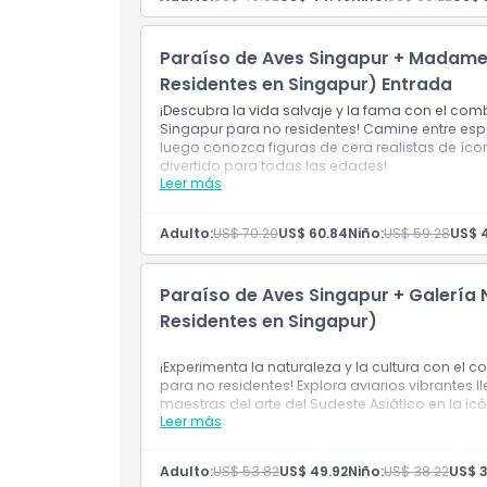
orquídeas
Una experiencia llena de naturaleza que co
Paraíso de Aves Singapur + Madame 
Residentes en Singapur) Entrada
¡Descubra la vida salvaje y la fama con el c
Singapur para no residentes! Camine entre espe
luego conozca figuras de cera realistas de í
divertido para todas las edades!
Leer más
Incluye
Entrada a Paraíso de Aves Singapur con ac
Entrada a Madame Tussauds Singapur, que i
Adulto:
US$ 70.20
US$ 60.84
Niño:
US$ 59.28
US$ 
experiencias 4D
Válido solo para no residentes en Singapur
Paraíso de Aves Singapur + Galería 
Residentes en Singapur)
¡Experimenta la naturaleza y la cultura con el
para no residentes! Explora aviarios vibrantes 
maestras del arte del Sudeste Asiático en la ic
Leer más
Incluye
Entrada a Bird Paradise Singapur con acce
Entrada a la Galería Nacional de Singapur,
Adulto:
US$ 53.82
US$ 49.92
Niño:
US$ 38.22
US$ 
Combo válido solo para no residentes de 