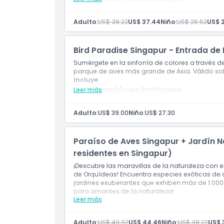
1 entrada(s) para Bird Paradise
Complemento Extra
Adulto:
US$ 38.22
US$ 37.44
Niño:
US$ 26.52
US$ 
Horario de Apertura
Bird Paradise Singapur - Entrada de
Sumérgete en la sinfonía de colores a través de
parque de aves más grande de Asia. Válido sol
Cosas a Saber
Incluye
Leer más
1 Entrada(s) para Bird Paradise
Ubicación
Adulto:
US$ 39.00
Niño:
US$ 27.30
Cómo Llegar
Paraíso de Aves Singapur + Jardín 
residentes en Singapur)
Política de Cancelación
¡Descubre las maravillas de la naturaleza con 
de Orquídeas! Encuentra especies exóticas de 
jardines exuberantes que exhiben más de 1.000
para amantes de la naturaleza!
Leer más
Incluye
Entrada a Bird Paradise Singapore con acc
Entrada al Jardín Nacional de Orquídeas, h
Adulto:
US$ 49.92
US$ 44.46
Niño:
US$ 38.22
US$ 