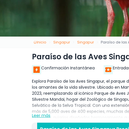
Inicio
Singapur
Singapur
Paraíso de las
Paraíso de las Aves Sing
Confirmación Instantánea
Entrada
Explora Paraíso de las Aves Singapur, el parque 
los amantes de la vida silvestre. Ubicado en Ma
2023, reemplazando al icónico Parque de Aves J
Silvestre Mandai, hogar del Zoológico de Singapu
Selvático de la Selva Tropical. Con una extensi
más de 5,000 aves de 400 especies, muchas de l
Leer más
Pasea por aviarios diseñados hermosamente que
selvas tropicales sudamericanas hasta humedale