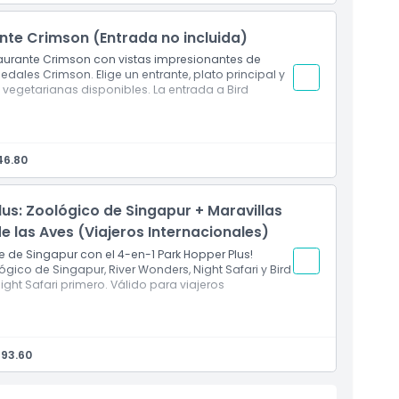
nte Crimson (Entrada no incluida)
staurante Crimson con vistas impresionantes de
les Crimson. Elige un entrante, plato principal y
 vegetarianas disponibles. La entrada a Bird
on vistas de los pintorescos Humedales Crimson
stre de un menú de temporada
46.80
cerdo
da y debe comprarse por separado
lus: Zoológico de Singapur + Maravillas
de las Aves (Viajeros Internacionales)
re de Singapur con el 4-en-1 Park Hopper Plus!
ógico de Singapur, River Wonders, Night Safari y Bird
Night Safari primero. Válido para viajeros
ers, Night Safari y Bird Paradise
 la visita a Night Safari)
 93.60
odidad
ebe ser visitado primero)