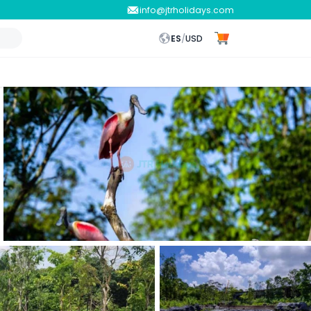
info@jtrholidays.com
ES
/
USD