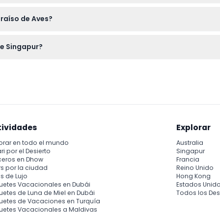
eembolsables ni pueden cancelarse, así que asegúrese de reserva
raíso de Aves?
 3,500 aves de más de 400 especies y disfrute de espectáculos 
de Singapur?
permanentes y ciertos titulares de pases pueden acceder a entra
tividades
Explorar
orar en todo el mundo
Australia
ri por el Desierto
Singapur
ceros en Dhow
Francia
s por la ciudad
Reino Unido
s de Lujo
Hong Kong
uetes Vacacionales en Dubái
Estados Unid
etes de Luna de Miel en Dubái
Todos los Des
uetes de Vacaciones en Turquía
uetes Vacacionales a Maldivas