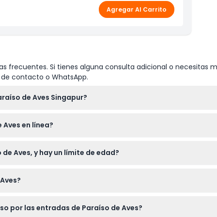
Agregar Al Carrito
s frecuentes. Si tienes alguna consulta adicional o necesitas m
io de contacto o WhatsApp.
araíso de Aves Singapur?
de 9:00 a.m. a 6:00 p.m., con la última entrada permitida a las 5
 Aves en línea?
 para Paraíso de Aves en línea aquí mismo en nuestro sitio web
 de Aves, y hay un límite de edad?
entras que los menores de 13 deben estar acompañados en todo
 Aves?
y evite usar perfumes de olor fuerte ya que pueden molestar a 
so por las entradas de Paraíso de Aves?