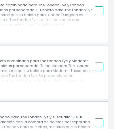
oleto combinado para The London Eye y London
os por separado. Su boleto para The London Eye
ientras que su boleto para London Dungeon es
sita a The London Eye. Las instrucciones para
rcionarán al confirmar la reserva.
 boleto combinado para The London Eye y Madame
letos por separado. Tu boleto para The London
s, mientras que tu boleto para Madame Tussauds es
isita a The London Eye. Se proporcionarán
ondres por separado al confirmar la reserva.
ado para The London Eye y el Acuario SEA LIFE
mparación con la compra de boletos por separado.
la fecha y hora que elijas, mientras que tu boleto