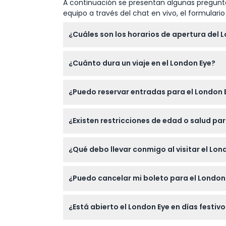
A continuación se presentan algunas pregunta
equipo a través del chat en vivo, el formular
¿Cuáles son los horarios de apertura del 
El London Eye generalmente está abierto de l
¿Cuánto dura un viaje en el London Eye?
horarios extendidos, de 10:00 a 20:30 todos l
momento de la reserva).
Una rotación estándar en el London Eye dura
¿Puedo reservar entradas para el London E
de Londres.
Sí, puede reservar fácilmente sus entradas 
¿Existen restricciones de edad o salud par
verificar la disponibilidad al instante.
El London Eye es adecuado para todas las eda
¿Qué debo llevar conmigo al visitar el Lon
gran altura es cómoda para usted.
Lleve un boleto válido (impreso o digital), s
¿Puedo cancelar mi boleto para el London 
impresionantes vistas de la ciudad.
Los boletos para el London Eye no son reem
¿Está abierto el London Eye en días festi
planes de viaje estén confirmados antes de 
El London Eye está cerrado el día de Navida