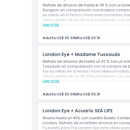
Disfrute de ahorros de hasta el 36 % con un b
Dungeon en comparación con boletos comprad
es válido en la fecha y hora seleccionadas, m
válido dentro de los 90 días posteriores a su vi
Leer más
reservar London Dungeon por separado se propo
Adulto:
US$ 65.91
Niño:
US$ 59.18
London Eye + Madame Tussauds
Disfruta de ahorros de hasta un 42 % con un
Tussauds en comparación con la compra de bo
Eye es válido en la fecha y hora seleccionada
válido dentro de los 90 días posteriores a tu v
Leer más
instrucciones para reservar Madame Tussauds L
Adulto:
US$ 65.91
Niño:
US$ 59.18
London Eye + Acuario SEA LIFE
Ahorra hasta un 40% con nuestro Boleto Combin
Londres. Disfruta de increíbles ahorros en co
Tu boleto para The London Eye será válido para 