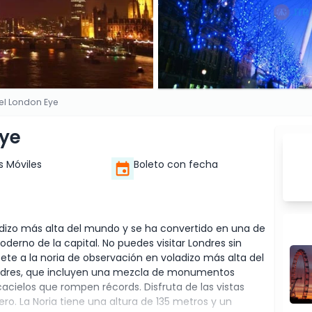
el London Eye
Eye
s Móviles
Boleto con fecha
ladizo más alta del mundo y se ha convertido en una de
derno de la capital. No puedes visitar Londres sin
ete a la noria de observación en voladizo más alta del
Londres, que incluyen una mezcla de monumentos
acielos que rompen récords. Disfruta de las vistas
ero. La Noria tiene una altura de 135 metros y un