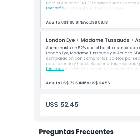
para el Acuario SEA LIFE Londres puede usarse
Leer más
posteriores a tu visita a The London Eye.
Las instrucciones completas para reservar tu
vi
tu confirmación.
Adulto:
US$ 65.91
Niño:
US$ 59.18
London Eye + Madame Tussauds + Acu
Ahorre hasta un 52% con el boleto combinado d
London Eye, Madame Tussauds y el Acuario SEA 
comparación con comprar los boletos por sepa
para la fecha y hora seleccionadas, mientras 
Leer más
SEA LIFE son flexibles y pueden usarse dentro de
Las instrucciones para la reserva de Madame T
su confirmación.
Adulto:
US$ 72.63
Niño:
US$ 64.56
US$ 52.45
Preguntas Frecuentes