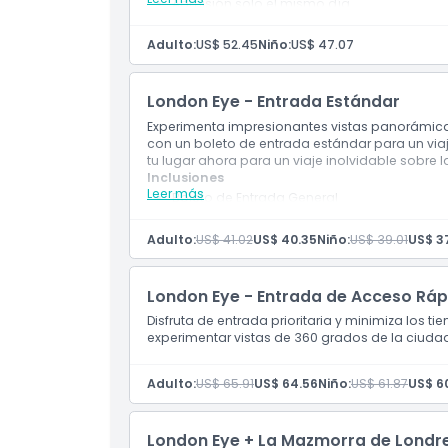
Admisión solo el mismo día.
Ubicación
Adulto:
US$ 52.45
Niño:
US$ 47.07
Política de Cancelación
London Eye - Entrada Estándar
Experimenta impresionantes vistas panorámi
con un boleto de entrada estándar para un via
tu lugar ahora para un viaje inolvidable sobre l
Inclusiones
Leer más
Boleto de Entrada General
Boleto con fecha – válido solo para la fec
Reserva disponible para mañana o cualquie
Adulto:
US$ 41.02
US$ 40.35
Niño:
US$ 39.01
US$ 3
día)
London Eye - Entrada de Acceso Ráp
Disfruta de entrada prioritaria y minimiza los
experimentar vistas de 360 grados de la ciuda
Adulto:
US$ 65.91
US$ 64.56
Niño:
US$ 61.87
US$ 6
London Eye + La Mazmorra de Londr