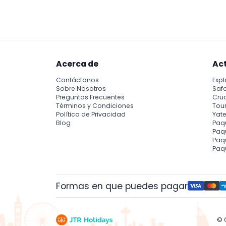
celebraciones de la ciudad (sujeto a cambi
Acerca de
Ac
Contáctanos
Expl
Sobre Nosotros
Safa
Preguntas Frecuentes
Cru
Términos y Condiciones
Tour
Política de Privacidad
Yate
Blog
Paq
Paqu
Paq
Paq
Formas en que puedes pagar
© 