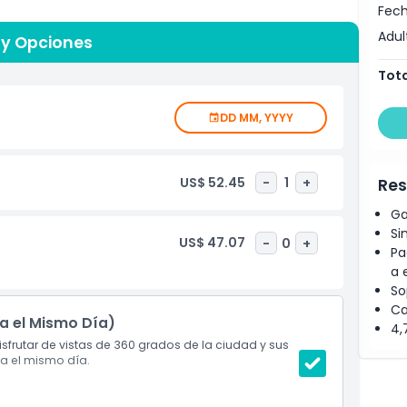
Fech
Adul
gar, estarás justo enfrente del Big Ben y las Casas del
 y Opciones
atedral de San Pablo, el Puente de la Torre, Picadilly
Tota
jado recorrido durará 30 minutos, así que tendrás
 Sube a la cápsula de vidrio con aire acondicionado y
i. Las tabletas interactivas te proporcionarán
DD MM, YYYY
gares famosos como la Catedral de San Pablo y el Big
 espaciosas cápsulas de vidrio con aire acondicionado
 rotación toma un tranquilo tiempo de 30 minutos, por
US$ 52.45
-
1
+
Res
 magníficas vistas de la ciudad desde una perspectiva
es interactivas distribuidas por cada cápsula para
Ga
os, incluso las joyas menos conocidas. Después de tu
Si
US$ 47.07
-
0
+
Eye. Este espectáculo multisensorial de cuatro minutos
Pa
 especiales, incluyendo burbujas y aromas.
a 
So
Ca
ta el Mismo Día)
4,
sfrutar de vistas de 360 grados de la ciudad y sus
ta el mismo día.