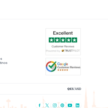
os
tinos
ES
/
USD