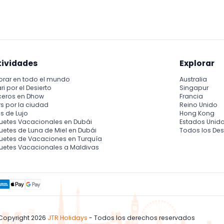
os — por favor confirme al momento de la reserva).
tividades
Explorar
orar en todo el mundo
Australia
ri por el Desierto
Singapur
ceros en Dhow
Francia
s por la ciudad
Reino Unido
s de Lujo
Hong Kong
uetes Vacacionales en Dubái
Estados Unid
etes de Luna de Miel en Dubái
Todos los Des
uetes de Vacaciones en Turquía
uetes Vacacionales a Maldivas
Copyright 2026
JTR Holidays
- Todos los derechos reservados