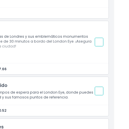
cas de Londres y sus emblemáticos monumentos
je de 30 minutos a bordo del London Eye. ¡Asegura
a ciudad!
ha exacta seleccionada durante la reserva
r fecha futura (no válido para entrada el mismo
7.66
ido
 tiempos de espera para el London Eye, donde puedes
d y sus famosos puntos de referencia.
0.52
es