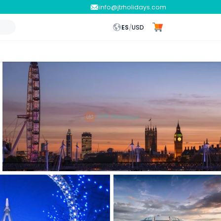
info@jtrholidays.com
ES
/
USD