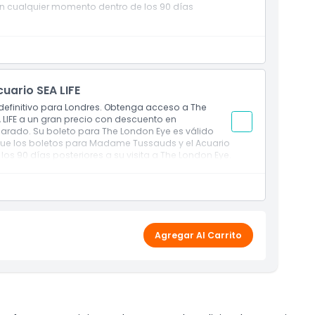
 en cualquier momento dentro de los 90 días
sita al Acuario SEA LIFE Londres se compartirán con
ario SEA LIFE
efinitivo para Londres. Obtenga acceso a The
LIFE a un gran precio con descuento en
rado. Su boleto para The London Eye es válido
que los boletos para Madame Tussauds y el Acuario
 los 90 días posteriores a su visita a The London Eye.
ussauds y SEA LIFE se proporcionarán después de
Agregar Al Carrito