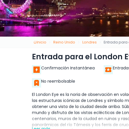
Inicio
Reino Unido
Londres
Entrada para 
Entrada para el London 
Confirmación Instantánea
Entrada
No reembolsable
El London Eye es la noria de observación en vo
las estructuras icónicas de Londres y símbolo mo
obtener una vista de la ciudad desde arriba. Súb
mundo y disfruta de las vistas eclécticas de 
centenarios, muros de la ciudad en ruinas y rasc
panorámicas del río Támesis y los ferris de cruc
Leer más