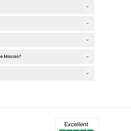
9:00 AM a 9:00 PM los fines de semana.
ar la disponibilidad para su fecha y hora
por un adulto que pague y tenga 18 años o
apturar las impresionantes vistas
 de Macao?
 confirmados antes de reservar.
 aventurero, pruebe actividades como Skywalk