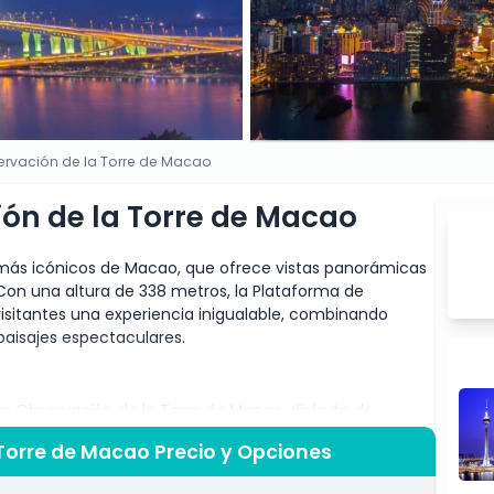
ervación de la Torre de Macao
ón de la Torre de Macao
ás icónicos de Macao, que ofrece vistas panorámicas
 Con una altura de 338 metros, la Plataforma de
visitantes una experiencia inigualable, combinando
aisajes espectaculares.
e Observación de la Torre de Macao, disfruta de
zonte de Macao, el Delta del Río Perla e incluso Hong
Torre de Macao Precio y Opciones
adrenalina pueden disfrutar de actividades