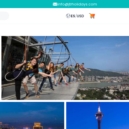
info@jtrholidays.com
ES
/
USD