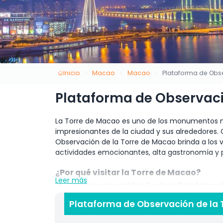
Inicio
Macao
Macao
Plataforma de Obs
Plataforma de Observaci
La Torre de Macao es uno de los monumentos m
impresionantes de la ciudad y sus alrededores.
Observación de la Torre de Macao brinda a los 
actividades emocionantes, alta gastronomía y p
¿Por qué visitar la Torre de Macao?
Leer más
Vistas incomparables: Desde la Plataforma d
impresionantes vistas de 360 grados del hori
Plataforma de Observación de la 
Kong en días despejados.
Actividades de aventura: Los amantes de la 