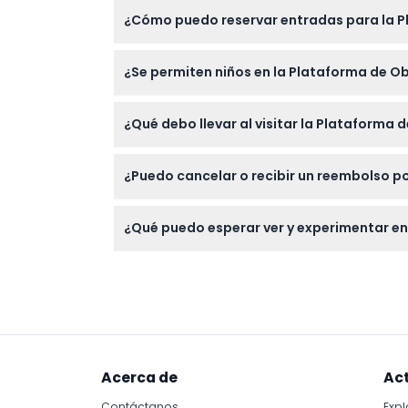
La Plataforma de Observación de la Torre d
¿Cómo puedo reservar entradas para la P
(sujeto a cambios — por favor confirme al
Puede reservar sus entradas fácilmente en 
¿Se permiten niños en la Plataforma de O
preferidas.
Sí, los niños menores de 3 años entran grat
¿Qué debo llevar al visitar la Plataforma
más.
Lleve su confirmación de reserva, calzado 
¿Puedo cancelar o recibir un reembolso p
panorámicas.
Las entradas no son reembolsables y no pue
¿Qué puedo esperar ver y experimentar en
Disfrute de vistas panorámicas de 360 grado
X o puenting.
Acerca de
Ac
Contáctanos
Expl