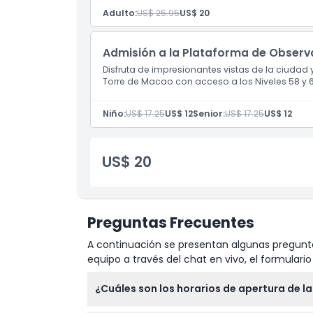
Adulto:
US$ 25.95
US$ 20
Política para Niños y Adultos
Admisión a la Plataforma de Observ
Disfruta de impresionantes vistas de la ciudad
Horario de Apertura
Torre de Macao con acceso a los Niveles 58 y 
Niño:
US$ 17.25
US$ 12
Senior:
US$ 17.25
US$ 12
Ubicación
Cómo Llegar
US$ 20
Política de Cancelación
Preguntas Frecuentes
A continuación se presentan algunas pregunta
equipo a través del chat en vivo, el formular
¿Cuáles son los horarios de apertura de 