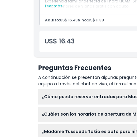
Experiencia familiar perfecta de 1 hora (10AM
Leer más
niños menores de 3 años gratis con adulto.
Exclusiones
Incluye
Boleto de Entrada
Adulto:
US$ 16.43
Niño:
US$ 11.38
No Adecuado Para
US$ 16.43
Cosas a Saber
Ubicación
Preguntas Frecuentes
A continuación se presentan algunas pregunta
Términos y Condiciones
equipo a través del chat en vivo, el formular
Política de Cancelación
¿Cómo puedo reservar entradas para Ma
Puedes reservar fácilmente tus entradas pa
¿Cuáles son los horarios de apertura de
ahorra hasta un 20%, por lo que es una exce
Madame Tussauds Tokio generalmente está ab
¿Madame Tussauds Tokio es apto para ni
festivos, con la última entrada 30 minutos 