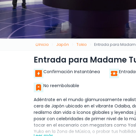
Inicio
Japón
Tokio
Entrada para Madam
Entrada para Madame T
Confirmación Instantánea
Entrada
No reembolsable
Adéntrate en el mundo glamurosamente realist
cera de Japón ubicado en el vibrante Odaiba, d
realismo dan vida a íconos globales y leyendas 
posar con celebridades de primer nivel de la mús
tocar en el escenario con megastars como Yosh
Yuko en la Zona de Música, o probar tus habil
Leer más