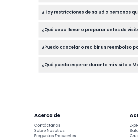
Sí, los niños de 3 a 12 años pueden disfrut
¿Hay restricciones de salud o personas q
personas con discapacidades, lo que lo convi
Madame Tussauds Tokio no es adecuado par
¿Qué debo llevar o preparar antes de vis
de la experiencia.
Usa ropa y calzado cómodos ya que caminará
¿Puedo cancelar o recibir un reembolso 
con las figuras de cera realistas.
Las entradas para Madame Tussauds Tokio no
¿Qué puedo esperar durante mi visita a 
línea.
Espera una experiencia interactiva con más d
un teatro de hologramas 3D y zonas temátic
Acerca de
Ac
Contáctanos
Expl
Sobre Nosotros
Safa
Preguntas Frecuentes
Cru