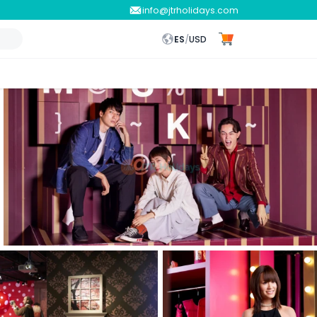
info@jtrholidays.com
ES
/
USD