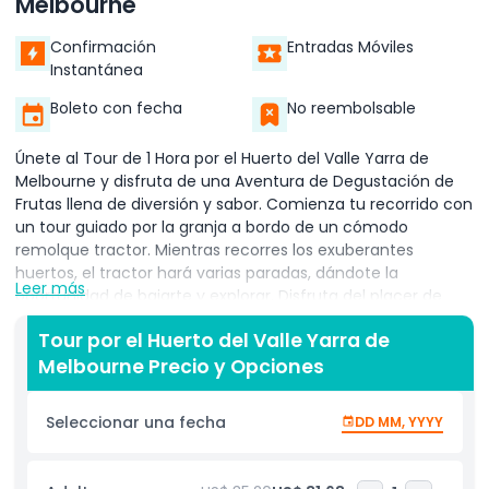
Melbourne
Confirmación
Entradas Móviles
Instantánea
Boleto con fecha
No reembolsable
Únete al Tour de 1 Hora por el Huerto del Valle Yarra de
Melbourne y disfruta de una Aventura de Degustación de
Frutas llena de diversión y sabor. Comienza tu recorrido con
un tour guiado por la granja a bordo de un cómodo
remolque tractor. Mientras recorres los exuberantes
huertos, el tractor hará varias paradas, dándote la
Leer más
oportunidad de bajarte y explorar. Disfruta del placer de
recoger y degustar una variedad de frutas frescas y
Tour por el Huerto del Valle Yarra de
maduras directamente del huerto. Tendrás la oportunidad
Melbourne Precio y Opciones
de probar al menos ocho variedades diferentes de frutas,
haciendo que sea una experiencia verdaderamente única
para amantes de la comida y entusiastas de la naturaleza
Seleccionar una fecha
DD MM, YYYY
por igual. Después de tu aventura de recolección, podrás
disfrutar de deliciosas comidas al estilo de la granja en el
Peach Cafe. La granja también ofrece la oportunidad de