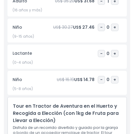
Adulto
US$ 35.20
US$ 31.68
-
1
+
comprar productos locales frescos y souvenirs únicos,
perfectos para llevar un pedazo del Valle Yarra contigo. No
(16 años y más)
olvides explorar el vivero y pasear por los hermosos
terrenos, ideales para relajarte y disfrutar del entorno
Niño
US$ 30.27
US$ 27.46
-
0
+
sereno. La granja también cuenta con un salón de eventos
donde se realizan actividades y celebraciones especiales,
(9-15 años)
añadiendo emoción a tu visita. Este Tour por el Huerto del
Valle Yarra es perfecto para familias, parejas y cualquier
Lactante
-
0
+
persona que busque experimentar lo mejor del campo de
Melbourne. Con su combinación de degustación de frutas,
(0-4 años)
exploración de la granja y actividades relajantes, promete
un día memorable.
Niño
US$ 16.19
US$ 14.78
-
0
+
(5-8 años)
Aspectos Destacados
Tour en Tractor de Aventura en el Huerto y
Inclusiones
Recogida a Elección (con 1kg de Fruta para
Llevar a Elección)
Política para Niños y Adultos
Disfruta de un recorrido divertido y guiado por la granja
a bordo de un acogedor remolque de tractor. El tour