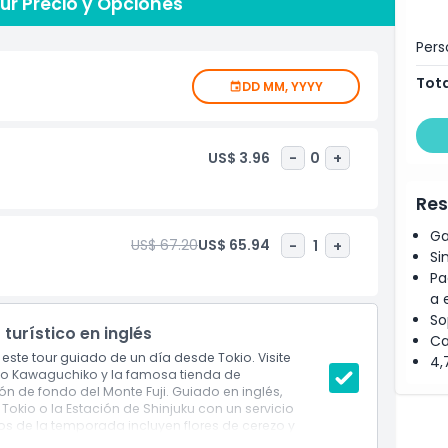
ur Precio y Opciones
arada en el popular punto de vista de la tienda de
afías que encanta a viajeros de todo el mundo. Perfecto
Pers
 ofrece una manera conveniente e inolvidable de
Monte Fuji en un solo día.
Tota
DD MM, YYYY
US$ 3.96
-
0
+
Res
Ga
US$ 67.20
US$ 65.94
-
1
+
Si
Pa
a 
So
 turístico en inglés
Ca
 este tour guiado de un día desde Tokio. Visite
4,
ago Kawaguchiko y la famosa tienda de
n de fondo del Monte Fuji. Guiado en inglés,
 Tokio o la Estación de Shinjuku con un servicio
s de la temporada incluyen flores de cerezo y
lidad del Monte Fuji depende de las condiciones