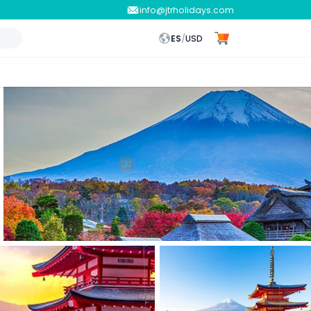
info@jtrholidays.com
ES
/
USD