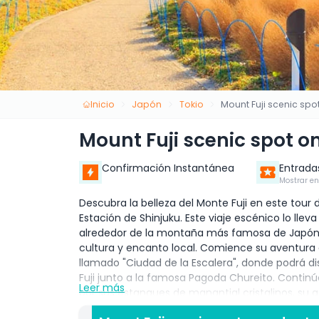
Inicio
Japón
Tokio
Mount Fuji scenic spo
Mount Fuji scenic spot o
Confirmación Instantánea
Entrada
Mostrar en
Descubra la belleza del Monte Fuji en este tour 
Estación de Shinjuku. Este viaje escénico lo lle
alrededor de la montaña más famosa de Japón,
cultura y encanto local. Comience su aventur
llamado "Ciudad de la Escalera", donde podrá d
Fuji junto a la famosa Pagoda Chureito. Continú
Leer más
por sus estanques de manantial cristalinos, su 
del Fuji. Luego, visite la hermosa zona del Lago