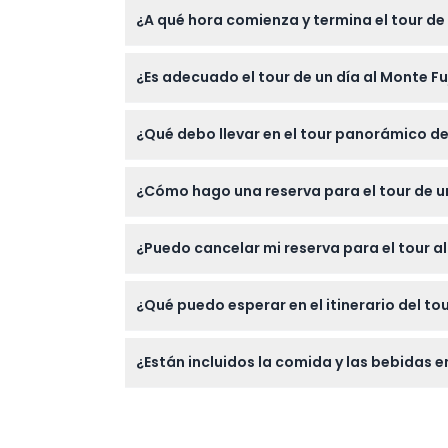
¿A qué hora comienza y termina el tour de 
Los tours generalmente comienzan entre las 7
¿Es adecuado el tour de un día al Monte F
terminan por la tarde, alrededor de las 6:0
Los niños de 0 a 2 años pueden unirse grati
¿Qué debo llevar en el tour panorámico de
adulto completo.
Lleve zapatos cómodos para caminar, ropa a
¿Cómo hago una reserva para el tour de un
pueda necesitar durante el día.
Puede reservar y verificar la disponibilidad
¿Puedo cancelar mi reserva para el tour a
Sí, recibirá un reembolso completo si canc
¿Qué puedo esperar en el itinerario del tou
El tour incluye visitas a lugares emblemát
¿Están incluidos la comida y las bebidas en
inglés o chino y transporte de ida y vuelta.
La comida y las bebidas no están incluidas,