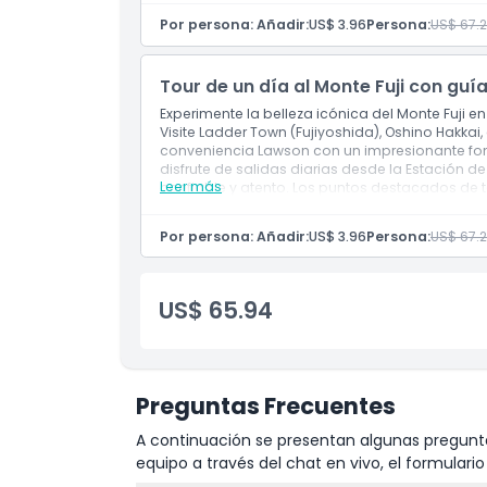
climáticas.
Por persona: Añadir:
US$ 3.96
Persona:
US$ 67.
Inclusiones
Admisión a las atracciones
Guía de habla inglesa
Tour de un día al Monte Fuji con guía
Traslados de ida y vuelta hacia y desde el 
Experimente la belleza icónica del Monte Fuji e
Visite Ladder Town (Fujiyoshida), Oshino Hakka
conveniencia Lawson con un impresionante fond
disfrute de salidas diarias desde la Estación de
Leer más
confiable y atento. Los puntos destacados de te
otoñal. Tenga en cuenta que la visibilidad del
Inclusiones
Por persona: Añadir:
US$ 3.96
Persona:
US$ 67.
Entrada a las atracciones
Guía que habla chino / japonés
Traslados de ida y vuelta hacia y desde el 
US$ 65.94
Preguntas Frecuentes
A continuación se presentan algunas pregunta
equipo a través del chat en vivo, el formular