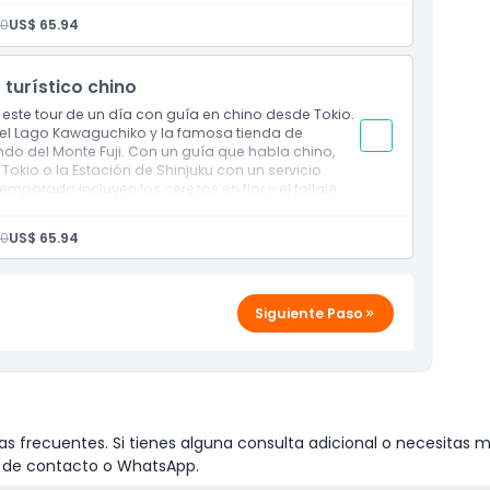
20
US$ 65.94
 turístico chino
lugar de encuentro
n este tour de un día con guía en chino desde Tokio.
i, el Lago Kawaguchiko y la famosa tienda de
o del Monte Fuji. Con un guía que habla chino,
 Tokio o la Estación de Shinjuku con un servicio
mporada incluyen los cerezos en flor y el follaje
 Monte Fuji depende de las condiciones climáticas.
20
US$ 65.94
lugar de encuentro
Siguiente Paso
s frecuentes. Si tienes alguna consulta adicional o necesitas m
io de contacto o WhatsApp.