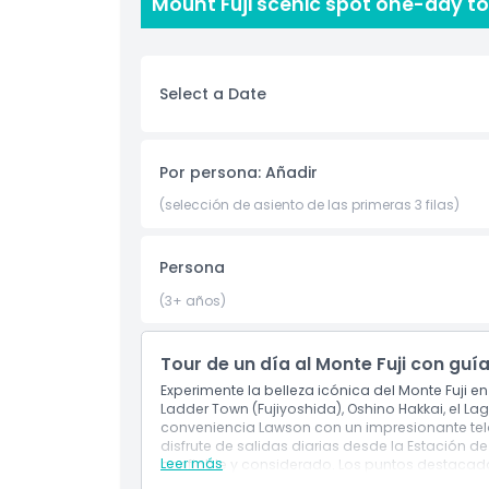
Mount Fuji scenic spot one-day to
montaña de cerca. El tour también incluye una p
conveniencia Lawson, un lugar viral para fotogr
para quienes visitan por primera vez, este tour
experimentar lo más destacado de la región del 
Select a Date
Aspectos Destacados
Por persona: Añadir
Inclusiones
(selección de asiento de las primeras 3 filas)
Política para Niños y Adultos
Persona
(3+ años)
Cosas a Saber
Tour de un día al Monte Fuji con guía
Ubicación
Experimente la belleza icónica del Monte Fuji en
Ladder Town (Fujiyoshida), Oshino Hakkai, el L
conveniencia Lawson con un impresionante teló
Política de Cancelación
disfrute de salidas diarias desde la Estación de
Leer más
confiable y considerado. Los puntos destacado
follaje de otoño. Tenga en cuenta que la visibi