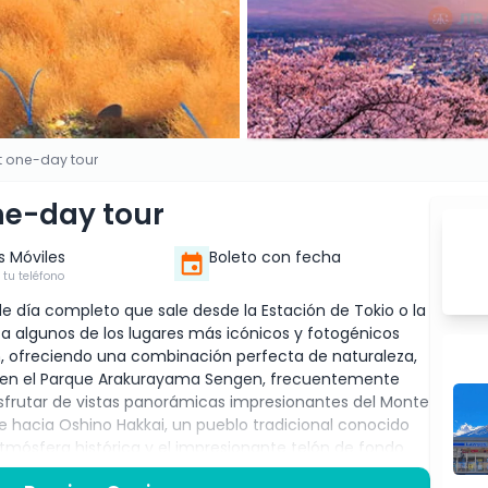
t one-day tour
ne-day tour
s Móviles
Boleto con fecha
 tu teléfono
de día completo que sale desde la Estación de Tokio o la
va a algunos de los lugares más icónicos y fotogénicos
 ofreciendo una combinación perfecta de naturaleza,
a en el Parque Arakurayama Sengen, frecuentemente
isfrutar de vistas panorámicas impresionantes del Monte
e hacia Oshino Hakkai, un pueblo tradicional conocido
atmósfera histórica y el impresionante telón de fondo
 Kawaguchi, uno de los mejores lugares para admirar la