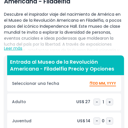
Americana - Filadelfia
Descubre el inspirador viaje del nacimiento de América en
el Museo de la Revolución Americana en Filadelfia, a pocos
pasos del icónico Independence Hall. Este museo de clase
mundial te invita a explorar la diversidad de personas,
eventos cruciales e ideas poderosas que moldearon la
lucha del país por la libertad. A través de exposiciones
Leer más
inmersivas, artefactos raros de la Guerra Revolucionaria y
exhibiciones interactivas atractivas, descubrirás las luchas
Entrada al Museo de la Revolución
y triunfos de la era que definió a América. Entra en el
Americana - Filadelfia Precio y Opciones
aclamado Teatro de la Tienda de Campaña de Guerra de
Washington para presenciar la histórica tienda donde el
General George Washington realizó estrategias durante la
Seleccionar una fecha
DD MM, YYYY
guerra. Aprende las historias personales de soldados, líderes
y ciudadanos comunes que jugaron un papel en la
consecución de la independencia. Desde galerías
Adulto
US$ 27
-
1
+
detalladas hasta actividades prácticas, cada rincón ofrece
una oportunidad para conectar con el espíritu
revolucionario. El Museo también sirve como un punto de
Juventud
US$ 14
-
0
+
partida perfecto para explorar las muchas atracciones