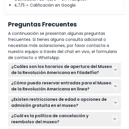
4,7/5 ⭐ Calificación en Google
Preguntas Frecuentes
A continuación se presentan algunas preguntas
frecuentes. Si tienes alguna consulta adicional o
necesitas más aclaraciones, por favor contacta a
nuestro equipo a través del chat en vivo, el formulario
de contacto o WhatsApp.
¿Cuáles son los horarios de apertura del Museo
de la Revolución Americana en Filadelfia?
El museo está abierto todos los días de 10 a.m. a 5
¿Cómo puedo reservar entradas para el Museo
p.m., pero está cerrado el Día de Acción de Gracias,
de la Revolución Americana en línea?
Navidad y Año Nuevo (sujeto a cambios: por favor
Puede reservar fácilmente sus entradas en línea
confirme al momento de la reserva).
¿Existen restricciones de edad o opciones de
aquí mismo en este sitio web. Solo seleccione su
admisión gratuita en el museo?
fecha preferida, elija el tipo de entrada y complete
Los niños de 5 años o menos entran gratis, y los
su compra en unos pocos pasos.
¿Cuál es la política de cancelación y
jóvenes de 6 a 17 años disfrutan de una tarifa con
reembolso del museo?
descuento. Los adultos de 17 años o más pagan el