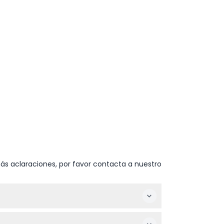
ás aclaraciones, por favor contacta a nuestro
0 p.m., con la última entrada 30 minutos