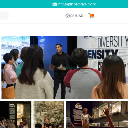
info@jtrholidays.com
ES
/
USD