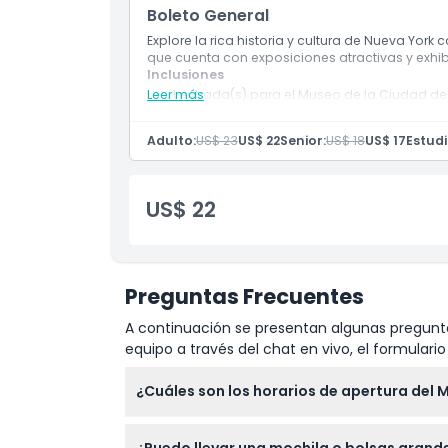
Boleto General
Explore la rica historia y cultura de Nueva York
Cosas a Saber
que cuenta con exposiciones atractivas y exhibi
Inclusiones
Leer más
1 entrada(s) para el Museo de la Ciudad de
Ubicación
Adulto:
US$ 23
US$ 22
Senior:
US$ 18
US$ 17
Estudi
Cómo Llegar
US$ 22
Cómo Canjear
Política de Cancelación
Preguntas Frecuentes
A continuación se presentan algunas pregunta
equipo a través del chat en vivo, el formular
¿Cuáles son los horarios de apertura del 
El museo está abierto de lunes a viernes de 