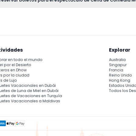
y reservar boletos para el espectáculo de Cena de Comedia 
d y reservar tus boletos en línea aquí mismo en esta página web 
tividades
Explorar
orar en todo el mundo
Australia
ri por el Desierto
Singapur
ceros en Dhow
Francia
s por la ciudad
Reino Unido
s de Lujo
Hong Kong
uetes Vacacionales en Dubái
Estados Unid
etes de Luna de Miel en Dubái
Todos los Des
uetes de Vacaciones en Turquía
uetes Vacacionales a Maldivas