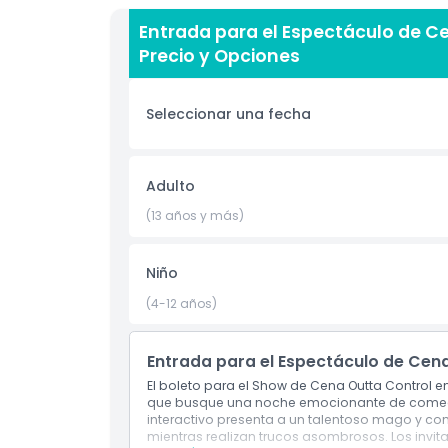
espectáculos en vivo en Orlando, conocido por 
Entrada para el Espectáculo de 
incluye pizza, ensalada, postre y bebidas ilimit
Precio y Opciones
opción principal para una cena familiar en Orla
noche romántica divertida, esta experiencia ofre
Convenientemente ubicado en International Dr
Seleccionar una fecha
Mágica Outta Control está cerca de las principa
facilita añadirlo a tu itinerario. No pierdas la 
más entretenidas y asequibles de Orlando. Rese
sorpresas mágicas.
Adulto
(13 años y más)
Aspectos Destacados
Niño
Inclusiones
(4-12 años)
Entrada para el Espectáculo de Cen
Política para Niños y Adultos
El boleto para el Show de Cena Outta Control e
que busque una noche emocionante de comedi
Exclusiones
interactivo presenta a un talentoso mago y c
mientras realizan trucos asombrosos. Los invit