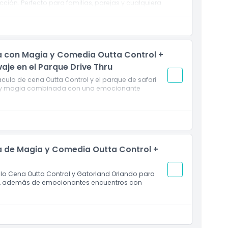
cción. Perfecto para familias, parejas y cualquiera
able en Orlando.
a con Magia y Comedia Outta Control +
vaje en el Parque Drive Thru
lo de cena Outta Control y el parque de safari
sas y magia combinada con una emocionante
a de Magia y Comedia Outta Control +
o Cena Outta Control y Gatorland Orlando para
a, además de emocionantes encuentros con