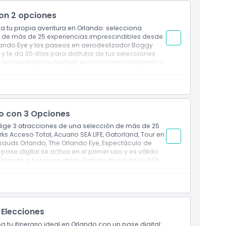
con 2 opciones
ea tu propia aventura en Orlando: selecciona
ta de más de 25 experiencias imprescindibles desde
rlando Eye y los paseos en aerodeslizador Boggy
 y te da 30 días para disfrutar de tus selecciones.
 la entrada individual, es una forma inteligente y
do con 3 Opciones
Elige 3 atracciones de una selección de más de 25
 Acceso Total, Acuario SEA LIFE, Gatorland, Tour en
auds Orlando, The Orlando Eye, Espectáculo de
se digital se activa en el primer uso y es válido
Orlando a tu propio ritmo. Disfruta de hasta un 50%
tradas individuales.
 Elecciones
a tu itinerario ideal en Orlando con un pase digital: