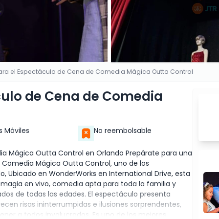
ara el Espectáculo de Cena de Comedia Mágica Outta Control
culo de Cena de Comedia
s Móviles
No reembolsable
ia Mágica Outta Control en Orlando Prepárate para una
e Comedia Mágica Outta Control, uno de los
, Ubicado en WonderWorks en International Drive, esta
 magia en vivo, comedia apta para toda la familia y
ados de todas las edades. El espectáculo presenta
en risas ininterrumpidas e ilusiones sorprendentes,
ner a todos involucrados. Es uno de los mejores