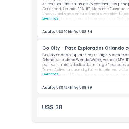
selecciona entre más de 25 experiencias princ
Gatorland, Acuario SEA LIFE, Madame Tussauds 
Una vez activado en tu primera atracción, tu p
Leer más
flexibilidad de explorar a tu propio ritmo. Dis
entrada individual, sin estrés, sin complicacione
Adulto:
US$ 109
Niño:
US$ 84
Go City - Pase Explorador Orlando 
Go City Orlando Explorer Pass – Elige 5 atracci
Orlando, incluidas WonderWorks, Acuario SEA LI
paseos en hidrodeslizador, mini golf, parques 
Dinner Activa tu pase digital en tu primera visita
Leer más
con hasta un 41 % de ahorro en comparación c
inteligente y flexible de experimentar lo mejor d
Adulto:
US$ 124
Niño:
US$ 99
US$ 38