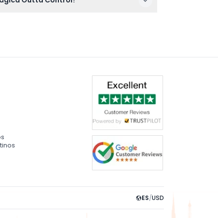
Mágica Outta Control?
para la fecha y hora que prefieras.
os
tinos
ES
/
USD