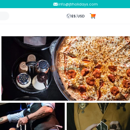
info@jtrholidays.com
ES
/
USD