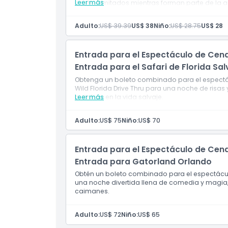
Leer más
postre ilimitados mientras forman parte de la a
que busque una experiencia divertida y memor
Horario de Apertura
Adulto:
US$ 39.39
US$ 38
Niño:
US$ 28.75
US$ 28
Cosas a Saber
Entrada para el Espectáculo de Cen
Entrada para el Safari de Florida Sal
Ubicación
Obtenga un boleto combinado para el espectácu
Wild Florida Drive Thru para una noche de ri
aventura en la vida salvaje.
Leer más
Cómo Llegar
Adulto:
US$ 75
Niño:
US$ 70
Cómo Canjear
Entrada para el Espectáculo de Cen
Política de Cancelación
Entrada para Gatorland Orlando
Obtén un boleto combinado para el espectácul
una noche divertida llena de comedia y magi
caimanes.
Adulto:
US$ 72
Niño:
US$ 65