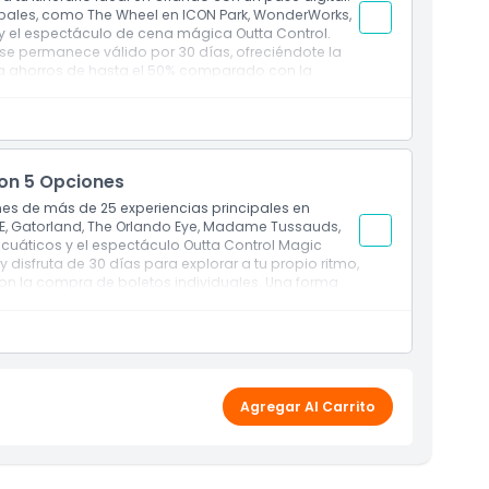
ipales, como The Wheel en ICON Park, WonderWorks,
y el espectáculo de cena mágica Outta Control.
ase permanece válido por 30 días, ofreciéndote la
fruta ahorros de hasta el 50% comparado con la
s, solo diversión.
con 5 Opciones
ones de más de 25 experiencias principales en
FE, Gatorland, The Orlando Eye, Madame Tussauds,
acuáticos y el espectáculo Outta Control Magic
 y disfruta de 30 días para explorar a tu propio ritmo,
on la compra de boletos individuales. Una forma
e Orlando.
Agregar Al Carrito