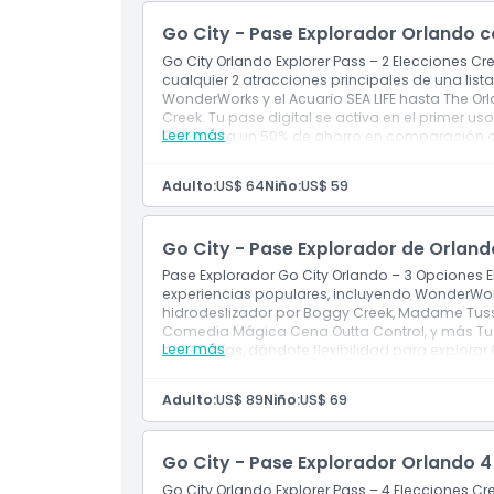
Go City - Pase Explorador Orlando 
Go City Orlando Explorer Pass – 2 Elecciones Cr
cualquier 2 atracciones principales de una lis
WonderWorks y el Acuario SEA LIFE hasta The O
Creek. Tu pase digital se activa en el primer uso
Leer más
Con hasta un 50% de ahorro en comparación con
flexible de explorar Orlando a tu propio ritmo.
Adulto:
US$ 64
Niño:
US$ 59
Go City - Pase Explorador de Orlan
Pase Explorador Go City Orlando – 3 Opciones 
experiencias populares, incluyendo WonderWorks
hidrodeslizador por Boggy Creek, Madame Tuss
Comedia Mágica Cena Outta Control, y más Tu pa
Leer más
por 30 días, dándote flexibilidad para explorar 
de ahorro en comparación con la compra de en
Adulto:
US$ 89
Niño:
US$ 69
Go City - Pase Explorador Orlando 4
Go City Orlando Explorer Pass – 4 Elecciones Cre