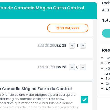
Fech
su mezcla única de humor y misterio. Tu entrada
Cena de Comedia Mágica Outta Control
adas (sin alcohol), haciendo de este espectáculo una
Adul
ndo. Ya sea que viajes con niños, amigos o planees una
ce gran valor y entretenimiento sin fin.
Tota
ive Orlando, el Espectáculo de Cena de Comedia
DD MM, YYYY
les atracciones, hoteles y parques temáticos, lo que
oportunidad de disfrutar una de las atracciones de cena
rva ahora para una velada llena de comida, diversión y
US$ 39.39
US$ 38
-
1
+
Res
Ga
Si
US$ 28.75
US$ 28
-
0
+
Pa
a 
So
Ca
a Comedia Mágica Fuera de Control
4,
n Orlando es una visita obligada para cualquiera
a, magia y comida deliciosa. Este show
omediante que mantienen a la audiencia riendo
ados disfrutan de una comida de pizza, ensalada y