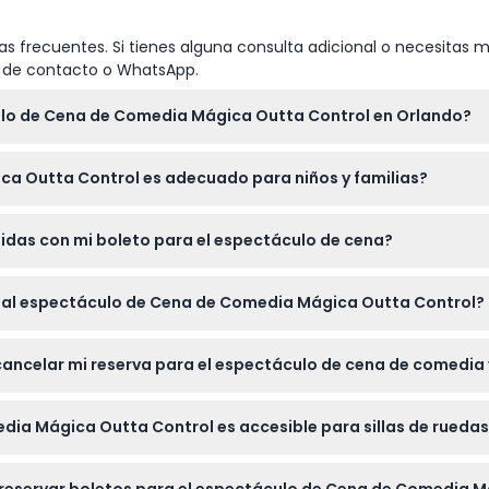
s frecuentes. Si tienes alguna consulta adicional o necesitas m
io de contacto o WhatsApp.
culo de Cena de Comedia Mágica Outta Control en Orlando?
 de que comience el espectáculo para sentarse y acomodarse an
ca Outta Control es adecuado para niños y familias?
ados de 4 años en adelante, por lo que es una excelente opción 
uidas con mi boleto para el espectáculo de cena?
ilimitada de queso y pepperoni, ensalada, postre, además de cerv
s al espectáculo de Cena de Comedia Mágica Outta Control?
ntro del lugar, por lo que todas tus necesidades de comida está
ancelar mi reserva para el espectáculo de cena de comedia
e Comedia Mágica Outta Control no son reembolsables ni se pue
dia Mágica Outta Control es accesible para sillas de rueda
sillas de ruedas, por favor planea en consecuencia.