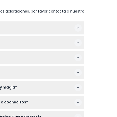
ás aclaraciones, por favor contacta a nuestro
tes de que empiece la diversión.
de entretenimiento para familias con niños
eza, vino y refrescos.
n cubiertas por el buffet y las bebidas
 y magia?
den cancelar, así que asegúrate de que tus
s o cochecitos?