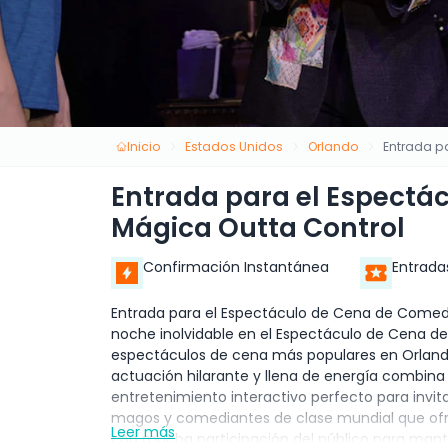
Inicio
Estados Unidos
Orlando
Entrada p
Entrada para el Espectá
Mágica Outta Control
Confirmación Instantánea
Entrada
Entrada para el Espectáculo de Cena de Comed
noche inolvidable en el Espectáculo de Cena d
espectáculos de cena más populares en Orlando
actuación hilarante y llena de energía combina
entretenimiento interactivo perfecto para invit
magos y comediantes de clase mundial que ofrec
Leer más
con mucha participación del público para mante