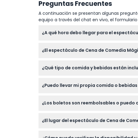
Preguntas Frecuentes
A continuación se presentan algunas pregunta
equipo a través del chat en vivo, el formular
¿A qué hora debo llegar para el espectá
Es mejor llegar al menos 30 minutos antes
¿El espectáculo de Cena de Comedia Mági
Sí, el espectáculo da la bienvenida a invit
¿Qué tipo de comida y bebidas están incl
así como para adultos.
Tu boleto incluye un buffet libre con pizza 
¿Puedo llevar mi propia comida o bebida
No se permite comida ni bebidas externas de
¿Los boletos son reembolsables o puedo c
proporcionadas.
Los boletos para el espectáculo de Cena d
¿El lugar del espectáculo de Cena de Come
planes estén firmes antes de reservar.
El lugar no es accesible para cochecitos ni 