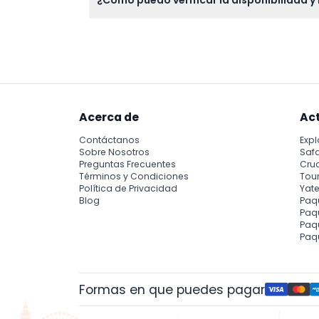
¿Cómo puedo verificar la disponibilidad 
Puedes verificar fácilmente la disponibilida
Acerca de
Ac
Contáctanos
Expl
Sobre Nosotros
Safa
Preguntas Frecuentes
Cru
Términos y Condiciones
Tour
Política de Privacidad
Yate
Blog
Paq
Paqu
Paq
Paq
Formas en que puedes pagar