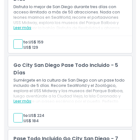
Disfruta lo mejor de San Diego durante tres días con
acceso ilimitado a más de 50 atracciones. Nada con
leones marinos en SeaWorld, recorre el portaaviones
USS Midway, explora los museos del Parque Balboa y
Leer más
navega por la bahía. Disfruta de flexibilidad y ahorros
mientras exploras tanto gemas urbanas como costeras.
Incluye
Adulto:
US$ 159
Pase de atracciones consecutivo por 3 días
Niño:
US$ 129
Entrada a: más de 50 actividades en San Diego
Entrada gratuita a una atracción premium de tu
elección (elige entre SeaWorld San Diego, Speed
Go City San Diego Pase Todo Incluido - 5
Boat Adventures, o un boleto de 3 días para el Tour
en Tranvía Hop-On Hop-Off de Old Town)
Días
Guía digital con información e instrucciones de las
Sumérgete en la cultura de San Diego con un pase todo
atracciones
incluido de 5 días. Recorre SeaWorld y el Zoológico,
explora el USS Midway y los museos del Parque Balboa,
luego aventúrate a la Ciudad Vieja, la Isla Coronado y
Leer más
disfruta de un paseo escénico por el puerto. Perfecto
para familias o visitantes que buscan profundidad y
variedad.
Adulto:
US$ 224
Incluye
Niño:
US$ 184
Pase de atracciones consecutivo de 5 días
Entrada a: más de 50 actividades en San Diego
Entrada gratuita a una atracción premium a
Pase Todo Incluido Go City San Diego - 7
elección (elige entre SeaWorld San Diego, Speed