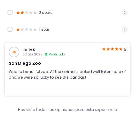
2 stars
0
1 star
0
5
Julie S.
JS
02 abr 2026
Verificado
San Diego Zoo
What a beautiful zoo. All the animals looked well taken care of
and we were so lucky to see the pandas!
Has visto todas las opiniones para esta experiencia