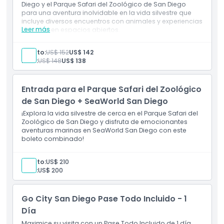
Diego y el Parque Safari del Zoológico de San Diego
para una aventura inolvidable en la vida silvestre que
incluye diversos encuentros con animales y experiencias
Aspectos Destacados
Leer más
de safari en espacios abiertos.
Adulto:
US$ 152
US$ 142
Inclusiones
Niño:
US$ 148
US$ 138
Política para Niños y Adultos
Entrada para el Parque Safari del Zoológico
de San Diego + SeaWorld San Diego
Exclusiones
¡Explora la vida silvestre de cerca en el Parque Safari del
Zoológico de San Diego y disfruta de emocionantes
aventuras marinas en SeaWorld San Diego con este
Horario de Apertura
boleto combinado!
Adulto:
US$ 210
Cosas a Saber
Niño:
US$ 200
Ubicación
Go City San Diego Pase Todo Incluido - 1
Día
Maximice su visita con un Pase Todo Incluido de 1 día,