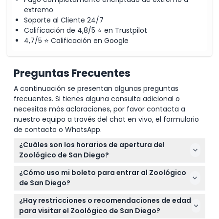
extremo
Soporte al Cliente 24/7
Calificación de 4,8/5 ⭐ en Trustpilot
4,7/5 ⭐ Calificación en Google
Preguntas Frecuentes
A continuación se presentan algunas preguntas
frecuentes. Si tienes alguna consulta adicional o
necesitas más aclaraciones, por favor contacta a
nuestro equipo a través del chat en vivo, el formulario
de contacto o WhatsApp.
¿Cuáles son los horarios de apertura del
Zoológico de San Diego?
El Zoológico de San Diego está abierto todos los
¿Cómo uso mi boleto para entrar al Zoológico
días de 9:00 AM a 6:00 PM, con horarios extendidos
de San Diego?
durante ciertas temporadas (sujeto a cambios —
Simplemente muestre su boleto en el teléfono
por favor confirme al momento de la reserva).
¿Hay restricciones o recomendaciones de edad
inteligente en la entrada. Su boleto es válido en
para visitar el Zoológico de San Diego?
cualquier momento del día de su visita durante el