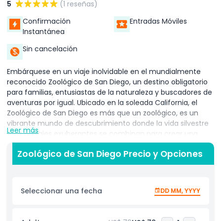
5
(1 reseñas)
Confirmación
Entradas Móviles
Instantánea
Sin cancelación
Embárquese en un viaje inolvidable en el mundialmente
reconocido Zoológico de San Diego, un destino obligatorio
para familias, entusiastas de la naturaleza y buscadores de
aventuras por igual. Ubicado en la soleada California, el
Zoológico de San Diego es más que un zoológico, es un
vibrante mundo de descubrimiento donde la vida silvestre
Leer más
y los paisajes exuberantes se combinan para crear una
experiencia extraordinaria para visitantes de todas las
Zoológico de San Diego Precio y Opciones
edades. Comience su aventura conociendo a los famosos
pandas gigantes del Zoológico de San Diego en su hábitat
inmersivo, donde puede verlos masticando bambú en su
entorno juguetón y relajado. No se pierda a los adorables
Seleccionar una fecha
DD MM, YYYY
koalas, dormitando en árboles de eucalipto, que encarnan
el encanto somnoliento que los hace favoritos entre los
visitantes. Para los amantes de las plantas, el Zoológico de