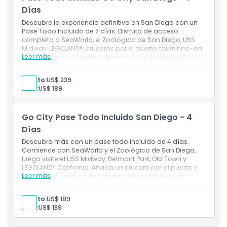
Boat Adventures, o un boleto para el Tour en Tranvía
Días
Hop-On Hop-Off de 3 días en la Ciudad Vieja)
Descubre la experiencia definitiva en San Diego con un
Guía Digital con información de las atracciones e
Pase Todo Incluido de 7 días. Disfruta de acceso
instrucciones.
completo a SeaWorld, el Zoológico de San Diego, USS
Midway, LEGOLAND®, cruceros por el puerto, tours hop-on
Leer más
hop-off y más. Tómate tu tiempo para descubrir playas,
parques y atracciones del centro a tu propio ritmo.
Inclusiones
Adulto:
US$ 239
Pase consecutivo de 7 días para atracciones
Niño:
US$ 189
Entrada a: más de 50 actividades en San Diego
Entrada gratuita a una atracción premium de tu
elección (elige entre SeaWorld San Diego, Aventuras
Go City Pase Todo Incluido San Diego - 4
en lancha rápida o un boleto de 3 días para el Tour
Hop-On Hop-Off en el Old Town Trolley)
Días
Guía digital con información e instrucciones de las
Descubra más con un pase todo incluido de 4 días.
atracciones.
Comience con SeaWorld y el Zoológico de San Diego,
luego visite el USS Midway, Belmont Park, Old Town y
LEGOLAND® California. Añada un crucero por el puerto y
Leer más
un autobús turístico de subida y bajada libre para
experimentar los vibrantes barrios y el paseo marítimo
de San Diego.
Adulto:
US$ 189
Niño:
US$ 139