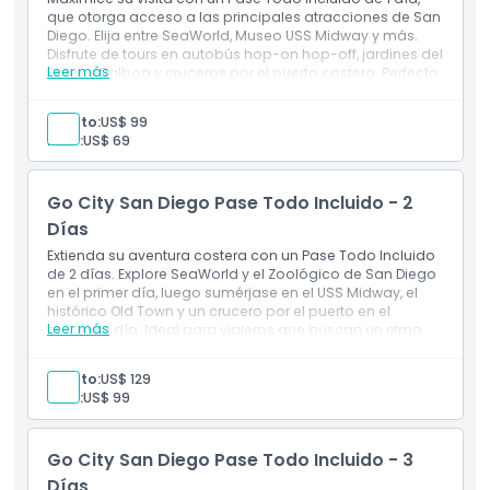
Cómo Llegar
que otorga acceso a las principales atracciones de San
Diego. Elija entre SeaWorld, Museo USS Midway y más.
Disfrute de tours en autobús hop-on hop-off, jardines del
Cómo Canjear
Leer más
Parque Balboa y cruceros por el puerto costero. Perfecto
para un día lleno de turismo y los puntos destacados de
la ciudad.
Adulto:
US$ 99
Política de Cancelación
Incluye
Niño:
US$ 69
Pase de atracción de 1 día
Entrada a: 50+ actividades en San Diego
Guía digital con información y instrucciones de las
Go City San Diego Pase Todo Incluido - 2
atracciones
Días
Extienda su aventura costera con un Pase Todo Incluido
de 2 días. Explore SeaWorld y el Zoológico de San Diego
en el primer día, luego sumérjase en el USS Midway, el
histórico Old Town y un crucero por el puerto en el
Leer más
segundo día. Ideal para viajeros que buscan un ritmo
relajado sin perderse ninguna atracción imprescindible.
Incluye
Adulto:
US$ 129
Pase de atracciones consecutivo de 2 días
Niño:
US$ 99
Entrada a: más de 50 actividades en San Diego
Guía Digital con información y instrucciones de las
atracciones.
Go City San Diego Pase Todo Incluido - 3
Días