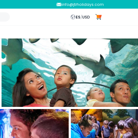
info@jtrholidays.com
ES
/
USD