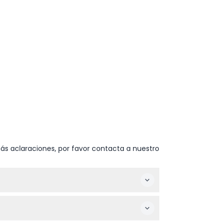
ás aclaraciones, por favor contacta a nuestro
rios extendidos los viernes y sábados, y
: por favor confirme al momento de la