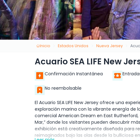
Inicio
Estados Unidos
Nueva Jersey
Acua
Acuario SEA LIFE New Jer
Confirmación Instantánea
Entrada
No reembolsable
El Acuario SEA LIFE New Jersey ofrece una expe
exploración marina con la vibrante energía de l
comercial American Dream en East Rutherford, e
Mar,” donde los visitantes pueden descubrir má
exhibición está creativamente diseñada para re
reimaginados bajo las olas desde la bulliciosa e
Leer más