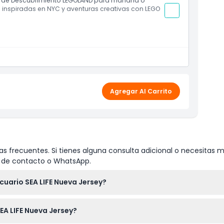
ro de Descubrimiento LEGOLAND para mañana o
 inspiradas en NYC y aventuras creativas con LEGO
hibiciones interactivas y pase digital VIP para
 Jersey:
atracciones, zonas de construcción y juego,
tos
Agregar Al Carrito
s frecuentes. Si tienes alguna consulta adicional o necesitas m
io de contacto o WhatsApp.
cuario SEA LIFE Nueva Jersey?
e está abierto de 10:00 AM a 7:00 PM de lunes a jueves, con hora
EA LIFE Nueva Jersey?
 entrada suele ser una hora antes del cierre (sujeto a cambios