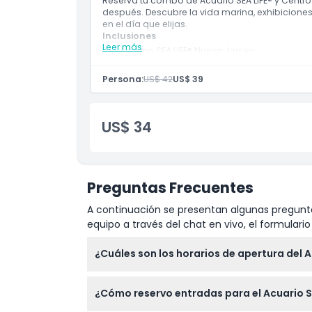
Reserva tu combo de Acuario SEA LIFE® y Cent
después. Descubre la vida marina, exhibiciones
en el día que elijas.
Inclusiones
Leer más
Acuario SEA LIFE® Nueva Jersey:
Boleto de entrada, acceso a todas las ex
fotos
Persona:
US$ 42
US$ 39
Centro de Descubrimiento LEGOLAND® Nueva
Boleto de entrada, acceso a todas las 
película en 4D y pase digital VIP para fo
US$ 34
Preguntas Frecuentes
A continuación se presentan algunas pregunta
equipo a través del chat en vivo, el formular
¿Cuáles son los horarios de apertura del A
El Acuario SEA LIFE Nueva Jersey generalment
¿Cómo reservo entradas para el Acuario S
horarios más cortos los domingos. La última
reserva).