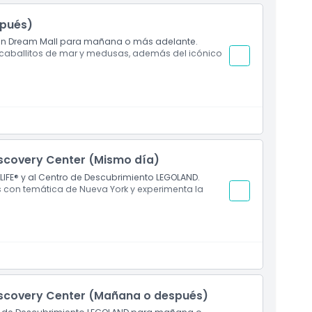
stino inolvidable donde la educación se encuentra con el
ino.
spués)
erican Dream Mall para mañana o más adelante.
 caballitos de mar y medusas, además del icónico
vas temáticas
iscovery Center (Mismo día)
LIFE® y al Centro de Descubrimiento LEGOLAND.
s con temática de Nueva York y experimenta la
hibiciones interactivas y pase digital VIP para
 Jersey:
atracciones, zonas de construcción y juego,
tos
iscovery Center (Mañana o después)