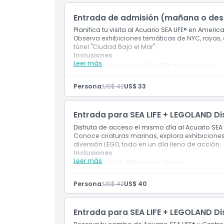
público, el Acuario SEA LIFE New Jersey es un de
entretenimiento en un dinámico mundo submar
Entrada de admisión (mañana o de
Planifica tu visita al Acuario SEA LIFE® en Am
Observa exhibiciones temáticas de NYC, rayas,
Aspectos Destacados
túnel "Ciudad Bajo el Mar".
Inclusiones
Leer más
Acceso a: Acuario SEA LIFE® Nueva Jersey
Acceso a: Todas las exhibiciones interacti
Inclusiones
Impuesto
Persona:
US$ 42
US$ 33
Descarga digital del pase VIP para fotos
Política para Niños y Adultos
Entrada para SEA LIFE + LEGOLAND D
Disfruta de acceso el mismo día al Acuario SEA 
Horario de Apertura
Conoce criaturas marinas, explora exhibicione
diversión LEGO, todo en un día lleno de acción.
Inclusiones
Cosas a Saber
Leer más
Acuario SEA LIFE® Nueva Jersey:
Boleto de entrada, acceso a todas las ex
fotos
Persona:
US$ 42
US$ 40
Centro de Descubrimiento LEGOLAND® Nueva
Ubicación
Boleto de entrada, acceso a todas las 
película en 4D y pase digital VIP para fo
Entrada para SEA LIFE + LEGOLAND D
Política de Cancelación