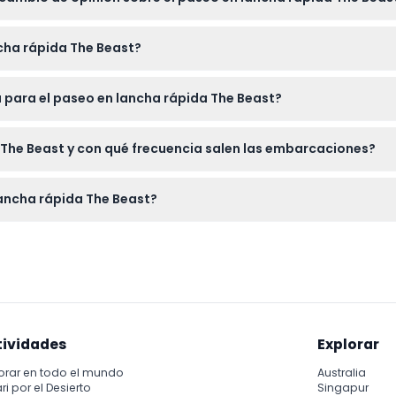
ueden cancelar bajo ninguna circunstancia, así que asegúrese d
cha rápida The Beast?
ada para registrarse. La aventura de alta velocidad de 30 minu
a para el paseo en lancha rápida The Beast?
a de la Libertad.
no se recomienda para mujeres embarazadas ni para personas c
The Beast y con qué frecuencia salen las embarcaciones?
septiembre con tours cada hora desde las 11:00 a. m. hasta las
ancha rápida The Beast?
jeto a cambios; por favor, confirme al momento de la reserva).
ínea aquí mismo en este sitio web. Simplemente seleccione la fe
tividades
Explorar
orar en todo el mundo
Australia
ri por el Desierto
Singapur