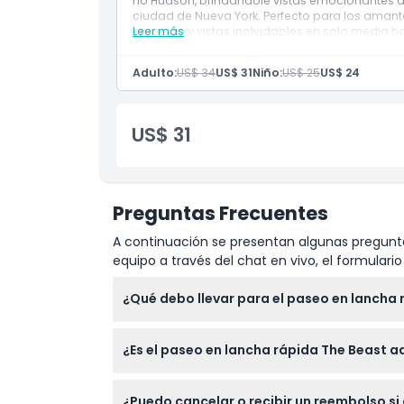
río Hudson, brindándole vistas emocionantes 
ciudad de Nueva York. Perfecto para los amantes
emoción y vistas inolvidables en solo media ho
Leer más
Exclusiones
Adulto:
US$ 34
US$ 31
Niño:
US$ 25
US$ 24
No Adecuado Para
US$ 31
Cosas a Saber
Ubicación
Preguntas Frecuentes
Cómo Canjear
A continuación se presentan algunas pregunta
equipo a través del chat en vivo, el formular
Política de Cancelación
¿Qué debo llevar para el paseo en lancha 
Lleve un boleto válido y vista ropa cómoda
¿Es el paseo en lancha rápida The Beast a
planifique en consecuencia.
Sí, los niños a partir de 6 años pueden uni
¿Puedo cancelar o recibir un reembolso si
niños de 13 años en adelante pagan la tarifa