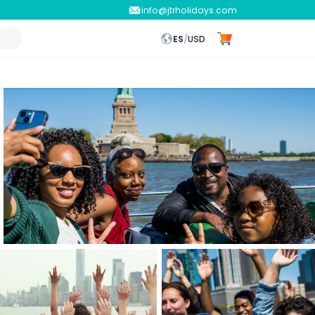
info@jtrholidays.com
ES
/
USD