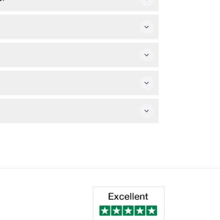
e que sus planes estén firmes antes de
tos incluye vistas emocionantes de puntos
on condiciones médicas graves. Tampoco es
 6:00 p. m., de martes a domingo. Está
cha y hora preferidas durante el proceso de