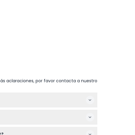
ás aclaraciones, por favor contacta a nuestro
entos ni bebidas externas, así que
 adulto que pague. Tenga en cuenta que los
t?