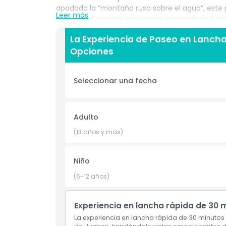
apodado la “montaña rusa sobre el agua”, este
Leer más
acelerar el corazón con vistas cercanas de lug
Libertad, el Empire State Building y One World
La Experiencia de Paseo en Lancha
agua salpicando y risas resonando por todo el
Opciones
emociones fuertes y recuerdos fotográficos dign
hacer en la Ciudad de Nueva York para amantes 
manera única y llena de acción para explorar la
Seleccionar una fecha
quieran ver Manhattan desde una nueva perspect
sea que seas un local buscando una nueva exper
mejores atracciones de NYC, el Paseo en Bote 
para el verano. Reserva tus entradas ahora y d
Adulto
acuáticas más emocionantes de Nueva York para 
(13 años y más)
Aspectos Destacados
Niño
(6-12 años)
Inclusiones
Experiencia en lancha rápida de 30 
Política para Niños y Adultos
La experiencia en lancha rápida de 30 minutos 