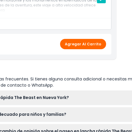
del horizonte y los monumentos emblemáticos de la
 de la aventura, este viaje a alta velocidad ofrece
ra.
Agregar Al Carrito
s frecuentes. Si tienes alguna consulta adicional o necesitas m
io de contacto o WhatsApp.
rápida The Beast en Nueva York?
 adecuada para un paseo húmedo y ventoso. No se permiten alim
decuado para niños y familias?
rse, pero aquellos entre 6 y 17 deben estar acompañados por un
 cambio de opinión sobre el paseo en lancha rápida The Beas
 de adulto.