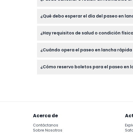
Los boletos no son reembolsables y no se p
¿Qué debo esperar el día del paseo en lan
reservar.
Llegue 30 minutos antes de la hora program
¿Hay requisitos de salud o condición físic
emblemáticos de Nueva York como la Estatu
El paseo es apto para principiantes pero 
¿Cuándo opera el paseo en lancha rápida 
accesible para sillas de ruedas.
The Beast opera estacionalmente de mayo a 
¿Cómo reservo boletos para el paseo en l
cerrado los lunes y durante mal tiempo (su
Puede reservar fácilmente sus boletos en l
reserva para verificar disponibilidad.
Acerca de
Ac
Contáctanos
Expl
Sobre Nosotros
Safa