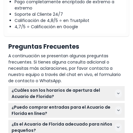
Pago completamente encriptado de extremo a
extremo
Soporte al Cliente 24/7
Calificación de 4,8/5 ⭐ en Trustpilot
4,7/5 ⭐ Calificación en Google
Preguntas Frecuentes
A continuación se presentan algunas preguntas
frecuentes. Si tienes alguna consulta adicional o
necesitas más aclaraciones, por favor contacta a
nuestro equipo a través del chat en vivo, el formulario
de contacto o WhatsApp.
¿Cuáles son los horarios de apertura del
Acuario de Florida?
El Acuario de Florida está abierto de lunes a jueves
¿Puedo comprar entradas para el Acuario de
de 10:00 a.m. a 4:00 p.m. y de viernes a domingo de
Florida en línea?
9:00 a.m. a 5:00 p.m. (sujeto a cambios, por favor
Sí, puede comprar sus entradas de forma segura
confirme al momento de la reserva).
¿Es el Acuario de Florida adecuado para niños
en línea aquí con anticipación. Se recomienda
pequeños?