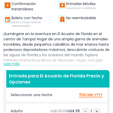
Confirmación
Entradas Móviles
mostrar en tu teléfono
Instantánea
Boleto con fecha
No reembolsable
fecha y franja horaria
seleccionadas
¡Sumérgete en la aventura en El Acuario de Florida en el
centro de Tampa! Hogar de una amplia gama de animales
increíbles, desde pequeños caballitos de mar enanos hasta
poderosos depredadores máximos, descubrirás criaturas de
las aguas de Florida y los océanos del mundo. Explora
hábitats interactivos llenos de tiburones, rayas, tortugas
Leer más
marinas, nutrias de río, caimanes, tortugas terrestres,
pingüinos y cientos de peces coloridos. No te pierdas la
Entrada para El Acuario de Florida Precio y
emocionante exhibición MORPH’D, presentada por PAR,
Opciones
donde puedes conocer a algunos de los animales más
singularmente adaptados del planeta como axolotes,
peces pala y la ingeniosamente camuflada rana de
Seleccionar una fecha
DD MM, YYYY
excremento de pájaro. Ubicado cerca del Riverwalk de
Tampa, Sparkman Wharf y la histórica Ybor City, El Acuario
de Florida es más que un día divertido, es una organización
Adulto
US$ 39.99
US$ 39
-
1
+