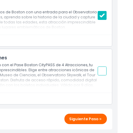
os de Boston con una entrada para el Observatorio
as, aprenda sobre la historia de la ciudad y capture
 de todas las edades, esta atracción imprescindible
os lugares emblemáticos de Boston.
nes
 con el Pase Boston CityPASS de 4 Atracciones, tu
prescindibles. Elige entre atracciones icónicas de
Museo de Ciencias, el Observatorio Skywalk, el Tour
oston. Disfruta de acceso rápido, comodidad digital
 con los boletos individuales. Válido por 9 días,
il, divertirse en familia y disfrutar de tours
Siguiente Paso