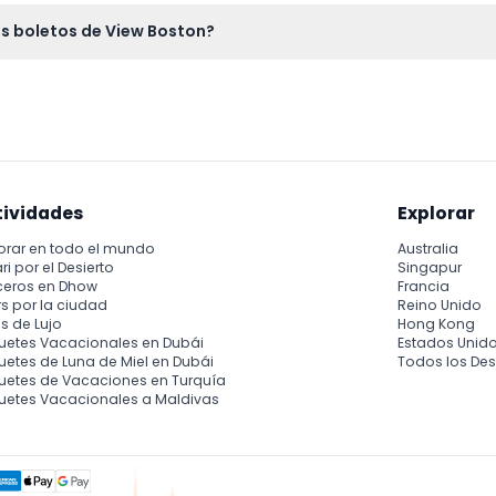
 y equipos de movilidad, pero los huéspedes que las usen deben
los boletos de View Boston?
bles, así que asegúrese de elegir bien su fecha y hora.
tividades
Explorar
orar en todo el mundo
Australia
ri por el Desierto
Singapur
ceros en Dhow
Francia
s por la ciudad
Reino Unido
s de Lujo
Hong Kong
uetes Vacacionales en Dubái
Estados Unid
etes de Luna de Miel en Dubái
Todos los Des
uetes de Vacaciones en Turquía
uetes Vacacionales a Maldivas