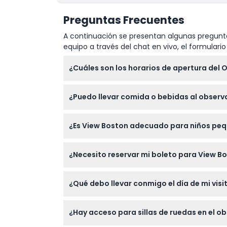
Preguntas Frecuentes
A continuación se presentan algunas pregunta
equipo a través del chat en vivo, el formular
¿Cuáles son los horarios de apertura del 
View Boston está abierto todos los días de 10
¿Puedo llevar comida o bebidas al observ
momento de la reserva).
No, no se permite la entrada con comida ni
¿Es View Boston adecuado para niños pe
Sí, los niños de 0 a 5 años entran gratis, 
¿Necesito reservar mi boleto para View Bo
Sí, todas las reservas se hacen en línea a tr
¿Qué debo llevar conmigo el día de mi visi
Lleve la confirmación de su reserva, una ide
¿Hay acceso para sillas de ruedas en el o
interiores como exteriores.