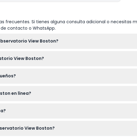
s frecuentes. Si tienes alguna consulta adicional o necesitas m
io de contacto o WhatsApp.
Observatorio View Boston?
:00 a.m. a 10:00 p.m., con la última entrada a las 9:15 p.m. (suj
atorio View Boston?
 bebidas externas, y está estrictamente prohibido fumar o consu
queños?
pero deben estar acompañados por un adulto con boleto pagado.
ston en línea?
avés de este sitio web, donde puede verificar la disponibilidad y 
ta?
ntificación válida si se requiere, y prepárese para el clima ya q
bservatorio View Boston?