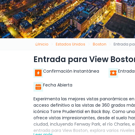
Inicio
Estados Unidos
Boston
Entrada pa
Entrada para View Bosto
Confirmación Instantánea
Entrada
Fecha Abierta
Experimenta las mejores vistas panorámicas en 
acceso definitivo a las vistas de 360 grados más
icónica Torre Prudential en Back Bay. Como una 
ofrece vistas impresionantes, desde el suelo 
ciudad, incluyendo Fenway Park, el río Charles, el
entrada para View Boston, explora varios niveles
Leer más