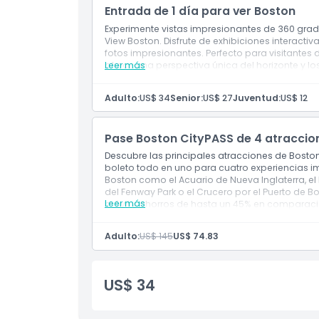
Entrada de 1 día para ver Boston
Horario de Apertura
Experimente vistas impresionantes de 360 grad
View Boston. Disfrute de exhibiciones interactiv
fotos impresionantes. Perfecto para visitantes
ofrece una perspectiva única del horizonte y l
Leer más
Cosas a Saber
Adulto:
US$ 34
Senior:
US$ 27
Juventud:
US$ 12
Ubicación
Pase Boston CityPASS de 4 atraccio
Cómo Llegar
Descubre las principales atracciones de Boston
boleto todo en uno para cuatro experiencias im
Boston como el Acuario de Nueva Inglaterra, el 
Cómo Canjear
del Fenway Park o el Crucero por el Puerto de B
Leer más
móvil y ahorros de hasta un 45% en comparación
este pase es perfecto para recorrer el Freedom Tra
inmersivos por la ciudad de Boston.
Política de Cancelación
Adulto:
US$ 145
US$ 74.83
US$ 34