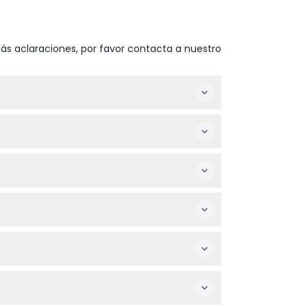
ás aclaraciones, por favor contacta a nuestro
eto a cambios: por favor confirme al
mir alcohol.
seleccionar su fecha y hora preferidas.
ue la observación incluye tanto plataformas