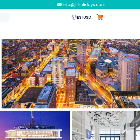
info@jtrholidays.com
ES
/
USD