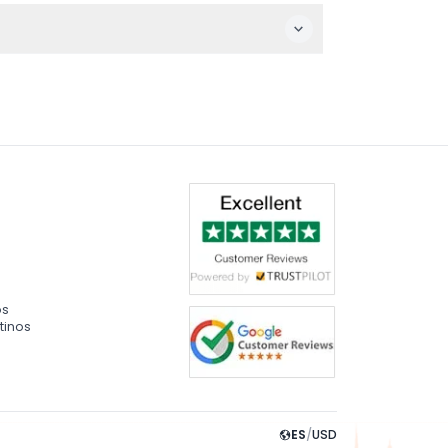
 estar acompañados.
os
tinos
ES
/
USD