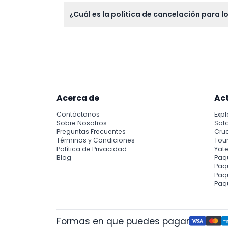
Sí, se permite el acceso a sillas de ruedas
¿Cuál es la política de cancelación para 
Los boletos no son reembolsables ni cancela
Acerca de
Ac
Contáctanos
Expl
Sobre Nosotros
Safa
Preguntas Frecuentes
Cru
Términos y Condiciones
Tour
Política de Privacidad
Yate
Blog
Paq
Paqu
Paq
Paq
Formas en que puedes pagar