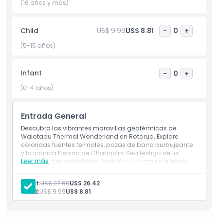
fotógrafos, familias y buscadores de aventura que quieran
(16 años y más)
experimentar la magia geotérmica de Nueva Zelanda. Con
sus fáciles senderos para caminar y la información
Child
US$ 9.99
US$ 8.81
-
0
+
detallada sobre la actividad geotérmica, la Maravilla
Térmica Waiotapu promete una experiencia fascinante e
(5-15 años)
inolvidable.
Infant
-
0
+
Aspectos Destacados
(0-4 años)
Inclusiones
Entrada General
Descubra las vibrantes maravillas geotérmicas de
Waiotapu Thermal Wonderland en Rotorua. Explore
Política para Niños y Adultos
coloridas fuentes termales, pozas de barro burbujeante
y la icónica Piscina de Champán. Sea testigo de la
Leer más
erupción diaria del Géiser Lady Knox y camine a través
Exclusiones
de paisajes de otro mundo que muestran el poder de la
naturaleza. Un destino imprescindible para los amantes
Adult:
US$ 27.60
US$ 26.42
de la naturaleza y buscadores de aventuras.
Child:
US$ 9.99
US$ 8.81
Horario de Apertura