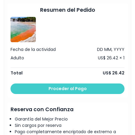
Cosas a Saber
Resumen del Pedido
Ubicación
Cómo Llegar
Fecha de la actividad
DD MM, YYYY
Cómo Canjear
Adulto
US$ 26.42 × 1
Política de Cancelación
Total
US$ 26.42
Proceder al Pago
Reserva con Confianza
Garantía del Mejor Precio
Sin cargos por reserva
Pago completamente encriptado de extremo a