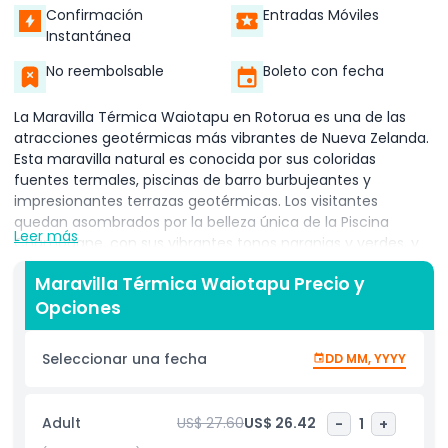
Confirmación
Entradas Móviles
Instantánea
No reembolsable
Boleto con fecha
La Maravilla Térmica Waiotapu en Rotorua es una de las
atracciones geotérmicas más vibrantes de Nueva Zelanda.
Esta maravilla natural es conocida por sus coloridas
fuentes termales, piscinas de barro burbujeantes y
impresionantes terrazas geotérmicas. Los visitantes
quedan asombrados por la belleza única de la Piscina
Leer más
Champagne, con sus vibrantes tonos naranjas y verdes, y
el Géiser Lady Knox, que entra en erupción diariamente en
Maravilla Térmica Waiotapu Precio y
un espectáculo espectacular.
Opciones
La zona es un paraíso geotérmico, con cráteres
humeantes, arroyos ricos en azufre y paisajes de otro
Seleccionar una fecha
DD MM, YYYY
mundo que muestran el poder de la naturaleza. La Maravilla
Térmica Waiotapu es un destino imprescindible para
cualquiera que explore Rotorua, ofreciendo una mezcla de
Adult
US$ 27.60
US$ 26.42
-
1
+
ciencia, naturaleza y belleza. Es un lugar perfecto para