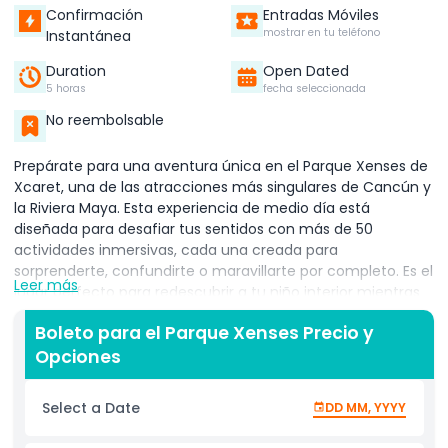
Confirmación
Entradas Móviles
mostrar en tu teléfono
Instantánea
Duration
Open Dated
5 horas
fecha seleccionada
No reembolsable
Prepárate para una aventura única en el Parque Xenses de
Xcaret, una de las atracciones más singulares de Cancún y
la Riviera Maya. Esta experiencia de medio día está
diseñada para desafiar tus sentidos con más de 50
actividades inmersivas, cada una creada para
sorprenderte, confundirte o maravillarte por completo. Es el
Leer más
lugar perfecto para redescubrir a tu niño interior mientras
exploras algunos de los escenarios más divertidos y
Boleto para el Parque Xenses Precio y
sorprendentes de México. Comienza tu recorrido en
Opciones
Pinwheel, donde ilusiones ópticas transforman tu entorno y
juegan trucos con tu percepción. Camina a través del
Xensatorium en completa oscuridad para descubrir un
Select a Date
DD MM, YYYY
ecosistema oculto usando solo tus sentidos. Aventúrate en
el Laberinto de Arterias Subterráneas, una emocionante