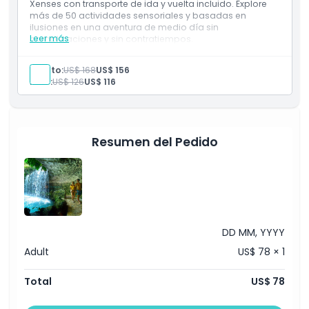
Xenses con transporte de ida y vuelta incluido. Explore
Horario de Apertura
más de 50 actividades sensoriales y basadas en
ilusiones en una aventura de medio día sin
Leer más
complicaciones y sin contratiempos.
Cosas a Saber
Incluye
Transporte al Parque Xenses y de regreso
Adulto:
US$ 168
US$ 156
Entrada al Parque Xenses
Niño:
US$ 126
US$ 116
Ubicación
Uso de todas las atracciones y juegos
Política de Cancelación
Resumen del Pedido
DD MM, YYYY
Adult
US$ 78 × 1
Total
US$ 78