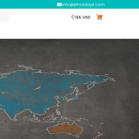
info@jtrholidays.com
ES
/
USD