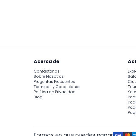
Acerca de
Ac
Contáctanos
Expl
Sobre Nosotros
Safa
Preguntas Frecuentes
Cru
Términos y Condiciones
Tour
Política de Privacidad
Yate
Blog
Paq
Paqu
Paq
Paq
Formas en que puedes pagar