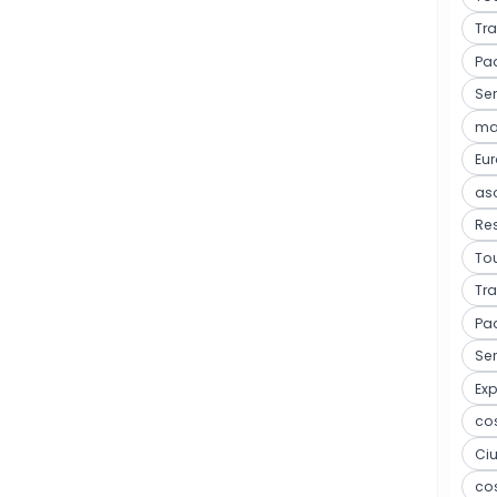
Tra
Pa
Ser
mar
Eu
as
Res
Tou
Tra
Pa
Ser
Ex
co
Ci
co