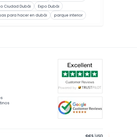
po Ciudad Dubái
Expo Dubái
sas para hacer en dubái
parque interior
os
tinos
ES
/
USD