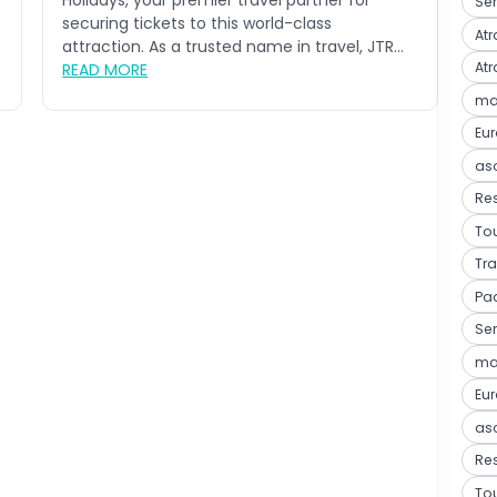
Holidays, your premier travel partner for
Ser
securing tickets to this world-class
Atr
attraction. As a trusted name in travel, JTR
Atr
Ho...
READ MORE
mar
Eu
as
Res
Tou
Tra
Pa
Ser
mar
Eu
as
Res
Tou