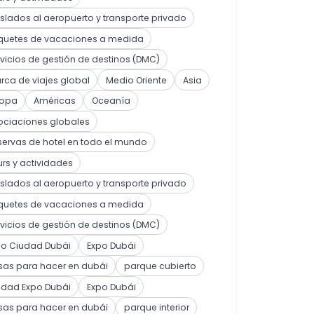
slados al aeropuerto y transporte privado
quetes de vacaciones a medida
vicios de gestión de destinos (DMC)
ca de viajes global
Medio Oriente
Asia
ropa
Américas
Oceanía
ociaciones globales
ervas de hotel en todo el mundo
rs y actividades
slados al aeropuerto y transporte privado
quetes de vacaciones a medida
vicios de gestión de destinos (DMC)
po Ciudad Dubái
Expo Dubái
sas para hacer en dubái
parque cubierto
udad Expo Dubái
Expo Dubái
sas para hacer en dubái
parque interior