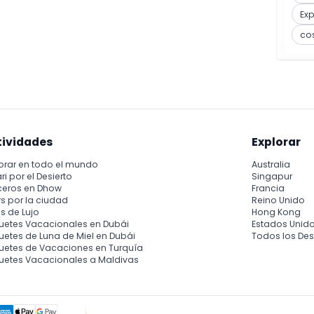
Ex
co
tividades
Explorar
orar en todo el mundo
Australia
ri por el Desierto
Singapur
ceros en Dhow
Francia
s por la ciudad
Reino Unido
s de Lujo
Hong Kong
uetes Vacacionales en Dubái
Estados Unid
etes de Luna de Miel en Dubái
Todos los Des
uetes de Vacaciones en Turquía
uetes Vacacionales a Maldivas