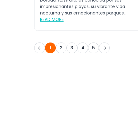
Dorada, Australia, es conocida por sus
impresionantes playas, su vibrante vida
nocturna y sus emocionantes parques
temát...
READ MORE
1
2
3
4
5