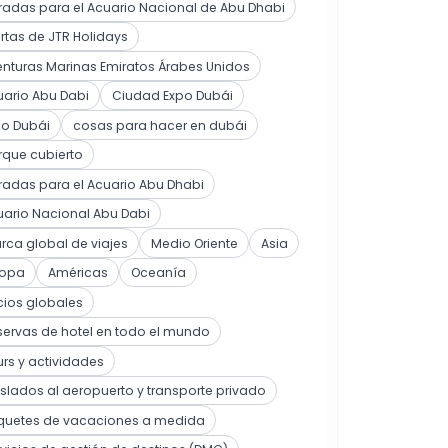
radas para el Acuario Nacional de Abu Dhabi
rtas de JTR Holidays
nturas Marinas Emiratos Árabes Unidos
ario Abu Dabi
Ciudad Expo Dubái
po Dubái
cosas para hacer en dubái
rque cubierto
radas para el Acuario Abu Dhabi
ario Nacional Abu Dabi
ca global de viajes
Medio Oriente
Asia
ropa
Américas
Oceanía
cios globales
ervas de hotel en todo el mundo
rs y actividades
slados al aeropuerto y transporte privado
quetes de vacaciones a medida