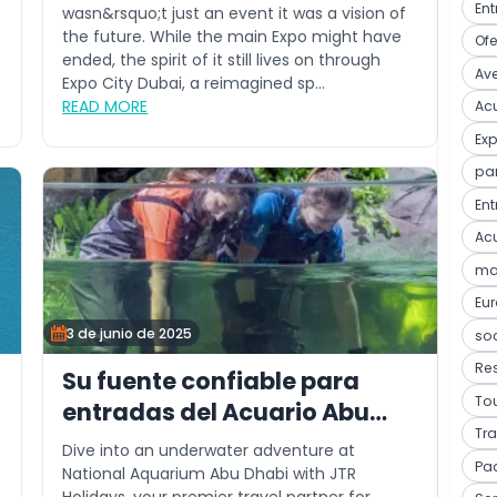
verano es el mejor momento
Ent
wasn&rsquo;t just an event it was a vision of
the future. While the main Expo might have
para visitar Expo City Dubái
Ofe
ended, the spirit of it still lives on through
Ave
Expo City Dubai, a reimagined sp...
READ MORE
Acu
Ex
pa
Ent
Acu
mar
Eu
3 de junio de 2025
so
Res
Su fuente confiable para
Tou
entradas del Acuario Abu
Tra
Dabi
Dive into an underwater adventure at
Pa
National Aquarium Abu Dhabi with JTR