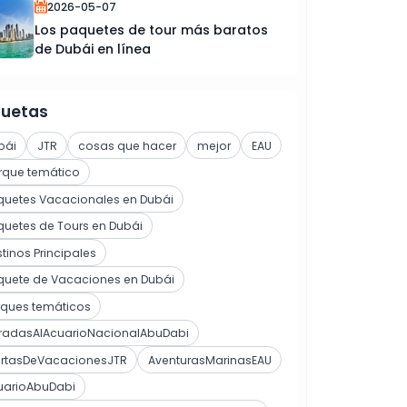
2026-05-07
Los paquetes de tour más baratos
de Dubái en línea
quetas
bái
JTR
cosas que hacer
mejor
EAU
rque temático
quetes Vacacionales en Dubái
uetes de Tours en Dubái
tinos Principales
quete de Vacaciones en Dubái
rques temáticos
tradasAlAcuarioNacionalAbuDabi
ertasDeVacacionesJTR
AventurasMarinasEAU
uarioAbuDabi