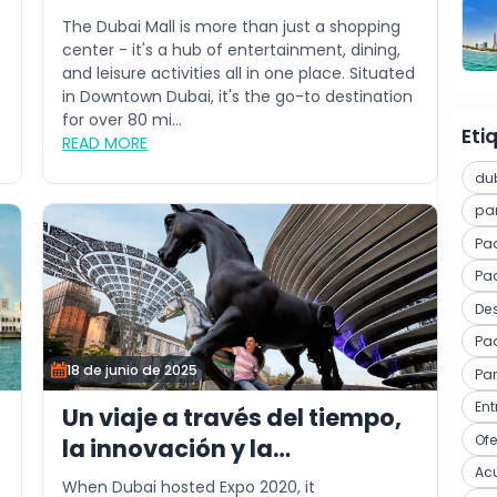
The Dubai Mall is more than just a shopping
center - it's a hub of entertainment, dining,
and leisure activities all in one place. Situated
in Downtown Dubai, it's the go-to destination
for over 80 mi...
Eti
READ MORE
du
pa
Pa
Paq
Des
Pa
18 de junio de 2025
Pa
En
Un viaje a través del tiempo,
Of
la innovación y la
Ac
sostenibilidad: por qué este
When Dubai hosted Expo 2020, it