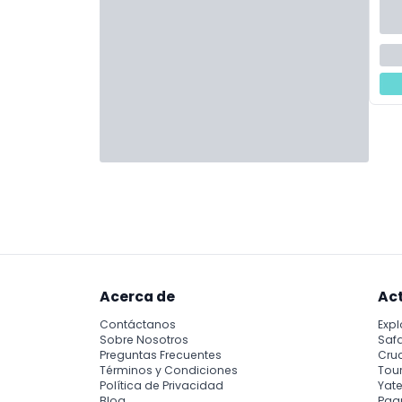
Acerca de
Ac
Contáctanos
Expl
Sobre Nosotros
Safa
Preguntas Frecuentes
Cru
Términos y Condiciones
Tour
Política de Privacidad
Yate
Blog
Paq