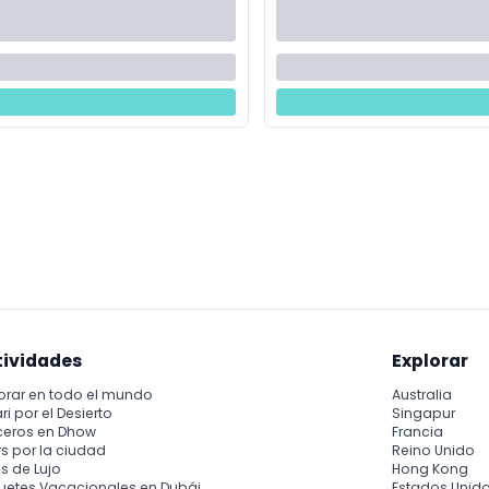
tividades
Explorar
orar en todo el mundo
Australia
ri por el Desierto
Singapur
ceros en Dhow
Francia
s por la ciudad
Reino Unido
s de Lujo
Hong Kong
uetes Vacacionales en Dubái
Estados Unid