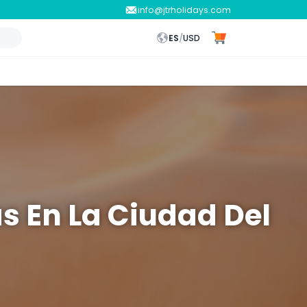
info@jtrholidays.com
ES
/
USD
s En La Ciudad Del