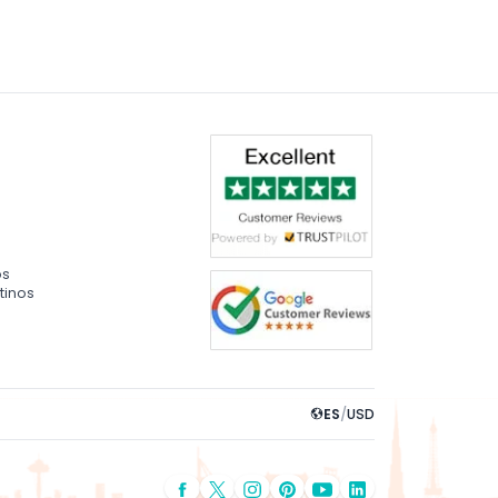
os
tinos
ES
/
USD