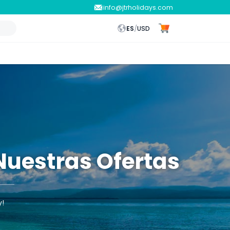
info@jtrholidays.com
ES
/
USD
Nuestras Ofertas
y!