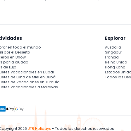
tividades
Explorar
orar en todo el mundo
Australia
ri por el Desierto
Singapur
ceros en Dhow
Francia
s por la ciudad
Reino Unido
s de Lujo
Hong Kong
uetes Vacacionales en Dubái
Estados Unid
etes de Luna de Miel en Dubái
Todos los Des
uetes de Vacaciones en Turquía
uetes Vacacionales a Maldivas
Copyright 2026
JTR Holidays
- Todos los derechos reservados