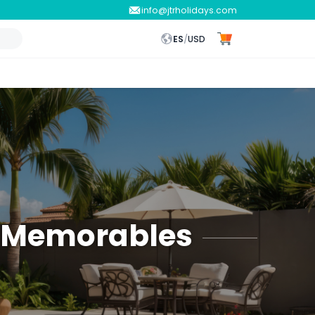
info@jtrholidays.com
ES
/
USD
as Memorables