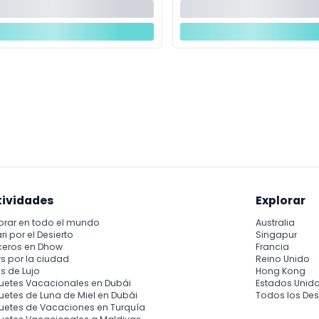
tividades
Explorar
orar en todo el mundo
Australia
ri por el Desierto
Singapur
ceros en Dhow
Francia
s por la ciudad
Reino Unido
s de Lujo
Hong Kong
uetes Vacacionales en Dubái
Estados Unid
etes de Luna de Miel en Dubái
Todos los Des
uetes de Vacaciones en Turquía