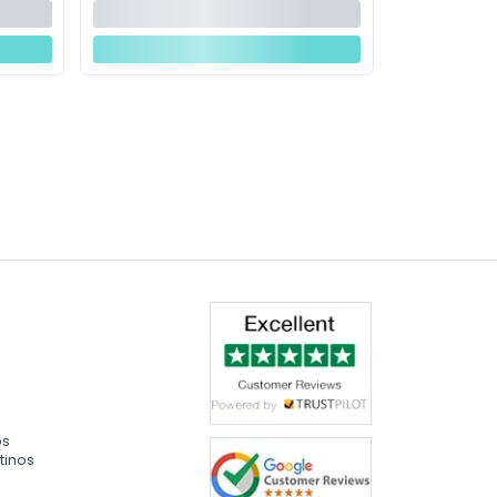
os
tinos