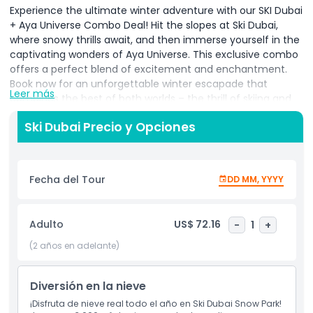
Experience the ultimate winter adventure with our SKI Dubai
+ Aya Universe Combo Deal! Hit the slopes at Ski Dubai,
where snowy thrills await, and then immerse yourself in the
captivating wonders of Aya Universe. This exclusive combo
offers a perfect blend of excitement and enchantment.
Book now for an unforgettable winter escapade that
Leer más
combines the best of both worlds – the thrill of skiing and
the magical journey through Aya Universe! Don't miss out
Ski Dubai Precio y Opciones
on this extraordinary winter experience. Reserve your spot
today and create lasting memories in the heart of snowy
excitement and otherworldly enchantment.
Fecha del Tour
DD MM, YYYY
Ticket & Admission Guidelines:
The tickets for both parks last for more than 30
days. You can use the tickets on two different days
Adulto
US$ 72.16
-
1
+
for both park or even same day as well if you want.
(2 años en adelante)
The tickets validity will be mentioned on the tickets.
Make sure to go to the parks before the tickets
expire.
Diversión en la nieve
Take a look below to see what's included in the Ski
¡Disfruta de nieve real todo el año en Ski Dubai Snow Park!
Dubai & Aya Universe.