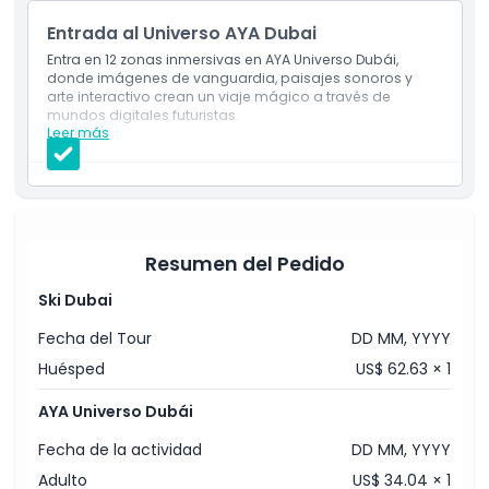
Entrada al Universo AYA Dubai
Entra en 12 zonas inmersivas en AYA Universo Dubái,
donde imágenes de vanguardia, paisajes sonoros y
arte interactivo crean un viaje mágico a través de
mundos digitales futuristas.
Leer más
Incluye
Acceso a las 12 zonas inmersivas llenas de luces
vibrantes, exhibiciones interactivas y arte digital.
Una experiencia interior perfecta para familias,
parejas y creadores de contenido en Dubái.
Resumen del Pedido
Ski Dubai
Fecha del Tour
DD MM, YYYY
Huésped
US$ 62.63 × 1
AYA Universo Dubái
Fecha de la actividad
DD MM, YYYY
Adulto
US$ 34.04 × 1