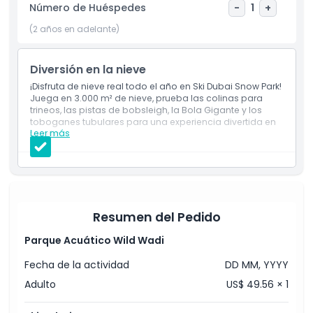
Número de Huéspedes
-
1
+
(2 años en adelante)
Diversión en la nieve
¡Disfruta de nieve real todo el año en Ski Dubai Snow Park!
Juega en 3.000 m² de nieve, prueba las colinas para
trineos, las pistas de bobsleigh, la Bola Gigante y los
toboganes tubulares para una experiencia divertida en
Leer más
familia.
Incluye
Entrada única al Snow Park con estancia ilimitada.
Acceso a las actividades del Snow Park, incluyendo
la Cueva de Hielo.
Paseos ilimitados en el bobsleigh, bola gigante,
autos de choque y pista de tubos.
Resumen del Pedido
Un viaje en telesilla.
Un viaje en Mountain Thriller.
Parque Acuático Wild Wadi
Equipo de invierno provisto: chaqueta, pantalones,
calcetines desechables, botas de nieve y guantes
Fecha de la actividad
DD MM, YYYY
de polar gratuitos.
El uso de cascos es obligatorio para niños menores
Adulto
US$ 49.56 × 1
de 13 años.