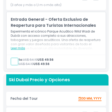
make lasting memories at two of the city's premier
(3 años y más o 1,1 m o más alto)
attractions.
Entrada General - Oferta Exclusiva de
Aspectos Destacados
Reapertura para Turistas Internacionales
Experimenta el icónico Parque Acuático Wild Wadi de
Dubái con acceso completo a sus atracciones,
Inclusiones
toboganes y juegos acuáticos. Una oferta de reapertura
con gran valor diseñada para visitantes de todo el
Leer más
mundo que buscan un día inolvidable de diversión.
Política para Niños y Adultos
Adulto:
US$ 54.19
US$ 49.56
Niño:
US$ 54.19
US$ 49.56
Horario de Apertura
Ski Dubai Precio y Opciones
Cosas a Saber
Ubicación
Fecha del Tour
DD MM, YYYY
Política de Cancelación