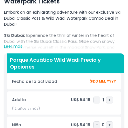
Waterpark Tickets
Embark on an exhilarating adventure with our exclusive Ski
Dubai Classic Pass & Wild Wadi Waterpark Combo Deal in
Dubai!
Ski Dubai:
Experience the thrill of winter in the heart of
Dubai with the Ski Dubai Classic Pass. Glide down snowy
Leer más
slopes, immerse yourself in the magical Snow Park, and
enjoy breathtaking views from the chairlift. Whether you're
a seasoned skier or a first-timer, Ski Dubai offers an
Parque Acuático Wild Wadi Precio y
unforgettable winter wonderland experience for everyone.
Opciones
Wild Wadi Waterpark:
Splash into the ultimate aquatic
Fecha de la actividad
DD MM, YYYY
adventure at Wild Wadi Waterpark. Experience thrilling
water slides, wave pools, and a lazy river amidst the
stunning backdrop of Burj Al Arab. Wild Wadi promises a day
Adulto
US$ 54.19
-
1
+
of water-filled fun and excitement for visitors of all ages.
(12 años y más)
Book your Combo Deal now and save on the Ski Dubai
Classic Pass & Wild Wadi Waterpark Tickets, filled with chilly
and watery adventures in Dubai. Don't miss the chance to
Niño
US$ 54.19
-
0
+