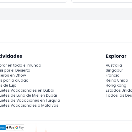
tividades
Explorar
orar en todo el mundo
Australia
ri por el Desierto
Singapur
ceros en Dhow
Francia
s por la ciudad
Reino Unido
s de Lujo
Hong Kong
uetes Vacacionales en Dubái
Estados Unid
etes de Luna de Miel en Dubái
Todos los Des
uetes de Vacaciones en Turquía
uetes Vacacionales a Maldivas