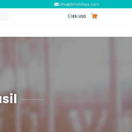
info@jtrholidays.com
ES
/
USD
sil