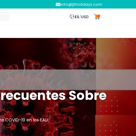
info@jtrholidays.com
ES
/
USD
 Frecuentes Sobre
e COVID-19 en los EAU.