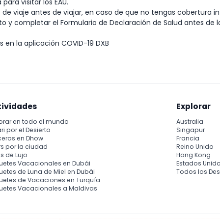
para visitar los EAU.
e viaje antes de viajar, en caso de que no tengas cobertura in
o y completar el Formulario de Declaración de Salud antes de la
es en la aplicación COVID-19 DXB
tividades
Explorar
orar en todo el mundo
Australia
ri por el Desierto
Singapur
ceros en Dhow
Francia
s por la ciudad
Reino Unido
s de Lujo
Hong Kong
uetes Vacacionales en Dubái
Estados Unid
etes de Luna de Miel en Dubái
Todos los Des
uetes de Vacaciones en Turquía
uetes Vacacionales a Maldivas