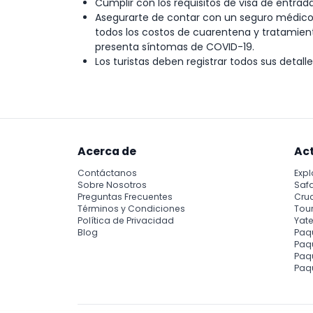
Cumplir con los requisitos de visa de entrada 
Asegurarte de contar con un seguro médico d
todos los costos de cuarentena y tratamient
presenta síntomas de COVID-19.
Los turistas deben registrar todos sus detall
Acerca de
Ac
Contáctanos
Expl
Sobre Nosotros
Safa
Preguntas Frecuentes
Cru
Términos y Condiciones
Tour
Política de Privacidad
Yate
Blog
Paq
Paqu
Paq
Paq