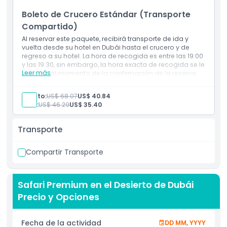
Boleto de Crucero Estándar (Transporte
Compartido)
Al reservar este paquete, recibirá transporte de ida y
vuelta desde su hotel en Dubái hasta el crucero y de
regreso a su hotel. La hora de recogida es entre las 19:00
y las 19:30, sin embargo, la hora exacta de recogida se le
Leer más
indicará al momento de la confirmación de la reserva.
Inclusiones
Cena buffet internacional de curso completo
Adulto:
US$ 68.07
US$ 40.84
Bebidas sin alcohol y agua
Niño:
US$ 46.29
US$ 35.40
Entretenimiento en vivo (cantante o bailarín)
Danza Tanoura
Espectáculo de luces
Transporte
Recogida y regreso a su hotel dentro de Dubái (si se
reserva con opción compartida o privada)
Compartir Transporte
Cubierta Inferior:
Cubierta Inferior con asientos con aire
acondicionado
Cubierta Superior:
Safari Premium en el Desierto de Dubái
Cubierta Superior con asientos al aire libre
Precio y Opciones
Fecha de la actividad
DD MM, YYYY