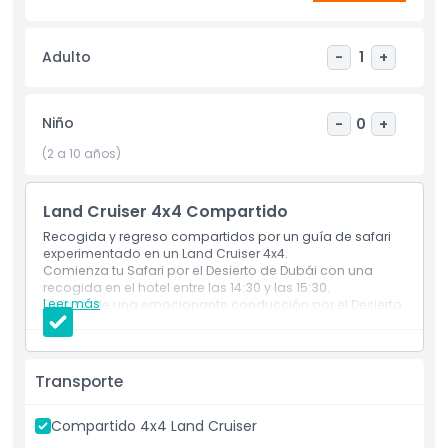
Adulto
-
1
+
Niño
-
0
+
(2 a 10 años)
Land Cruiser 4x4 Compartido
Recogida y regreso compartidos por un guía de safari
experimentado en un Land Cruiser 4x4.
Comienza tu Safari por el Desierto de Dubái con una
recogida en el hotel entre las 14:30 y las 15:30.
Leer más
Disfruta de una emocionante conducción por el Desierto
Arábigo en un Land Cruiser 4x4.
Experimenta una emocionante conducción sobre dunas
rojas y captura fotos del atardecer.
Llega a nuestro campamento del Safari por el Desierto
Transporte
de Dubái y prueba actividades tradicionales:
Disfruta de pintura de henna, paseos en camello y
vestimenta árabe.
Compartido 4x4 Land Cruiser
Deléitate con una cena buffet de barbacoa con