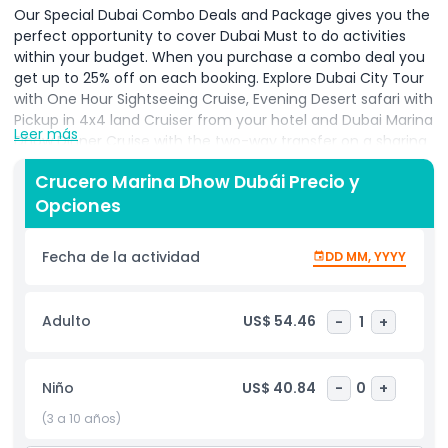
Our Special Dubai Combo Deals and Package gives you the
perfect opportunity to cover Dubai Must to do activities
within your budget. When you purchase a combo deal you
get up to 25% off on each booking. Explore Dubai City Tour
with One Hour Sightseeing Cruise, Evening Desert safari with
Pickup in 4x4 land Cruiser from your hotel and Dubai Marina
Leer más
Dhow Dinner Cruise with the two-way transfer on a sharing
basis.
Crucero Marina Dhow Dubái Precio y
Opciones
Inclusiones
Fecha de la actividad
DD MM, YYYY
Cosas a Saber
Adulto
US$ 54.46
-
1
+
Política de Cancelación
Niño
US$ 40.84
-
0
+
(3 a 10 años)