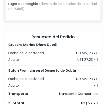
opciones vegetarianas y no vegetarianas.
Lugar de recogida
(dentro de los hoteles de la ciudad
Refrescate con agua ilimitada, té, café y refrescos.
de Dubái)
Disfruta de entretenimiento en vivo que incluye: danza
Tanoura, danza del vientre y un espectáculo de fuego.
Servicios de baño disponibles convenientemente en el
campamento.
Prueba sandboarding para más diversión (disponible
bajo petición).
¡Crea recuerdos inolvidables en esta aventura del Safari
Resumen del Pedido
por el Desierto de Dubái!
Crucero Marina Dhow Dubái
Fecha de la actividad
DD MM, YYYY
Adulto
US$ 27.23 × 1
Safari Premium en el Desierto de Dubái
Fecha de la actividad
DD MM, YYYY
Adulto
× 1
Transporte
Transporte Compartido
Subtotal
US$ 27.23