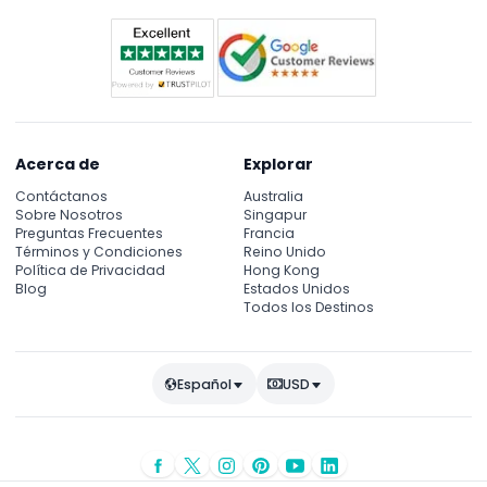
Acerca de
Explorar
Contáctanos
Australia
Sobre Nosotros
Singapur
Preguntas Frecuentes
Francia
Términos y Condiciones
Reino Unido
Política de Privacidad
Hong Kong
Blog
Estados Unidos
Todos los Destinos
Español
USD
© Copyright 2026
JTR Holidays
- Todos los derechos reservados