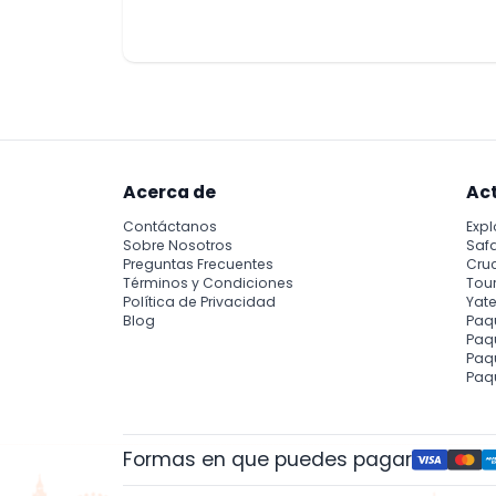
guantes de polar gratuitos.
El uso de cascos es obligatorio para niños
Acerca de
Ac
Contáctanos
Expl
Sobre Nosotros
Safa
Preguntas Frecuentes
Cru
Términos y Condiciones
Tour
Política de Privacidad
Yate
Blog
Paq
Paqu
Paq
Paq
Formas en que puedes pagar