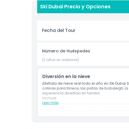
Ski Dubai Precio y Opciones
Política para Niños y Adultos
Cosas a Saber
Fecha del Tour
Ubicación
Número de Huéspedes
Política de Cancelación
(2 años en adelante)
Diversión en la nieve
¡Disfruta de nieve real todo el año en Ski Dubai
colinas para trineos, las pistas de bobsleigh, 
experiencia divertida en familia.
Incluye
Leer más
Entrada única al Snow Park con estancia ili
Acceso a las actividades del Snow Park, in
Paseos ilimitados en el bobsleigh, bola gig
Un viaje en telesilla.
Un viaje en Mountain Thriller.
Equipo de invierno provisto: chaqueta, pan