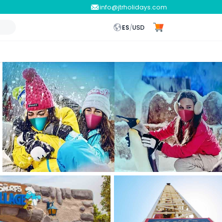
info@jtrholidays.com
ES
/
USD