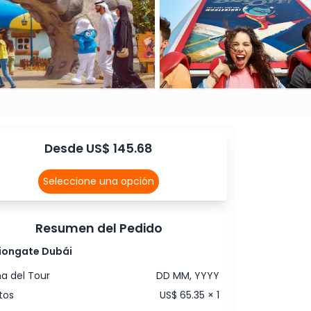
Desde US$ 145.68
Seleccione una opción
Resumen del Pedido
iongate Dubái
a del Tour
DD MM, YYYY
tos
US$ 65.35 × 1