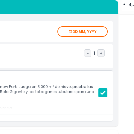
4,
DD MM, YYYY
-
1
+
 Snow Park! Juega en 3.000 m² de nieve, prueba las
la Bola Gigante y los toboganes tubulares para una
mitada.
cluyendo la Cueva de Hielo.
ante, autos de choque y pista de tubos.
talones, calcetines desechables, botas de nieve y