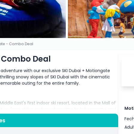
gate - Combo Deal
- Combo Deal
 adventure with our exclusive SKI Dubai + Motiongate
hrilling snowy slopes of SKI Dubai with the cinematic
morable outing for the entire family.
ddle East's first indoor ski resort, located in the Mall of
Mot
ivities, from skiing and snowboarding to tobogganing and
ore the snow cavern, or take a ride on the chairlift for
Fech
es
i offers a unique winter experience in the heart of the
Adul