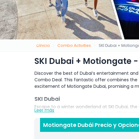
Inicio
Combo Activities
SKI Dubai + Motion
SKI Dubai + Motiongate 
Discover the best of Dubai’s entertainment and
Combo Deal. This fantastic offer combines the t
excitement of Motiongate Dubai, promising a me
SKI Dubai
Escape to a winter wonderland at SKI Dubai, the Mi
Leer más
the Emirates. Enjoy a variety of snow-filled act
snowball fights. Meet the adorable penguins, expl
Motiongate Dubái Precio y Opcion
stunning views of the snowy landscape. SKI Duba
desert.