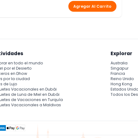
Agregar Al Carrito
 menores de 13 años.
tividades
Explorar
orar en todo el mundo
Australia
ri por el Desierto
Singapur
ceros en Dhow
Francia
s por la ciudad
Reino Unido
s de Lujo
Hong Kong
uetes Vacacionales en Dubái
Estados Unid
etes de Luna de Miel en Dubái
Todos los Des
uetes de Vacaciones en Turquía
uetes Vacacionales a Maldivas