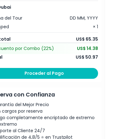
Dubai
a del Tour
DD MM, YYYY
sped
× 1
total
US$ 65.35
cuento por Combo
(22%)
US$ 14.38
l
US$ 50.97
Proceder al Pago
erva con Confianza
rantía del Mejor Precio
n cargos por reserva
go completamente encriptado de extremo
extremo
porte al Cliente 24/7
lificación de 4,8/5 ⭐ en Trustpilot