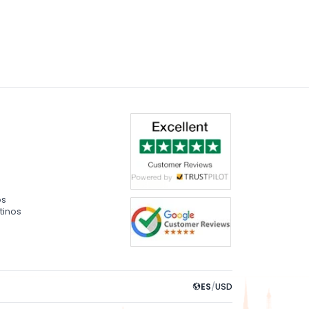
os
tinos
ES
/
USD