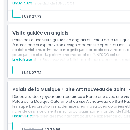
Lire la suite
patrimoine mondial de l'UNESCO !
Exclusions
Transport
Emplacement
Adult:
US$ 27.73
Repas et boissons
Autres dépenses personnelles
Billet de concert
Visite guidée en anglais
Comment s'y rendre
Inclus
Participez à une visite guidée en anglais au Palau de la Musiqu
Entrée aux attractions
à Barcelone et explorez son design moderniste époustouflant. 
Guide audio numérique (téléchargement sur téléphone)
Comment échanger
sa riche histoire, admirez la magnifique claraboie en vitraux et 
Veuillez apporter vos propres écouteurs
pourquoi ce site du patrimoine mondial de l'UNESCO est un
Lire la suite
incontournable. Réservez votre billet maintenant pour une expé
inoubliable !
Politique d'annulation
Exclusions
Adult:
US$ 27.73
Autres dépenses personnelles
Pourboires et gratifications
Assurance
Palais de la Musique + Site Art Nouveau de Saint-
Inclus
Découvrez deux joyaux architecturaux à Barcelone avec une visi
Entrée à : Palau de la Musique Catalane
Palau de la Musique Catalane et du site Art nouveau de Sant Pau
Guide anglophone
les superbes créations modernistes, les mosaïques colorées et l'
Accès à la scène (sous réserve de disponibilité)
riche de ces monuments inscrits au patrimoine mondial de l'UN
Lire la suite
Réservez votre billet dès maintenant pour une expérience culture
inoubliable !
Emplacement
Adult:
US$ 36.97
US$ 34.66