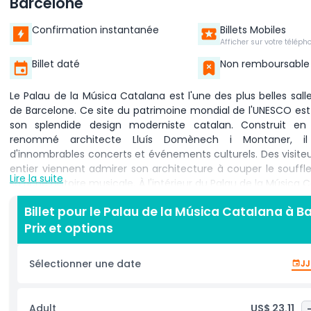
Barcelone
Confirmation instantanée
Billets Mobiles
Afficher sur votre téléph
Billet daté
Non remboursable
Le Palau de la Música Catalana est l'une des plus belles sal
de Barcelone. Ce site du patrimoine mondial de l'UNESCO est
son splendide design moderniste catalan. Construit en
renommé architecte Lluís Domènech i Montaner, il 
d'innombrables concerts et événements culturels. Des visit
entier viennent admirer son architecture à couper le souffle
Lire la suite
sa riche histoire musicale. À l'intérieur du Palau de la Música 
trouverez un mélange incroyable d'art et de design. Le puits
Billet pour le Palau de la Música Catalana à B
vitrail inonde la salle de lumière naturelle, créant un
Prix et options
magique. Les murs sont recouverts de mosaïques colo
sculptures décorent chaque recoin. Chaque détail de ce 
reflète la beauté du modernisme catalan. Visiter le Palau
Sélectionner une date
JJ
Catalana est une expérience inoubliable. Vous pouvez explore
concert en liberté ou participer à une visite guidée pour
davantage sur son histoire et son architecture. Une visit
Adult
US$ 23.11