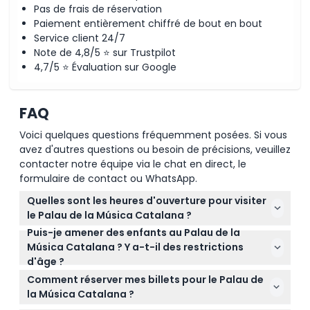
Pas de frais de réservation
Paiement entièrement chiffré de bout en bout
Service client 24/7
Note de 4,8/5 ⭐ sur Trustpilot
4,7/5 ⭐ Évaluation sur Google
FAQ
Voici quelques questions fréquemment posées. Si vous
avez d'autres questions ou besoin de précisions, veuillez
contacter notre équipe via le chat en direct, le
formulaire de contact ou WhatsApp.
Quelles sont les heures d'ouverture pour visiter
le Palau de la Música Catalana ?
Puis-je amener des enfants au Palau de la
Les visites avec audio-guide sont disponibles tous
Música Catalana ? Y a-t-il des restrictions
les jours de 9h00 à 18h00, et les visites autonomes
d'âge ?
avec une brochure de 9h00 à 17h00, chacune
Les enfants de 0 à 9 ans entrent gratuitement
durant environ 50 minutes (sous réserve de
Comment réserver mes billets pour le Palau de
mais doivent être accompagnés d'un adulte
modifications – veuillez confirmer au moment de
la Música Catalana ?
payant, et les enfants de 10 ans et plus nécessitent
la réservation).