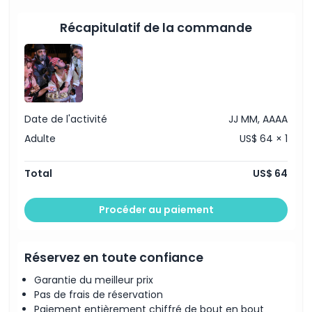
traitement
Dîner en 3 services
Récapitulatif de la commande
Boissons non alcoolisées illimitées
Points forts
Inclus
Politique enfant/adulte
Date de l'activité
JJ MM, AAAA
Adulte
US$ 64 × 1
Exclus
Total
US$ 64
Non adapté pour
Procéder au paiement
Heures d'ouverture
Réservez en toute confiance
À savoir
Garantie du meilleur prix
Pas de frais de réservation
Paiement entièrement chiffré de bout en bout