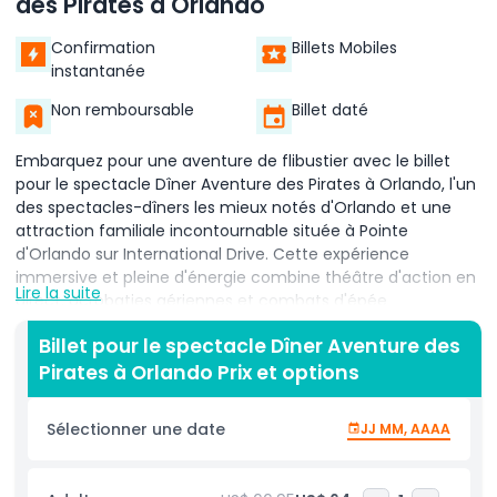
des Pirates à Orlando
Confirmation
Billets Mobiles
instantanée
Non remboursable
Billet daté
Embarquez pour une aventure de flibustier avec le billet
pour le spectacle Dîner Aventure des Pirates à Orlando, l'un
des spectacles-dîners les mieux notés d'Orlando et une
attraction familiale incontournable située à Pointe
d'Orlando sur International Drive. Cette expérience
immersive et pleine d'énergie combine théâtre d'action en
Lire la suite
direct, acrobaties aériennes et combats d'épée
dramatiques, le tout joué à bord d'une superbe réplique
Billet pour le spectacle Dîner Aventure des
grandeur nature d'une galère espagnole du XVIIIe siècle
Pirates à Orlando Prix et options
installée dans un lagon intérieur de 300 000 gallons. Que
vous voyagiez avec des enfants, des amis ou que vous
organisiez un événement de groupe, le Dîner Aventure des
Sélectionner une date
JJ MM, AAAA
Pirates d'Orlando offre une soirée remplie d'aventure, de
rires et de cascades à couper le souffle. Votre soirée
commence par un accès prioritaire sans file d'attente et