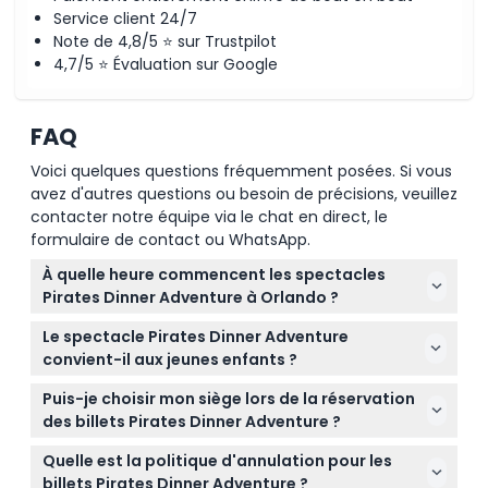
Emplacement
Service client 24/7
Note de 4,8/5 ⭐ sur Trustpilot
Comment échanger
4,7/5 ⭐ Évaluation sur Google
Politique d'annulation
FAQ
Voici quelques questions fréquemment posées. Si vous
avez d'autres questions ou besoin de précisions, veuillez
contacter notre équipe via le chat en direct, le
formulaire de contact ou WhatsApp.
À quelle heure commencent les spectacles
Pirates Dinner Adventure à Orlando ?
Les spectacles Pirates Dinner Adventure
Le spectacle Pirates Dinner Adventure
commencent généralement à 16h00, 18h00 et
convient-il aux jeunes enfants ?
19h30 chaque jour. Veuillez vérifier votre bon de
Oui, les enfants âgés de 0 à 2 ans peuvent entrer
réservation pour l'heure exacte du spectacle car
Puis-je choisir mon siège lors de la réservation
gratuitement, mais les enfants de 11 ans et plus
les horaires peuvent changer (sujets à modification
des billets Pirates Dinner Adventure ?
nécessitent un billet adulte. Sachez que le
— veuillez confirmer au moment de la réservation).
Il n'est pas possible de sélectionner des sièges
spectacle inclut des sons forts et des lumières
Quelle est la politique d'annulation pour les
spécifiques lors de la réservation. Les places sont
stroboscopiques, qui peuvent ne pas convenir aux
billets Pirates Dinner Adventure ?