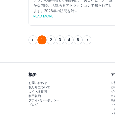
ラリアの素晴らしい目的地で、美しいビーチ、豊
かな内陸、活気あるアトラクションで知られてい
ます。2026年の訪問を計...
READ MORE
1
2
3
4
5
概要
ア
お問い合わせ
世
私たちについて
砂
よくある質問
ダ
利用規約
市
プライバシーポリシー
高
ブログ
ド
ド
ト