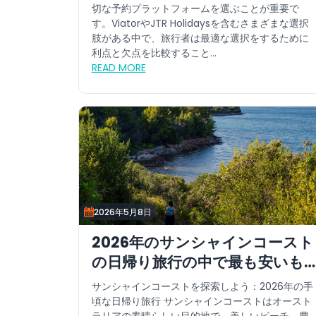
切な予約プラットフォームを選ぶことが重要で
す。ViatorやJTR Holidaysを含むさまざまな選択
肢がある中で、旅行者は最適な選択をするために
利点と欠点を比較すること...
READ MORE
2026年5月8日
2026年のサンシャインコースト
の日帰り旅行の中で最も安いも
の
サンシャインコーストを探索しよう：2026年の手
頃な日帰り旅行 サンシャインコーストはオースト