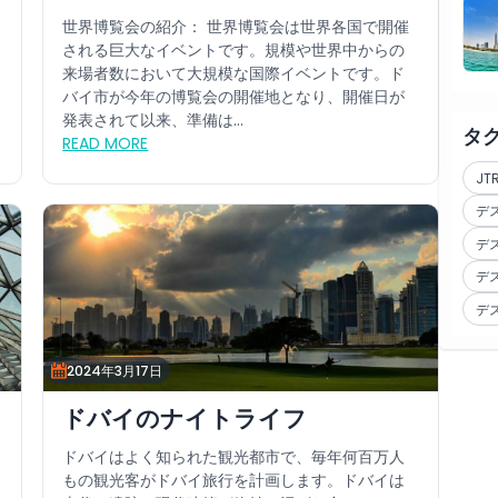
世界博覧会の紹介： 世界博覧会は世界各国で開催
される巨大なイベントです。規模や世界中からの
来場者数において大規模な国際イベントです。ド
バイ市が今年の博覧会の開催地となり、開催日が
発表されて以来、準備は...
タ
READ MORE
J
デ
デ
デ
デ
2024年3月17日
ドバイのナイトライフ
ドバイはよく知られた観光都市で、毎年何百万人
もの観光客がドバイ旅行を計画します。ドバイは