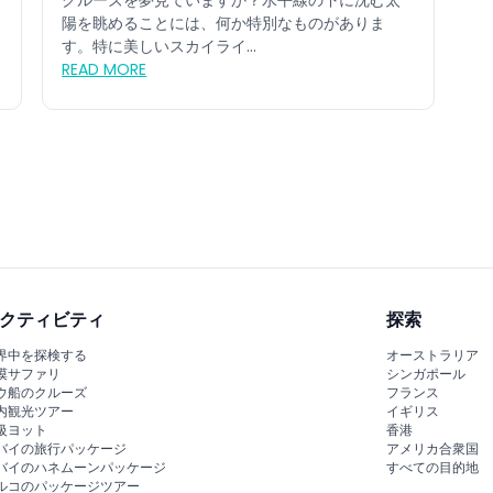
クルーズを夢見ていますか？水平線の下に沈む太
陽を眺めることには、何か特別なものがありま
す。特に美しいスカイライ...
READ MORE
クティビティ
探索
界中を探検する
オーストラリア
漠サファリ
シンガポール
ウ船のクルーズ
フランス
内観光ツアー
イギリス
級ヨット
香港
バイの旅行パッケージ
アメリカ合衆国
バイのハネムーンパッケージ
すべての目的地
ルコのパッケージツアー