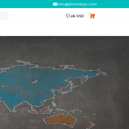
info@jtrholidays.com
JA
/
USD