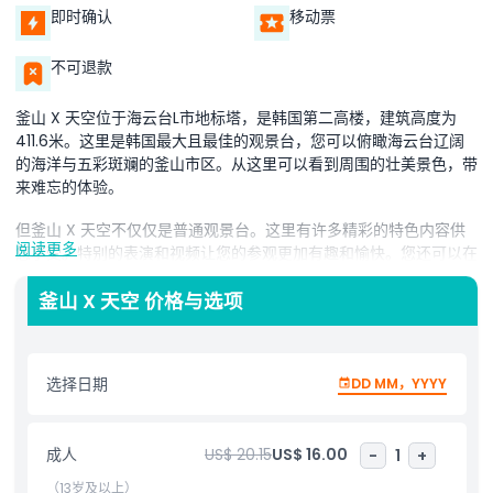
即时确认
移动票
不可退款
釜山 X 天空位于海云台L市地标塔，是韩国第二高楼，建筑高度为
411.6米。这里是韩国最大且最佳的观景台，您可以俯瞰海云台辽阔
的海洋与五彩斑斓的釜山市区。从这里可以看到周围的壮美景色，带
来难忘的体验。
但釜山 X 天空不仅仅是普通观景台。这里有许多精彩的特色内容供
阅读更多
您享受。特别的表演和视频让您的参观更加有趣和愉快。您还可以在
内部的餐厅放松并享用美食，增添体验乐趣。这不仅是观光的地方，
更是度过浪漫约会的完美场所，在同一地点欣赏美景、娱乐与美食。
釜山 X 天空 价格与选项
无论您是与家人、朋友还是约会，釜山 X 天空都能为每个人提供乐
趣。别错过参观这座令人惊叹的地方，俯瞰釜山的壮观景致。
选择日期
DD MM，YYYY
亮点
成人
US$ 20.15
US$ 16.00
-
1
+
（13岁及以上）