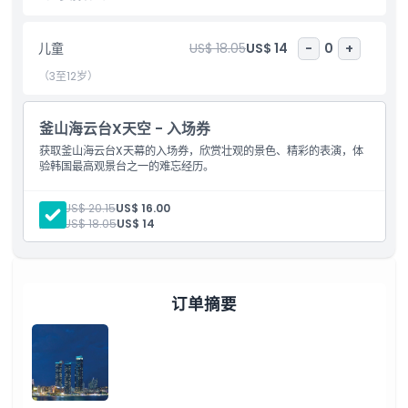
包含项
儿童
US$ 18.05
US$ 14
-
0
+
儿童成人政策
（3至12岁）
排除项
釜山海云台X天空 - 入场券
获取釜山海云台X天幕的入场券，欣赏壮观的景色、精彩的表演，体
营业时间
验韩国最高观景台之一的难忘经历。
成人:
US$ 20.15
US$ 16.00
需要了解的事项
儿童:
US$ 18.05
US$ 14
位置
订单摘要
如何兑换
取消政策