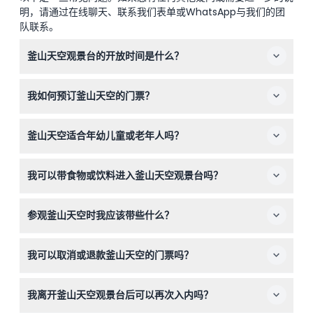
明，请通过在线聊天、联系我们表单或WhatsApp与我们的团
队联系。
釜山天空观景台的开放时间是什么？
釜山天空每天开放时间为上午10:00至晚上9:00，最晚入场
我如何预订釜山天空的门票？
时间为晚上8:30（可能会有变动 — 请在预订时确认）。
您可以在本网站轻松在线预订门票，查看可用日期并锁定您
釜山天空适合年幼儿童或老年人吗？
喜欢的时间。
36个月以下儿童凭有效证件可免费入场，3至12岁儿童及65
我可以带食物或饮料进入釜山天空观景台吗？
岁及以上老人享有折扣票价，适合所有年龄段体验。
观景台内禁止携带外来食物和饮料，但现场有优质餐厅可供
参观釜山天空时我应该带些什么？
您用餐或购买小吃。
请带上您的预订确认信息和有效身份证件以享受儿童或老人
我可以取消或退款釜山天空的门票吗？
折扣；穿着舒适的鞋子，因为观景台内有不少区域可供探
索。
门票一经购买不予退还且不可取消，请确保行程确定后再预
我离开釜山天空观景台后可以再次入内吗？
订，并在预约日期和时间使用门票。