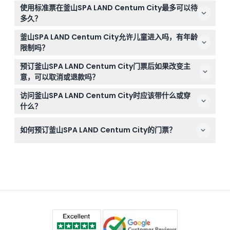
釜山SPA LAND Centum City每天上午9:00至晚上10:00开
使用标准票在釜山SPA LAND Centum City最多可以待
放，最晚入场时间为关门前一小时。（时间可能变动——请
多久？
在预订时确认）
您的入场券允许您在温泉设施内享受最多四小时。如果希望
釜山SPA LAND Centum City允许儿童进入吗，有年龄
停留更长时间，每超过一小时将收取额外费用。
限制吗？
7岁以下儿童禁止入内。12岁以下儿童和老年人必须有18岁
预订釜山SPA LAND Centum City门票后如果改变主
或以上的付费成人陪伴。
意，可以取消或退款吗？
门票一经购买不可退款或取消。请确保在预订的日期和时间
访问釜山SPA LAND Centum City时应该带什么或穿
使用您的门票。
什么？
请携带泳衣和个人洗漱用品。毛巾和存储设施免费提供，无
如何预订釜山SPA LAND Centum City的门票？
需携带额外笨重物品。
您可以通过本网站轻松在线预订门票，并查看实时可用性。