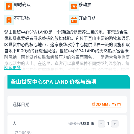
即时确认
移动票
不可退款
开放日期
釜山世贸中心SPA LAND是一个顶级的健康养生目的地，非常适合温
泉和桑拿爱好者寻求终极的放松体验。它位于釜山主要的购物和娱乐
区世贸中心的核心地带，这家豪华水疗中心提供世界一流的设施和取
自地下1000米的舒缓温泉浴。世贸中心SPA LAND的天然热水富含碳
酸氢钠，因其滋养皮肤和缓解压力的效果而闻名，非常适合希望恢复
身心活力的人士。在这里，宾客可以享受18种不同类型的温泉浴，每
阅读更多
一种设计均旨在促进健康与活力。水疗中心还设有13个主题房，提供
多样化的疗愈体验。不论是想在喜马拉雅盐房排毒、在芬兰桑拿中放
釜山世贸中心SPA LAND 价格与选项
松，还是在清凉的冰房降温，总有适合每个人的选择。其中一个亮点
是传统的韩国汗蒸幕，您可以在加热的石床上放松，享受草药蒸汽
房，甚至在安静区小憩。釜山世贸中心SPA LAND是远离釜山喧嚣的
宁静之所，非常适合独自旅行者、情侣或家庭放松。凭借其宁静的氛
选择日期
DD MM，YYYY
围、现代设计和高端设施，它不仅是一个水疗中心，更是根植于韩国
健康传统的文化体验。水疗结束后，您还可以游览附近景点或在现场
餐厅用餐，享受一整天的奢华体验。无论您是本地人还是游客，参观
人
US$ 17
US$ 16
-
1
+
釜山世贸中心SPA LAND都是在釜山进行放松、疗愈和体验正宗韩国
水疗的最佳选择之一。
（7至99岁）