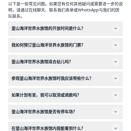
以下是一些常见问题。如果您有任何其他疑问或需要进一步的说
明，请通过在线聊天、联系我们表单或WhatsApp与我们的团
队联系。
釜山海洋世界水族馆的开放时间是什么？
釜山海洋世界水族馆平日开放时间为上午10点至下午7点，
我如何预订釜山海洋世界水族馆的门票？
周末及公共假期延长至晚上8点，最后入场时间为闭馆前1小
时（具体时间可能调整 —— 预订时请确认）。
您可以方便地在本网站上在线预订门票，确保您所需日期门
釜山海洋世界水族馆适合幼儿吗？
票的可用性，并在游览当天顺利入场。
适合！3岁以下儿童可免费入场，使水族馆成为带小孩家庭
参观釜山海洋世界水族馆时我应该带些什么？
的理想出游选择。记得携带年龄证明以享受免费入场。
请携带您的预订确认单、舒适的步行鞋以及相机，以捕捉令
如果计划有变，我可以取消或退款吗？
人难忘的水下景观。
釜山海洋世界水族馆的门票一经购买不可退款且不可取消，
釜山海洋世界水族馆是否有停车场？
请您在预订前确认好游览日期。
有，现场提供停车场，首小时免费。出场时可在售票处或纪
在釜山海洋世界水族馆内我能看到什么？
念品店获得停车确认章。