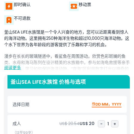
即时确认
移动票
不可退款
釜山SEA LIFE水族馆是一个令人兴奋的地方，您可以近距离看到惊人
的海洋动物。这里拥有250种海洋生物和超过10,000只海洋动物。这
个水下世界为各年龄段的游客提供了乐趣和学习的机会。
漫步在长长的玻璃隧道中，看鲨鱼在周围游动。欣赏色彩斑斓的鱼
类、水母和海马陈列在设计精美的水族箱中。参与如海龟救援等亲手
阅读更多
操作活动，学习如何保护海洋动物。“夜海”区利用数字灯光以神奇的
方式展示了深海的美丽。
釜山SEA LIFE水族馆 价格与选项
在釜山SEA LIFE水族馆，您还可以观看刺激的喂食表演。观看专业饲
养员为鲨鱼、活泼的企鹅和可爱的水獭宝宝喂食。了解这些动物在海
洋中的生活趣事。
选择日期
DD MM，YYYY
无论您热爱海洋，希望了解海洋生物，还是仅仅想要娱乐，这个水族
馆都是很棒的参观点。家庭、朋友和儿童都会喜欢探索这个水下世
界，留下难忘的回忆。
成人
US$ 20.54
US$ 20
-
1
+
（13至99岁）