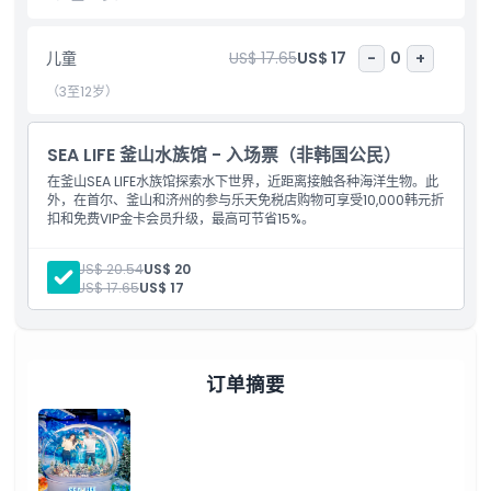
亮点
儿童
US$ 17.65
US$ 17
-
0
+
（3至12岁）
包含项
SEA LIFE 釜山水族馆 - 入场票（非韩国公民）
儿童成人政策
在釜山SEA LIFE水族馆探索水下世界，近距离接触各种海洋生物。此
外，在首尔、釜山和济州的参与乐天免税店购物可享受10,000韩元折
排除项
扣和免费VIP金卡会员升级，最高可节省15%。
成人:
US$ 20.54
US$ 20
营业时间
儿童:
US$ 17.65
US$ 17
需要了解的事项
订单摘要
位置
取消政策