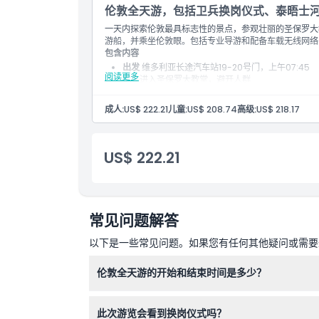
伦敦全天游，包括卫兵换岗仪式、泰晤士
取消政策
一天内探索伦敦最具标志性的景点，参观壮丽的圣保罗大
游船，并乘坐伦敦眼。包括专业导游和配备车载无线网络
包含内容
出发
维多利亚长途汽车站19-20号门，上午07:45
阅读更多
优先进入圣保罗大教堂，避开人群
途经伦敦著名地标，包括议会大厦和西敏寺
停靠白金汉宫外，观赏卫兵换岗仪式（视当日安排而
成人:
US$ 222.21
儿童:
US$ 208.74
高级:
US$ 218.17
自由午餐时间（不含餐食）
进入历史悠久的伦敦塔，参观皇家珠宝
乘坐私人包租船沿泰晤士河观光
乘坐伦敦眼，享受全景旋转
US$ 222.21
返回
伦敦眼附近，约下午04:30
常见问题解答
以下是一些常见问题。如果您有任何其他疑问或需要进
伦敦全天游的开始和结束时间是多少？
旅游从维多利亚长途汽车站出发，时间为上午7:45
此次游览会看到换岗仪式吗？