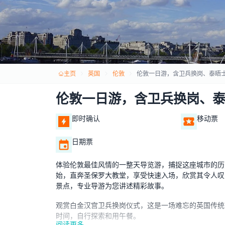
主页
英国
伦敦
伦敦一日游，含卫兵换岗、泰晤
伦敦一日游，含卫兵换岗、
即时确认
移动票
日期票
体验伦敦最佳风情的一整天导览游，捕捉这座城市的历
始，直奔圣保罗大教堂，享受快速入场，欣赏其令人叹
景点，专业导游为您讲述精彩故事。
观赏白金汉宫卫兵换岗仪式，这是一场难忘的英国传统
时间，自行探索和用午餐。
阅读更多