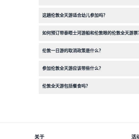
是的，行程包含观看换岗仪式，但这取决于天气和
这趟伦敦全天游适合幼儿参加吗？
年龄在2岁及以下的儿童可免费参加此次游览，是
如何预订带泰晤士河游船和伦敦眼的伦敦全天游票
您可以直接在本网站上方便地在线预订门票，确保
伦敦一日游的取消政策是什么？
取消必须在出行日期前至少48小时提出，但可能
参加伦敦全天游应该带些什么？
建议携带舒适的步行鞋、适合当天天气的衣物以及
伦敦全天游包括餐食吗？
餐食和饮料不包含在内，请自行安排当天的食物和
关于
活