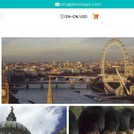
info@jtrholidays.com
ZH-CN
/
USD