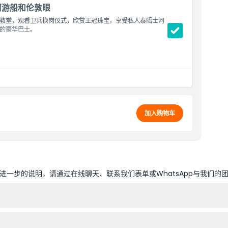
河游船和伦敦眼
教堂，观看卫兵换岗仪式，欣赏王冠珠宝，享受私人泰晤士河
的豪华巴士。
定）
加入购物车
一步的说明，请通过在线聊天、联系我们表单或WhatsApp与我们的
（7:30开始登车），在伦敦眼附近结束，时间约为下午4:30（时间可