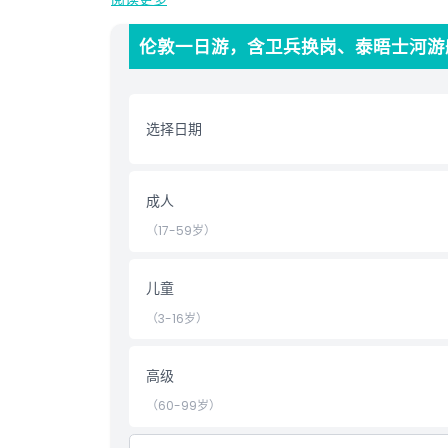
随后，回到过去走进伦敦塔，惊叹于王冠珠宝的荣耀。
观。最后，乘坐令人屏息的伦敦眼，俯瞰城市天际线的
伦敦一日游，含卫兵换岗、泰晤士河游
这趟全面的游览于下午四点半左右在伦敦眼结束，是探
选择日期
亮点
成人
包含项
（17-59岁）
儿童成人政策
儿童
排除项
（3-16岁）
需要了解的事项
高级
（60-99岁）
位置