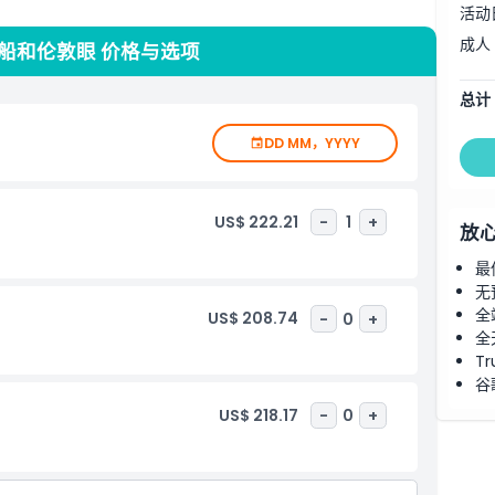
活动
接着享受轻松的私密泰晤士河游船，从水面欣赏迷人的城市景
成人
全景。
船和伦敦眼 价格与选项
索伦敦顶级景点的便捷且令人难忘的一日游方式。
总计
DD MM，YYYY
US$ 222.21
-
1
+
放
最
无
全
US$ 208.74
-
0
+
全
Tr
谷
US$ 218.17
-
0
+