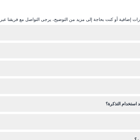
ات إضافية أو كنت بحاجة إلى مزيد من التوضيح، يرجى التواصل مع فريقنا عبر ال
تختار من 2 إلى 7 معالم سياح
حمول، لذا يمكنك عرض التذكرة بسهولة عند المعالم السياحية دون الحاجة إلى تذكر
اء.
د استخدام التذكرة؟
يف الشخصية مثل الطعام، المشروبات، البقشيش، وسائل النقل، والإضافات الا
، لذا من الأفضل التحقق من التوافر أثناء حجزك عبر الإنترنت على هذا الموقع ق
رر؟