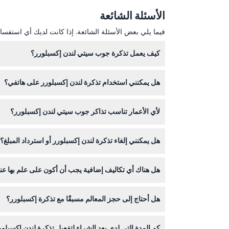
الأسئلة الشائعة
فيما يلي بعض الأسئلة الشائعة. إذا كانت لديك أي استفسار
كيف يعمل تذكرة جوب سيتي لندن إكسبلورر؟
هل يمكنني استخدام تذكرة لندن إكسبلورر على هاتفي؟
تناسبك.
نعم، التذكرة رقمية وتوفر دخولًا سهلاً عبر الهاتف الم
لأي الأعمار تناسب تذاكر جوب سيتي لندن إكسبلورر؟
تذاكر البالغين مخصصة للأعمار من 16 إلى 99 سنة، بينما تذاكر الأطفال مخصصة للأطفال من 5 إلى 15 سنة.
هل يمكنني إلغاء تذكرة لندن إكسبلورر أو استرداد المبلغ؟
لا، التذاكر غير قابلة للاسترداد ولا يمكن إلغاؤها بعد الشر
هل هناك أي تكاليف إضافية يجب أن أكون على علم بها عن
التذكرة تغطي رسوم الدخول إلى المعالم، ولكن المصار
هل أحتاج إلى حجز المعالم مسبقًا مع تذكرة إكسبلورر؟
بعض المعالم تتطلب حجزًا مسبقًا أو حجزًا لفتحة زمنية
كم المدة التي لدي بعد الشراء لتفعيل تذكرة لندن إكسبلو