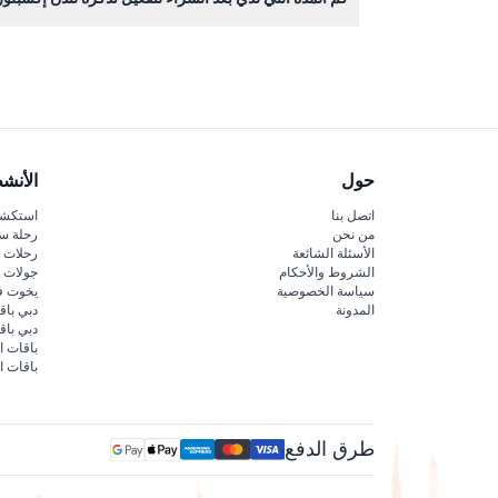
يمكنك تفعيل تذكرتك في أي وقت خلال 12 شهرًا من تاريخ الشراء بزيارة المعلم السياحي الأول.
حول
الأنش
اتصل بنا
استكشف
من نحن
رحلة س
الأسئلة الشائعة
رحلات ا
الشروط والأحكام
جولات ا
سياسة الخصوصية
يخوت ف
المدونة
دبي باق
دبي با
باقات ا
باقات ا
طرق الدفع