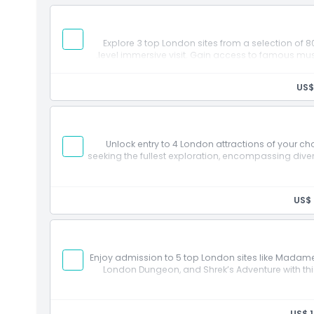
Explore 3 top London sites from a selection of 8
level immersive visit. Gain access to famous muse
US$
Unlock entry to 4 London attractions of your ch
seeking the fullest exploration, encompassing diver
US$ 
Enjoy admission to 5 top London sites like Madame
London Dungeon, and Shrek’s Adventure with this 
US$ 1