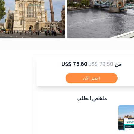
من
US$ 79.50
US$ 75.60
احجز الآن
ملخص الطلب