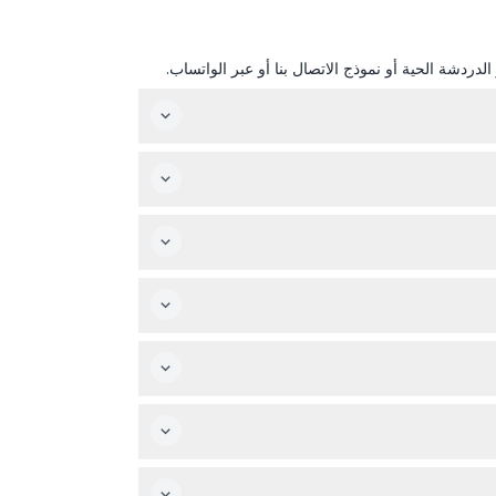
دردشة الحية أو نموذج الاتصال بنا أو عبر الواتساب.
ية من بين أكثر من 80 خيارًا، ومتى زرت معلمك السياحي الأول، تصبح التذكرة صالحة لمدة 30 يومًا متتاليًا، مما يتيح لك استكشاف الأماكن بالوتيرة التي
ة ورقية.
ختيارية في المعالم ليست مشمولة.
بل الوصول.