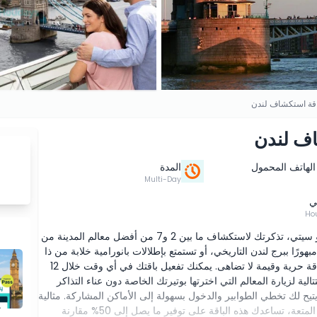
طاقة استكشاف لندن
اف لندن
الهاتف المحمول
المدة
Multi-Day
ي
اكتشف لندن وفقًا لشروطك مع باقة استكشاف لندن من جو سيتي، تذكرتك لاستكشاف ما بين 2 و7 من أفضل معالم المدينة من
سواء أكنت مبهورًا ببرج لندن التاريخي، أو تستمتع بإطلالات بانورامية خلابة من ذا
شارد، أو تبحر في رحلة نهر التايمز الأيقونية، تمنحك هذه الباقة حرية وقيمة لا تضاهى. يمكنك تفعيل باقتك في أي وقت خلال 12
خ الشراء ثم الاستمتاع بما يصل إلى 30 يومًا متتالية لزيارة المعالم التي اخترتها بوتيرتك الخاصة دون عناء التذاكر
ا يتيح لك تخطي الطوابير والدخول بسهولة إلى الأماكن المشاركة. مثالية
لعشاق التاريخ، والباحثين عن الثقافة، أو العائلات الباحثة عن المتعة، تساعدك هذه الباقة على توفير ما يصل إلى 50% مقارنة