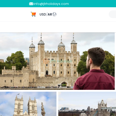
info@jtrholidays.com
USD
/
AR