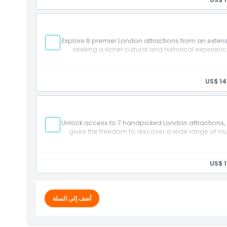
Explore 6 premier London attractions from an extensiv
seeking a richer cultural and historical experi
US$ 14
Unlock access to 7 handpicked London attractions, o
gives the freedom to discover a wide range of mu
US$ 1
أضف إلى السلة