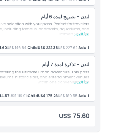
لندن - تصريح لمدة 6 أيام
e selection with your pass. Perfect for travelers
ence, including famous landmarks, aquariums, and
اقرأ المزيد
immersive tours.
1.60
US$ 146.84
Child:
US$ 222.38
US$ 227.62
Adult:
لندن - تذكرة لمدة 7 أيام
ffering the ultimate urban adventure. This pass
seums, historic sites, and entertainment venues
اقرأ المزيد
within one convenient ticket.
14.57
US$ 119.91
Child:
US$ 175.23
US$ 180.55
Adult:
US$ 75.60