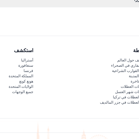
طة
استكشف
 حول العالم
أستراليا
فاري في الصحراء
سنغافورة
لقوارب الشراعية
فرنسا
لمدينة
المملكة المتحدة
اخرة
هونغ كونغ
ات العطلات
الولايات المتحدة
قات شهر العسل
جميع الوجهات
لعطلات في تركيا
لعطلات في جزر المالديف