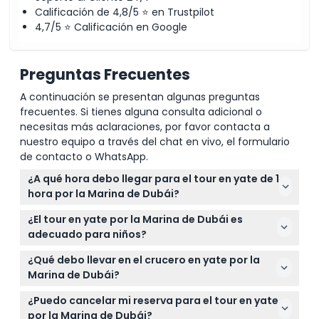
Calificación de 4,8/5 ⭐ en Trustpilot
4,7/5 ⭐ Calificación en Google
Preguntas Frecuentes
A continuación se presentan algunas preguntas
frecuentes. Si tienes alguna consulta adicional o
necesitas más aclaraciones, por favor contacta a
nuestro equipo a través del chat en vivo, el formulario
de contacto o WhatsApp.
¿A qué hora debo llegar para el tour en yate de 1
hora por la Marina de Dubái?
Por favor llegue al menos 15 a 20 minutos antes de
¿El tour en yate por la Marina de Dubái es
la hora de salida programada en el Club de Yates
adecuado para niños?
del Puerto de Dubái, cerca del Restaurante L'Amo
Sí, los niños de 2 a 12 años califican para tarifas
Bistro, frente a la Puerta 7-BA (sujeto a cambios —
¿Qué debo llevar en el crucero en yate por la
infantiles y deben ir acompañados por un adulto
por favor confirme al momento de la reserva).
Marina de Dubái?
que pague. Los niños menores de 2 años pueden
Lleve una confirmación de reserva válida y
unirse gratis pero deben estar sentados en el
¿Puedo cancelar mi reserva para el tour en yate
considere protector solar, gafas de sol y un
regazo de un adulto responsable.
por la Marina de Dubái?