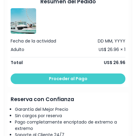
Resumen del Pedido
una experiencia segura
Asientos cómodos en la cubierta soleada y áreas
sombreadas
Oportunidades para fotografía y turismo
Ideal para parejas, familias o grupos pequeños que
buscan una escapada rápida de lujo
Fecha de la actividad
DD MM, YYYY
Adulto
US$ 26.96 × 1
Total
US$ 26.96
Proceder al Pago
Reserva con Confianza
Garantía del Mejor Precio
Sin cargos por reserva
Pago completamente encriptado de extremo a
extremo
Soporte al Cliente 24/7