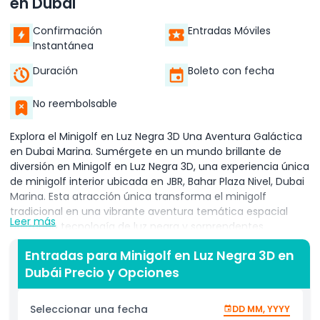
en Dubái
Confirmación
Entradas Móviles
Instantánea
Duración
Boleto con fecha
No reembolsable
Explora el Minigolf en Luz Negra 3D Una Aventura Galáctica
en Dubai Marina. Sumérgete en un mundo brillante de
diversión en Minigolf en Luz Negra 3D, una experiencia única
de minigolf interior ubicada en JBR, Bahar Plaza Nivel, Dubai
Marina. Esta atracción única transforma el minigolf
tradicional en una vibrante aventura temática espacial
Leer más
utilizando tecnología de luz negra y sorprendentes
imágenes 3D. Cada superficie, desde el suelo hasta el
Entradas para Minigolf en Luz Negra 3D en
techo, está pintada a mano por artistas 3D de renombre
Dubái Precio y Opciones
mundial, creando un ambiente deslumbrante lleno de
imágenes brillantes y coloridas que cobran vida a través de
gafas 3D. Perfecto para familias, adultos y amantes del
Seleccionar una fecha
DD MM, YYYY
deporte, esta actividad inmersiva ofrece una forma