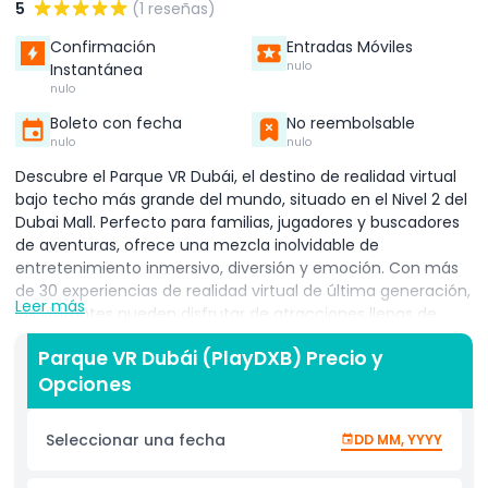
5
(1 reseñas)
Confirmación
Entradas Móviles
nulo
Instantánea
nulo
Boleto con fecha
No reembolsable
nulo
nulo
Descubre el Parque VR Dubái, el destino de realidad virtual
bajo techo más grande del mundo, situado en el Nivel 2 del
Dubai Mall. Perfecto para familias, jugadores y buscadores
de aventuras, ofrece una mezcla inolvidable de
entretenimiento inmersivo, diversión y emoción. Con más
de 30 experiencias de realidad virtual de última generación,
Leer más
los visitantes pueden disfrutar de atracciones llenas de
adrenalina, juegos interactivos multijugador y
Parque VR Dubái (PlayDXB) Precio y
rompecabezas desafiantes. Adéntrate en montañas rusas
Opciones
virtuales que desafían la gravedad, salas de escape que
ponen a prueba tu lógica y atracciones basadas en
habilidades diseñadas para desafiar tus sentidos. Distribuido
Seleccionar una fecha
DD MM, YYYY
en dos amplios niveles, Play DXB atiende todos los intereses,
desde aventuras llenas de acción hasta viajes educativos