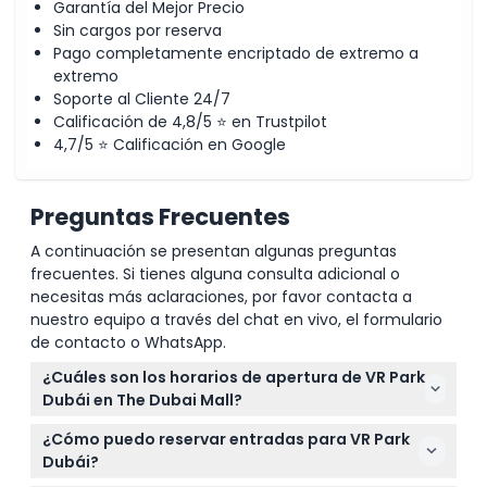
Garantía del Mejor Precio
Sin cargos por reserva
Pago completamente encriptado de extremo a
extremo
Soporte al Cliente 24/7
Calificación de 4,8/5 ⭐ en Trustpilot
4,7/5 ⭐ Calificación en Google
Preguntas Frecuentes
A continuación se presentan algunas preguntas
frecuentes. Si tienes alguna consulta adicional o
necesitas más aclaraciones, por favor contacta a
nuestro equipo a través del chat en vivo, el formulario
de contacto o WhatsApp.
¿Cuáles son los horarios de apertura de VR Park
Dubái en The Dubai Mall?
VR Park Dubái está abierto de domingo a miércoles
¿Cómo puedo reservar entradas para VR Park
de 10:00 AM a 11:00 PM, y de jueves a sábado de
Dubái?
10:00 AM a 1:00 AM (sujeto a cambios — por favor