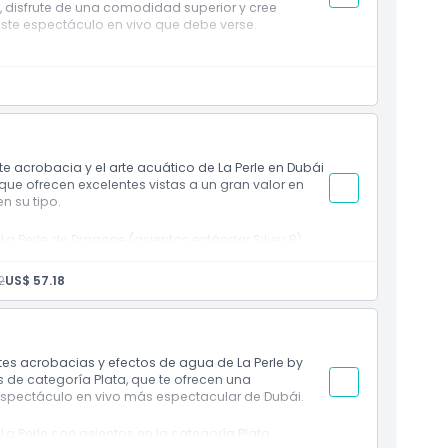
 disfrute de una comodidad superior y cree
este espectáculo en vivo que debe verse.
 más cerca del escenario
is con cada boleto de adulto
el espectáculo en vivo
didad y vistas familiares
 acrobacia y el arte acuático de La Perle en Dubái
 que ofrecen excelentes vistas a un gran valor en
n su tipo.
La Perle de Dragone (asientos estándar Silver B)
0 minutos con acrobacias, trucos aéreos y efectos
2
US$ 57.18
acuático construido especialmente con 2.5
gua
pirada en la cultura y creatividad de Dubái
tes acrobacias y efectos de agua de La Perle by
con buena vista de la acción
 de categoría Plata, que te ofrecen una
espectáculo en vivo más espectacular de Dubái.
serva, se asegurarán los mejores asientos
 categoría Silver B.
La Perle con asientos en la categoría Plata
 limitado y sujeta a disponibilidad.