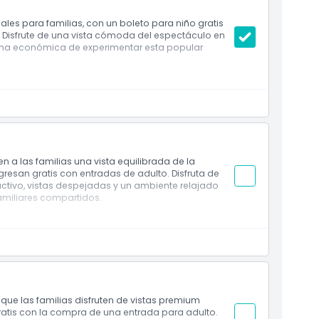
eales para familias, con un boleto para niño gratis
Disfrute de una vista cómoda del espectáculo en
orma económica de experimentar esta popular
a B
uito por adulto pagado
en vivo y atracción
iar
n a las familias una vista equilibrada de la
gresan gratis con entradas de adulto. Disfruta de
activo, vistas despejadas y un ambiente relajado
miliares compartidos.
 con vistas equilibradas
ito por adulto
ón en vivo inmersiva
ños
que las familias disfruten de vistas premium
gratis con la compra de una entrada para adulto.