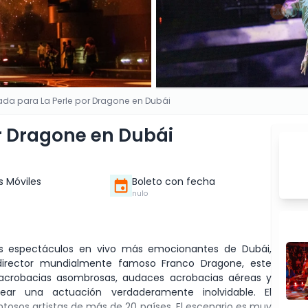
ada para La Perle por Dragone en Dubái
r Dragone en Dubái
s Móviles
Boleto con fecha
nulo
os espectáculos en vivo más emocionantes de Dubái,
 director mundialmente famoso Franco Dragone, este
acrobacias asombrosas, audaces acrobacias aéreas y
rear una actuación verdaderamente inolvidable. El
osos artistas de más de 20 países. El escenario es muy