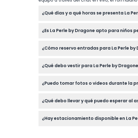
equipo a través del chat en vivo, el formular
¿Qué días y a qué horas se presenta La Pe
La Perle realiza funciones de martes a sába
¿Es La Perle by Dragone apto para niños 
lunes (sujeto a cambios — por favor confir
No se permite la entrada a niños menores de
¿Cómo reservo entradas para La Perle by
adecuado para invitados con requisitos de 
Puede reservar fácilmente sus entradas par
¿Qué debo vestir para La Perle by Dragon
no pueden cambiarse ni transferirse, así q
El código de vestimenta es casual elegante—
¿Puedo tomar fotos o videos durante la pr
mujeres pueden elegir monos a medida, taco
Se permite la fotografía con flash durante 
¿Qué debo llevar y qué puedo esperar al as
presentación.
Lleve su entrada (impresa o digital) y una 
¿Hay estacionamiento disponible en La Pe
acrobacias aéreas, efectos avanzados de es
teatral.
Sí, hay estacionamiento pagado conveniente 
comodidad.