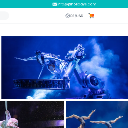
info@jtrholidays.com
ES
/
USD