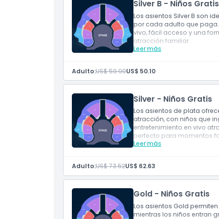
Silver B - Niños Gratis
Los asientos Silver B son id
por cada adulto que paga. 
No Adecuado Para
vivo, fácil acceso y una f
atracción familiar.
Leer más
Incluye
Cosas a Saber
Asientos categoría Plat
Un boleto infantil grat
Adulto:
US$ 59.90
US$ 50.10
Acceso al espectáculo 
Ubicación
Opción de asiento famil
Silver - Niños Gratis
Cómo Canjear
Los asientos de plata ofrece
atracción, con niños que in
entretenimiento en vivo atr
perfecto para momentos fa
Código de Vestimenta
Leer más
Incluye
Asientos estándar Plata
Un boleto infantil gratu
Términos y Condiciones
Adulto:
US$ 73.52
US$ 62.63
Entrada a la presentaci
Ideal para familias y ni
Gold - Niños Gratis
Política de Cancelación
Los asientos Gold permiten 
mientras los niños entran 