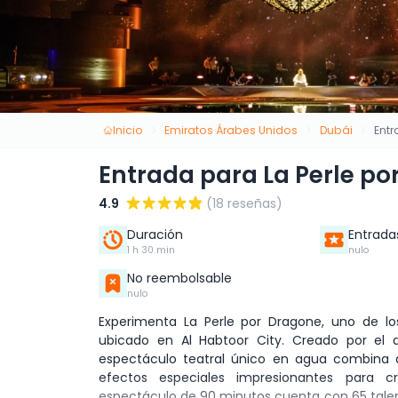
Inicio
Emiratos Árabes Unidos
Dubái
Entr
Entrada para La Perle po
4.9
(18 reseñas)
Duración
Entrada
1 h 30 min
nulo
No reembolsable
nulo
Experimenta La Perle por Dragone, uno de l
ubicado en Al Habtoor City. Creado por el
espectáculo teatral único en agua combina 
efectos especiales impresionantes para c
espectáculo de 90 minutos cuenta con 65 talent