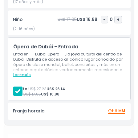
que usualmente están fuera del alcance del público y
(17 años y más)
aprenderás sobre el papel de la ópera en la conformación
de la escena artística y cultural de Dubái. No pierdas la
Niño
US$ 17.05
US$ 16.88
-
0
+
oportunidad de descubrir los secretos de esta joya cultural
moderna. Regístrate en la experiencia Dubai Opera Insider
(2-16 años)
hoy y da el primer paso hacia un mundo de inspiración,
historia y entretenimiento de clase mundial.
Ópera de Dubái - Entrada
Entra en __Dubai Opera__, la joya cultural del centro de
Dubái. Disfruta de acceso al icónico lugar conocido por
Aspectos Destacados
ópera de clase mundial, ballet, conciertos y más en un
entorno arquitectónico verdaderamente impresionante.
Leer más
Incluye
Inclusiones
Pase general para el Gran Tour de __Dubai Opera__.
Adulto:
US$ 27.23
US$ 26.14
Niño:
US$ 17.05
US$ 16.88
Política para Niños y Adultos
Franja horaria
HH:MM
Exclusiones
Cosas a Saber