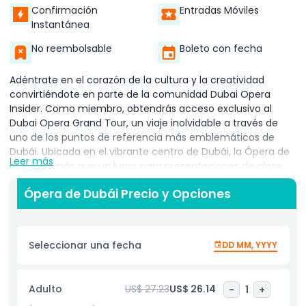
Confirmación
Entradas Móviles
Instantánea
No reembolsable
Boleto con fecha
Adéntrate en el corazón de la cultura y la creatividad
convirtiéndote en parte de la comunidad Dubai Opera
Insider. Como miembro, obtendrás acceso exclusivo al
Dubai Opera Grand Tour, un viaje inolvidable a través de
uno de los puntos de referencia más emblemáticos de
Dubái. Ubicada en el vibrante centro de Dubái, la Ópera de
Leer más
Dubái es más que un lugar para presentaciones de clase
mundial, es una verdadera obra maestra arquitectónica y
Ópera de Dubái Precio y Opciones
cultural. El Gran Tour te lleva entre bastidores, revelando
historias fascinantes, detalles ocultos y la rica herencia que
da forma a este extraordinario espacio. Desde su diseño
único en forma de dhow hasta la avanzada tecnología
Seleccionar una fecha
DD MM, YYYY
detrás de su escenario, cada rincón de la Ópera de Dubái
tiene una historia que contar. Esta experiencia guiada es
perfecta para amantes del arte, entusiastas de la
Adulto
US$ 27.23
US$ 26.14
-
1
+
arquitectura y visitantes curiosos por igual. Explorarás áreas