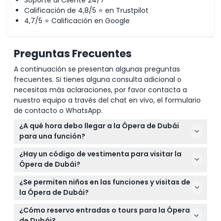
Calificación de 4,8/5 ⭐ en Trustpilot
4,7/5 ⭐ Calificación en Google
Preguntas Frecuentes
A continuación se presentan algunas preguntas
frecuentes. Si tienes alguna consulta adicional o
necesitas más aclaraciones, por favor contacta a
nuestro equipo a través del chat en vivo, el formulario
de contacto o WhatsApp.
¿A qué hora debo llegar a la Ópera de Dubái
para una función?
El edificio abre dos horas antes del espectáculo, y
¿Hay un código de vestimenta para visitar la
las puertas del auditorio principal suelen abrir
Ópera de Dubái?
aproximadamente 30 minutos antes de que
Sí, la Ópera de Dubái anima a los invitados a
comience la función. Planifique llegar temprano
¿Se permiten niños en las funciones y visitas de
vestirse elegantemente y evitar atuendos muy
para disfrutar de la experiencia completa (sujeto a
la Ópera de Dubái?
informales como pantalones cortos o sandalias,
cambios — por favor confirme al momento de la
Se reciben niños de 2 a 16 años, pero deben estar
garantizando un ambiente elegante para todos los
¿Cómo reservo entradas o tours para la Ópera
reserva).
acompañados por un adulto, y se requieren boletos
asistentes.
de Dubái?