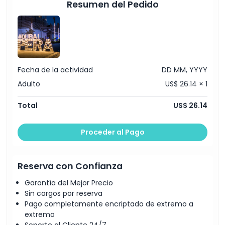
Resumen del Pedido
Ubicación
Cómo Canjear
Fecha de la actividad
DD MM, YYYY
Código de Vestimenta
Adulto
US$ 26.14 × 1
Política de Cancelación
Total
US$ 26.14
Proceder al Pago
Reserva con Confianza
Garantía del Mejor Precio
Sin cargos por reserva
Pago completamente encriptado de extremo a
extremo
Soporte al Cliente 24/7