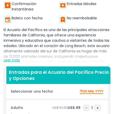
Confirmación
Entradas Móviles
Instantánea
Boleto con fecha
No reembolsable
El Acuario del Pacífico es una de las principales atracciones
familiares de California, que ofrece una experiencia
inmersiva y educativa que cautiva a visitantes de todas las
edades. Ubicado en el corazón de Long Beach, este acuario
altamente valorado del sur de California es hogar de más
de 12,000 animales marinos, incluyendo majestuosos
Leer más
tiburones, juguetonas nutrias marinas, vibrantes arrecifes
de coral y peces exóticos de todo el mundo. Cuando
Entradas para el Acuario del Pacífico Precio
compras tus entradas para el Acuario del Pacífico, accedes
y Opciones
a una amplia variedad de exhibiciones de clase mundial
que representan los ecosistemas marinos del Pacífico
Tropical, el Pacífico Norte y el sur de California/Baja. No te
Seleccionar una fecha
DD MM, YYYY
pierdas las piscinas táctiles interactivas, donde los
visitantes pueden interactuar con estrellas de mar, rayas y
otras criaturas marinas dóciles, perfectas para niños y
Adulto
US$ 51.20
US$ 49
-
1
+
adultos curiosos por igual. Reservar tus entradas para el