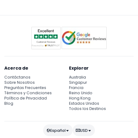
y rayas, además disfrute del Teatro Visiones del
Pacífico e instalaciones de arte interactivas para
un día completo de diversión familiar.
Acerca de
Explorar
Contáctanos
Australia
Sobre Nosotros
Singapur
Preguntas Frecuentes
Francia
Términos y Condiciones
Reino Unido
Política de Privacidad
Hong Kong
Blog
Estados Unidos
Todos los Destinos
Español
USD