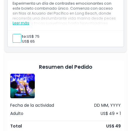
Política para Niños y Adultos
espectáculo del Teatro Pacific Visions
Experimenta un día de contrastes emocionantes con
este boleto combinado único. Comienza con acceso
sin filas al Acuario del Pacífico en Long Beach, donde
recorrerás una deslumbrante vida marina desde peces
Exclusiones
Leer más
coloridos y focas juguetonas hasta hipnotizadores
tiburones. Luego, sumérgete en la atmósfera inquietante
del Museo Medieval de la Tortura, y eleva la aventura
Horario de Apertura
Adulto:
US$ 75
con una experiencia escalofriante de caza de
Niño:
US$ 65
fantasmas entre artefactos históricos. Es una mezcla
perfecta de maravilla oceánica y misterio medieval
Cosas a Saber
escalofriante.
Resumen del Pedido
Ubicación
Cómo Llegar
Cómo Canjear
Fecha de la actividad
DD MM, YYYY
Adulto
US$ 49 × 1
Política de Cancelación
Total
US$ 49