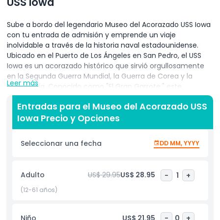
USS Iowa
Sube a bordo del legendario Museo del Acorazado USS Iowa
con tu entrada de admisión y emprende un viaje
inolvidable a través de la historia naval estadounidense.
Ubicado en el Puerto de Los Ángeles en San Pedro, el USS
Iowa es un acorazado histórico que sirvió orgullosamente
en la Segunda Guerra Mundial, la Guerra de Corea y la
Leer más
Guerra Fría. Conocido como "El Gran Garrote," este
emblemático buque estuvo activo durante más de 64
Entradas para el Museo del Acorazado USS
años y en una ocasión recibió al presidente Franklin D.
Iowa Precio y Opciones
Roosevelt durante operaciones bélicas. Tu entrada al
Museo del USS Iowa te otorga acceso a una de las
atracciones militares más inmersivas y educativas en Los
Seleccionar una fecha
DD MM, YYYY
Ángeles. Explora el funcionamiento interno de este
poderoso barco en un recorrido autoguiado. Camina por las
mismas cubiertas que los antiguos marineros, visita las
Adulto
US$ 29.95
US$ 28.95
-
1
+
imponentes torretas con cañones de 16 pulgadas, navega
por el puente del capitán y descubre los camarotes de la
(12-61 años)
tripulación y las salas de máquinas. El museo ofrece
exhibiciones interactivas, compartimentos restaurados y
Niño
US$ 21.95
-
0
+