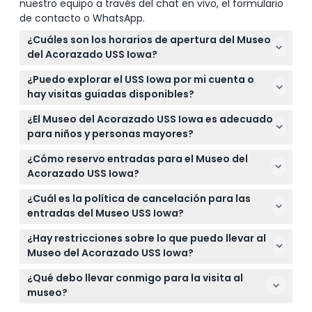
nuestro equipo a través del chat en vivo, el formulario
de contacto o WhatsApp.
¿Cuáles son los horarios de apertura del Museo
del Acorazado USS Iowa?
El museo está abierto todos los días de 10:00 a.m. a
¿Puedo explorar el USS Iowa por mi cuenta o
5:00 p.m., con la última entrada a las 4:00 p.m. Está
hay visitas guiadas disponibles?
cerrado el día de Navidad. (sujeto a cambios — por
Puede disfrutar de una visita autoguiada al USS
favor confirme al momento de la reserva)
¿El Museo del Acorazado USS Iowa es adecuado
Iowa utilizando una aplicación gratuita de recorrido
para niños y personas mayores?
que incluye realidad aumentada, videos y una
Sí, el museo da la bienvenida a visitantes de todas
búsqueda del tesoro para niños, haciendo la
¿Cómo reservo entradas para el Museo del
las edades, incluyendo niños, jóvenes, adultos y
experiencia divertida e interactiva.
Acorazado USS Iowa?
personas mayores. Los niños de 0 a 2 años entran
Puede reservar sus entradas en línea directamente
gratis.
¿Cuál es la política de cancelación para las
a través de este sitio web para una transacción
entradas del Museo USS Iowa?
conveniente y segura.
Las entradas no son reembolsables y no se pueden
¿Hay restricciones sobre lo que puedo llevar al
cancelar, así que por favor asegúrese de la fecha y
Museo del Acorazado USS Iowa?
hora al reservar.
No se permiten alimentos ni bebidas del exterior
¿Qué debo llevar conmigo para la visita al
dentro del museo, y las mascotas están prohibidas
museo?
excepto los animales de servicio.
Lleve un dispositivo completamente cargado para