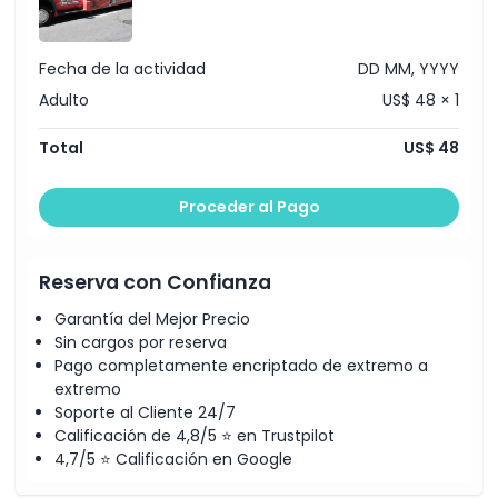
omitidas debido a capacidad o condiciones
climáticas
Exclusiones
[Regreso] en
Hard Rock Café
Fecha de la actividad
DD MM, YYYY
Cosas a Saber
Adulto
US$ 48 × 1
Total
US$ 48
Ubicación
Proceder al Pago
Cómo Canjear
Reserva con Confianza
Política de Cancelación
Garantía del Mejor Precio
Sin cargos por reserva
Pago completamente encriptado de extremo a
extremo
Soporte al Cliente 24/7
Calificación de 4,8/5 ⭐ en Trustpilot
4,7/5 ⭐ Calificación en Google