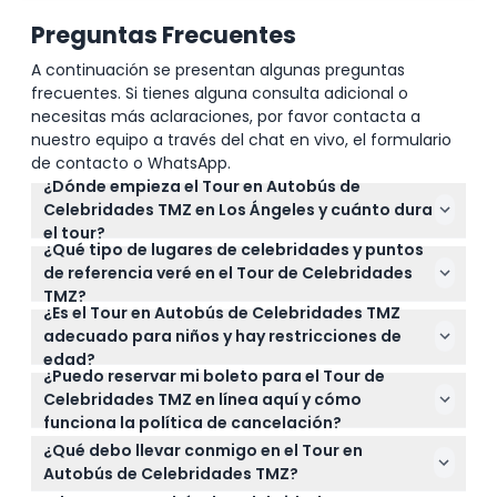
Preguntas Frecuentes
A continuación se presentan algunas preguntas
frecuentes. Si tienes alguna consulta adicional o
necesitas más aclaraciones, por favor contacta a
nuestro equipo a través del chat en vivo, el formulario
de contacto o WhatsApp.
¿Dónde empieza el Tour en Autobús de
Celebridades TMZ en Los Ángeles y cuánto dura
el tour?
¿Qué tipo de lugares de celebridades y puntos
El tour sale del Hard Rock Café en 6801 Bulevar
de referencia veré en el Tour de Celebridades
Hollywood y dura aproximadamente 2 horas,
TMZ?
cubriendo Hollywood, West Hollywood y Beverly Hills.
¿Es el Tour en Autobús de Celebridades TMZ
Pasarás por lugares famosos como la Calle de la
Es un tour de ida y vuelta con comentario en vivo a
adecuado para niños y hay restricciones de
Fama de Hollywood, el Teatro Chino TCL, Sunset
bordo (sujeto a cambios — por favor confirme al
edad?
Strip, el Chateau Marmont y Beverly Hills – todos
momento de la reserva).
¿Puedo reservar mi boleto para el Tour de
Los niños de 0 a 2 años pueden unirse gratis, pero
puntos icónicos presentados en los informes de
Celebridades TMZ en línea aquí y cómo
los niños de 0 a 15 deben estar acompañados por
TMZ durante la última década.
funciona la política de cancelación?
un adulto que pague. Cualquiera de 13 años en
Sí, puedes reservar tus boletos fácilmente en línea
adelante paga la tarifa de adulto.
¿Qué debo llevar conmigo en el Tour en
en este sitio web. Si cancelas al menos 48 horas
Autobús de Celebridades TMZ?
antes de que comience el tour, recibirás un