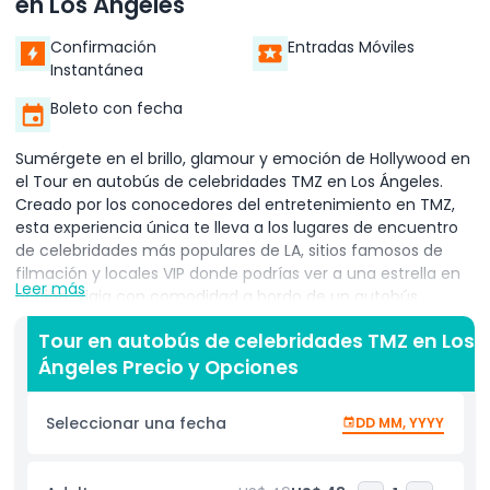
en Los Ángeles
Confirmación
Entradas Móviles
Instantánea
Boleto con fecha
Sumérgete en el brillo, glamour y emoción de Hollywood en
el Tour en autobús de celebridades TMZ en Los Ángeles.
Creado por los conocedores del entretenimiento en TMZ,
esta experiencia única te lleva a los lugares de encuentro
de celebridades más populares de LA, sitios famosos de
filmación y locales VIP donde podrías ver a una estrella en
Leer más
acción. Viaja con comodidad a bordo de un autobús
elegante al aire libre o con aire acondicionado mientras los
Tour en autobús de celebridades TMZ en Los
guías expertos de TMZ comparten noticias de celebridades
Ángeles Precio y Opciones
de última hora, jugosos chismes de Hollywood y relatos
detrás de cámaras que no escucharás en ningún otro
lugar. Recorre barrios icónicos como Beverly Hills, West
Seleccionar una fecha
DD MM, YYYY
Hollywood y Sunset Strip, conocidos por su alta
gastronomía, vibrante vida nocturna y legendarios locales
de entretenimiento. En la ruta, observa locaciones de