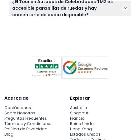
¿El Tour en Autobús de Celebridades TMZ es
Lleva zapatos cómodos, una cámara o teléfono
reembolso menos cualquier cargo por
accesible para sillas de ruedas y hay
para fotos y gafas de sol. Como el tour no hace
transferencia.
comentario de audio disponible?
paradas en atracciones, no necesitarás llevar
Sí, el tour es accesible para sillas de ruedas y hay
boletos de entrada ni bocadillos extra a menos que
comentario de audio disponible en inglés, chino y
los quieras.
español para mejorar tu experiencia.
Acerca de
Explorar
Contáctanos
Australia
Sobre Nosotros
Singapur
Preguntas Frecuentes
Francia
Términos y Condiciones
Reino Unido
Política de Privacidad
Hong Kong
Blog
Estados Unidos
Todos los Destinos