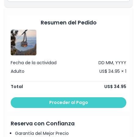
Política para Niños y Adultos
Resumen del Pedido
Horario de Apertura
Cosas a Saber
Ubicación
Fecha de la actividad
DD MM, YYYY
Adulto
US$ 34.95 × 1
Cómo Canjear
Total
US$ 34.95
Política de Cancelación
Proceder al Pago
Reserva con Confianza
Garantía del Mejor Precio