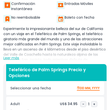
Confirmación
Entradas Móviles
Instantánea
No reembolsable
Boleto con fecha
Experimente la impresionante belleza del sur de California
con un viaje en el Teleférico de Palm Springs, el teleférico
giratorio más grande del mundo y una de las atracciones
mejor calificadas en Palm Springs. Este viaje inolvidable lo
lleva en un ascenso de 4 kilómetros desde el piso desértico
del Valle de Coachella hasta la naturaleza alpina de las
Leer más
Montañas San Jacinto, todo mientras disfruta de
impresionantes vistas de 360 grados desde un teleférico
Teleférico de Palm Springs Precio y
giratorio. Al subir casi 1,800 metros de elevación,
Opciones
presenciará un cambio dramático en el clima y el paisaje,
desde áridos desiertos hasta frondosos bosques de pinos y
aire fresco de montaña. En la cima, adéntrese en la belleza
Seleccionar una fecha
DD MM, YYYY
prístina del Parque Estatal Monte San Jacinto, un paraíso
para los entusiastas al aire libre. El parque ofrece más de 80
kilómetros de senderos para caminatas que van desde
Adult
US$ 34.95
-
1
+
paseos naturales fáciles hasta excursiones desafiantes,