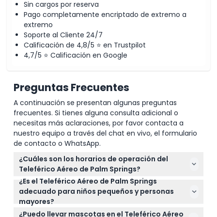
Sin cargos por reserva
Pago completamente encriptado de extremo a
extremo
Soporte al Cliente 24/7
Calificación de 4,8/5 ⭐ en Trustpilot
4,7/5 ⭐ Calificación en Google
Preguntas Frecuentes
A continuación se presentan algunas preguntas
frecuentes. Si tienes alguna consulta adicional o
necesitas más aclaraciones, por favor contacta a
nuestro equipo a través del chat en vivo, el formulario
de contacto o WhatsApp.
¿Cuáles son los horarios de operación del
Teleférico Aéreo de Palm Springs?
¿Es el Teleférico Aéreo de Palm Springs
El teleférico opera diariamente con el primer viaje
adecuado para niños pequeños y personas
de subida a las 10:00 a.m. de lunes a viernes y a las
mayores?
8:00 a.m. los fines de semana y días festivos. El
Sí, los niños menores de 3 años viajan gratis con un
último viaje de subida es a las 8:00 p.m. y el último
¿Puedo llevar mascotas en el Teleférico Aéreo