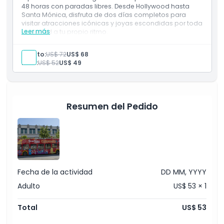
48 horas con paradas libres. Desde Hollywood hasta
Política de Cancelación
Santa Mónica, disfruta de dos días completos para
visitar atracciones icónicas y joyas escondidas por toda
Leer más
la ciudad a tu propio ritmo.
Incluye
Disfruta de dos días completos de turismo por
Adulto:
US$ 72
US$ 68
Hollywood y Los Ángeles.
Niño:
US$ 52
US$ 49
Sube y baja en las principales atracciones con un
pase de tour en autobús de 48 horas.
Resumen del Pedido
Fecha de la actividad
DD MM, YYYY
Adulto
US$ 53 × 1
Total
US$ 53