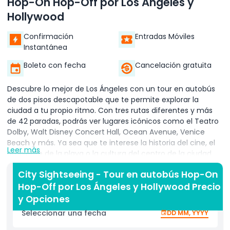
Hop-On Hop-Off por Los Ángeles y
Hollywood
Confirmación
Entradas Móviles
Instantánea
Boleto con fecha
Cancelación gratuita
Descubre lo mejor de Los Ángeles con un tour en autobús
de dos pisos descapotable que te permite explorar la
ciudad a tu propio ritmo. Con tres rutas diferentes y más
de 42 paradas, podrás ver lugares icónicos como el Teatro
Dolby, Walt Disney Concert Hall, Ocean Avenue, Venice
Beach y más. Ya sea que te interese la historia del cine, el
Leer más
ambiente de la playa o la cultura del centro de la ciudad,
este tour tiene algo para todos. Puedes subir y bajar del
City Sightseeing - Tour en autobús Hop-On
autobús tantas veces como desees para explorar cada
Hop-Off por Los Ángeles y Hollywood Precio
área a tu manera. Durante el recorrido, disfruta de
entretenidos comentarios pregrabados disponibles en
y Opciones
varios idiomas, que comparten datos curiosos e historias
Seleccionar una fecha
DD MM, YYYY
sobre los lugares famosos de Los Ángeles. Además, tu
boleto incluye un folleto de recompensas gratuito lleno de