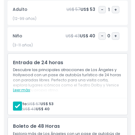
descuentos y ofertas especiales en atracciones,
Adulto
US$ 57
US$ 53
-
1
+
restaurantes y tiendas populares en toda la ciudad. Es la
manera perfecta de ver Los Ángeles sin la molestia de
(12-99 años)
conducir o navegar por el tráfico, ideal para visitantes
primerizos y cualquiera que desee una experiencia turística
Niño
US$ 43
US$ 40
-
0
+
divertida y flexible.
(3-11 años)
Aspectos Destacados
Entrada de 24 horas
Descubre las principales atracciones de Los Ángeles y
Inclusiones
Hollywood con un pase de autobús turístico de 24 horas
con paradas libres. Perfecto para una visita corta,
explora lugares icónicos como el Teatro Dolby y Venice
Leer más
Beach a tu propio ritmo.
Política para Niños y Adultos
Inclusiones
Explora los principales monumentos de Los Ángeles
Adulto:
US$ 57
US$ 53
y Hollywood con un pase de autobús turístico de 24
Cosas a Saber
Niño:
US$ 43
US$ 40
horas con paradas libres.
Turismo flexible con múltiples rutas y paradas por
toda la ciudad.
Boleto de 48 Horas
Ubicación
Explora más de Los Ángeles con un pase de autobús de