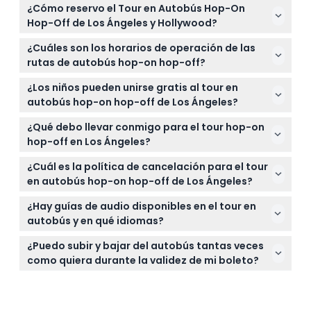
¿Cómo reservo el Tour en Autobús Hop-On
Hop-Off de Los Ángeles y Hollywood?
Puede reservar fácilmente su boleto para el tour en
¿Cuáles son los horarios de operación de las
autobús hop-on hop-off en línea aquí mismo en
rutas de autobús hop-on hop-off?
este sitio web, seleccionando su pase preferido de
La Ruta Roja de Hollywood comienza a las 10:00 AM
24 o 48 horas y comprobando la disponibilidad al
¿Los niños pueden unirse gratis al tour en
con el último recorrido completo a las 4:30 PM, la
instante.
autobús hop-on hop-off de Los Ángeles?
Ruta Amarilla de Santa Mónica opera de 9:30 AM a
Sí, los niños de dos años o menos pueden unirse al
4:13 PM, y la Ruta Púrpura del Centro corre de 10:00
¿Qué debo llevar conmigo para el tour hop-on
tour de forma gratuita, convirtiéndolo en una
AM a 3:00 PM (sujeto a cambios — por favor
hop-off en Los Ángeles?
opción de turismo familiar.
confirme al momento de la reserva).
Lleve zapatos cómodos para caminar, protección
¿Cuál es la política de cancelación para el tour
solar como sombrero o protector solar, una
en autobús hop-on hop-off de Los Ángeles?
cámara para fotos y su boleto impreso o
Las cancelaciones hechas al menos 48 horas antes
electrónico para abordar el autobús sin problemas.
¿Hay guías de audio disponibles en el tour en
de la fecha de viaje pueden incurrir en cargos de
autobús y en qué idiomas?
transferencia, mientras que cualquier cancelación
Sí, el tour incluye una guía de audio multilingüe
después de ese periodo no es reembolsable.
¿Puedo subir y bajar del autobús tantas veces
disponible en inglés, francés, alemán, italiano,
como quiera durante la validez de mi boleto?
japonés, coreano, mandarín, portugués y español
¡Absolutamente! Su boleto de 24 o 48 horas le
para mejorar su experiencia turística.
permite explorar a su propio ritmo, subiendo y
bajando en cualquiera de las paradas designadas a