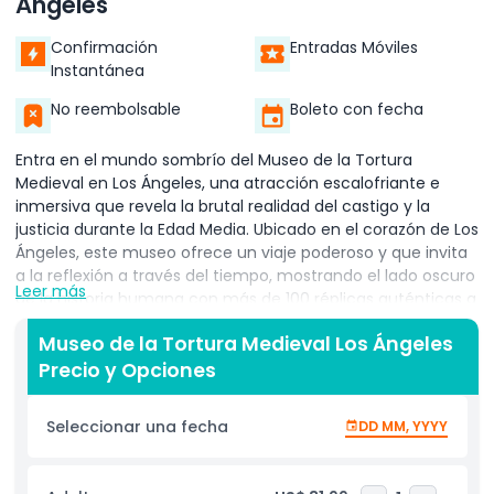
Ángeles
Confirmación
Entradas Móviles
Instantánea
No reembolsable
Boleto con fecha
Entra en el mundo sombrío del Museo de la Tortura
Medieval en Los Ángeles, una atracción escalofriante e
inmersiva que revela la brutal realidad del castigo y la
justicia durante la Edad Media. Ubicado en el corazón de Los
Ángeles, este museo ofrece un viaje poderoso y que invita
a la reflexión a través del tiempo, mostrando el lado oscuro
Leer más
de la historia humana con más de 100 réplicas auténticas a
tamaño real de dispositivos e instrumentos medievales de
Museo de la Tortura Medieval Los Ángeles
tortura. Es una experiencia única que da vida a la historia
Precio y Opciones
de una manera cruda, emocional e inolvidable. Mientras
exploras el Museo de la Tortura Medieval, cada exhibición
está meticulosamente diseñada para mostrar cómo se
Seleccionar una fecha
DD MM, YYYY
utilizaba la tortura para infundir miedo, mantener el control
y extraer confesiones. Los visitantes pueden interactuar
con exhibiciones detalladas que revelan el tormento