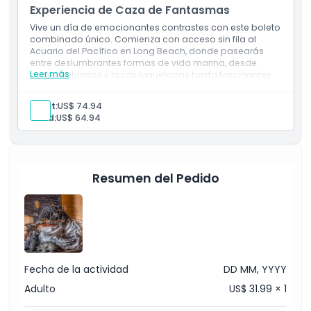
escalofriante en el corazón de Los Ángeles.
Experiencia de Caza de Fantasmas
Vive un día de emocionantes contrastes con este boleto
combinado único. Comienza con acceso sin fila al
Aspectos Destacados
Acuario del Pacífico en Long Beach, donde pasearás
entre deslumbrantes formas de vida marina, desde
Leer más
peces coloridos y focas juguetonas hasta fascinantes
tiburones. Luego, sumérgete en la atmósfera
Inclusiones
escalofriante del Museo Medieval de la Tortura y eleva la
Adult:
US$ 74.94
aventura con una experiencia estremecedora de caza
Child:
US$ 64.94
de fantasmas entre artefactos históricos. Es una
Política para Niños y Adultos
combinación perfecta de maravilla oceánica y misterio
medieval escalofriante.
Horario de Apertura
Resumen del Pedido
Cosas a Saber
Ubicación
Fecha de la actividad
DD MM, YYYY
Política de Cancelación
Adulto
US$ 31.99 × 1