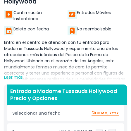
Hollywood
Confirmación
Entradas Móviles
Instantánea
Boleto con fecha
No reembolsable
Entra en el centro de atención con tu entrada para
Madame Tussauds Hollywood y experimenta una de las
atracciones más icónicas del Paseo de la Fama de
Hollywood. Ubicado en el corazón de Los Ángeles, este
mundialmente famoso museo de cera te permite
acercarte y tener una experiencia personal con figuras de
Leer más
cera increíblemente realistas de tus celebridades favoritas
de Hollywood, estrellas de cine, leyendas de la música y
Entrada a Madame Tussauds Hollywood
superhéroes. Captura selfies inolvidables con estrellas
Precio y Opciones
como Marilyn Monroe, Brad Pitt, Taylor Swift, Spider Man y
más en zonas temáticas altamente detalladas. Ya seas un
fanático del cine, un amante de la música o un entusiasta
Seleccionar una fecha
DD MM, YYYY
de la cultura pop, Madame Tussauds Los Ángeles ofrece
algo para todos. No te pierdas la Experiencia 4D de los
Superhéroes de Marvel, donde imágenes y efectos