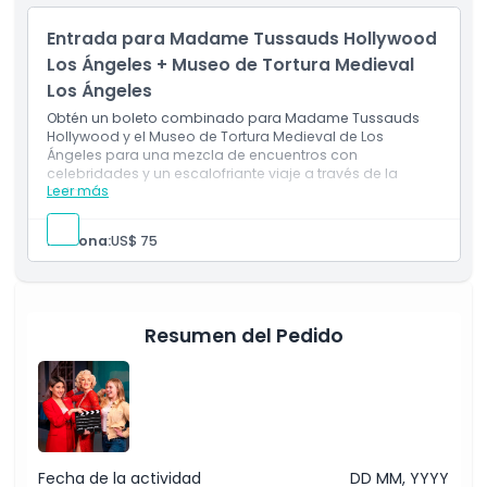
emoción y magia de Hollywood le espera!
Inclusiones
Exclusiones
Entrada para Madame Tussauds Hollywood
1 entrada(s) para Madame Tussauds Hollywood
Entrada para: juego Robot Riot 7D
Los Ángeles + Museo de Tortura Medieval
Los Ángeles
Horario de Apertura
Obtén un boleto combinado para Madame Tussauds
Hollywood y el Museo de Tortura Medieval de Los
Ángeles para una mezcla de encuentros con
Cosas a Saber
celebridades y un escalofriante viaje a través de la
Leer más
historia.
Ubicación
Persona:
US$ 75
Cómo Llegar
Resumen del Pedido
Cómo Canjear
Política de Cancelación
Fecha de la actividad
DD MM, YYYY