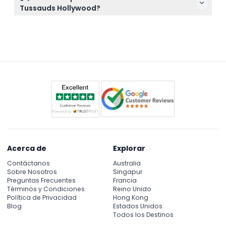
garantizando una visita cómoda para huéspedes
Tussauds Hollywood?
con necesidades de movilidad.
Espere una experiencia inmersiva con más de 130
figuras de cera realistas de celebridades,
oportunidades interactivas para fotos y áreas
temáticas divertidas que celebran el cine, la
música y los íconos de la cultura pop.
Acerca de
Explorar
Contáctanos
Australia
Sobre Nosotros
Singapur
Preguntas Frecuentes
Francia
Términos y Condiciones
Reino Unido
Política de Privacidad
Hong Kong
Blog
Estados Unidos
Todos los Destinos