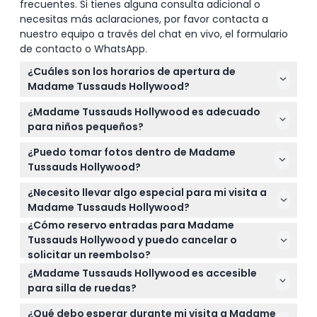
frecuentes. Si tienes alguna consulta adicional o
necesitas más aclaraciones, por favor contacta a
nuestro equipo a través del chat en vivo, el formulario
de contacto o WhatsApp.
¿Cuáles son los horarios de apertura de
Madame Tussauds Hollywood?
Madame Tussauds Hollywood está abierto de lunes
¿Madame Tussauds Hollywood es adecuado
a jueves de 11:00 a.m. a 6:00 p.m., y de viernes a
para niños pequeños?
domingo de 10:00 a.m. a 8:00 p.m., con la última
Sí, Madame Tussauds Hollywood es familiar y los
entrada 30 minutos antes del cierre (sujeto a
¿Puedo tomar fotos dentro de Madame
niños de 0 a 1 año entran gratis, lo que lo hace ideal
cambios — por favor confirme al momento de la
Tussauds Hollywood?
para visitantes de todas las edades.
reserva).
Puede tomar fotos con las figuras de cera durante
¿Necesito llevar algo especial para mi visita a
su visita, pero no se permiten videos ni fotos para
Madame Tussauds Hollywood?
uso comercial o transmisión en vivo.
¿Cómo reservo entradas para Madame
No se requieren artículos especiales, pero tenga en
Tussauds Hollywood y puedo cancelar o
cuenta que no se permiten alimentos ni bebidas
solicitar un reembolso?
del exterior dentro del recinto.
Puede reservar sus entradas de forma segura en
¿Madame Tussauds Hollywood es accesible
línea a través de este sitio web. Tenga en cuenta
para silla de ruedas?
que todas las entradas no son reembolsables y no
Sí, el museo es accesible para silla de ruedas,
pueden ser canceladas.
¿Qué debo esperar durante mi visita a Madame