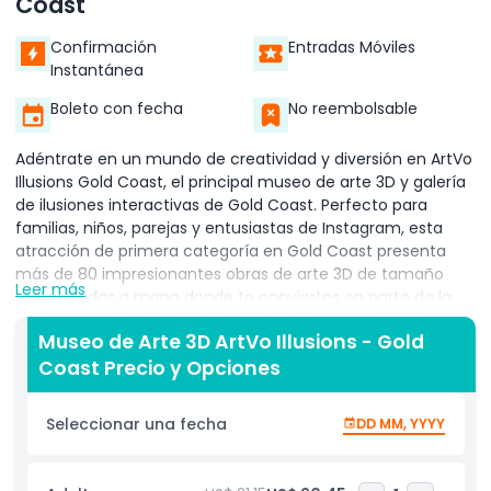
Coast
Confirmación
Entradas Móviles
Instantánea
Boleto con fecha
No reembolsable
Adéntrate en un mundo de creatividad y diversión en ArtVo
Illusions Gold Coast, el principal museo de arte 3D y galería
de ilusiones interactivas de Gold Coast. Perfecto para
familias, niños, parejas y entusiastas de Instagram, esta
atracción de primera categoría en Gold Coast presenta
más de 80 impresionantes obras de arte 3D de tamaño
Leer más
real pintadas a mano donde te conviertes en parte de la
magia posando con tiburones en escenas submarinas,
Museo de Arte 3D ArtVo Illusions - Gold
luchando contra dragones en reinos fantásticos, surfeando
Coast Precio y Opciones
olas gigantes o vagando por bosques encantados para
oportunidades fotográficas inolvidables. Diseñado para
todas las edades, ArtVo Illusions anima a tocar, interactuar
Seleccionar una fecha
DD MM, YYYY
y tomar fotos dignas de Instagram en cada esquina,
fomentando risas, imaginación y creatividad. A diferencia
de las galerías tradicionales, esta experiencia artística