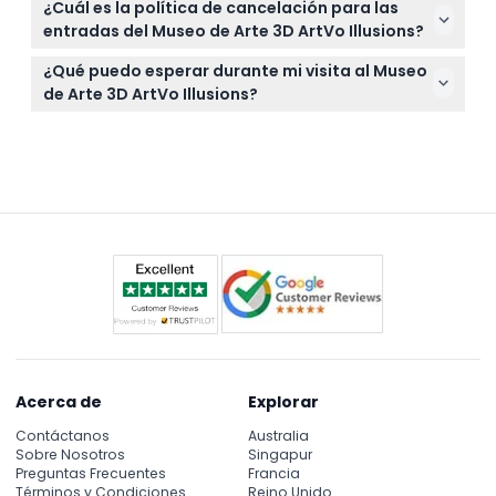
debido a la naturaleza interactiva de la exhibición.
¿Cuál es la política de cancelación para las
ya que la experiencia está diseñada para la
entradas del Museo de Arte 3D ArtVo Illusions?
fotografía interactiva donde usted se convierte en
Las entradas no son reembolsables y no pueden
parte del arte.
¿Qué puedo esperar durante mi visita al Museo
cancelarse bajo ninguna circunstancia, así que por
de Arte 3D ArtVo Illusions?
favor asegúrese de que la fecha y hora de su
Explorará nueve zonas temáticas que presentan
reserva se ajusten a sus planes.
más de 80 obras de arte 3D pintadas a mano y
disfrutará creando fotos divertidas basadas en
ilusiones que lo hacen parte de la escena.
Acerca de
Explorar
Contáctanos
Australia
Sobre Nosotros
Singapur
Preguntas Frecuentes
Francia
Términos y Condiciones
Reino Unido