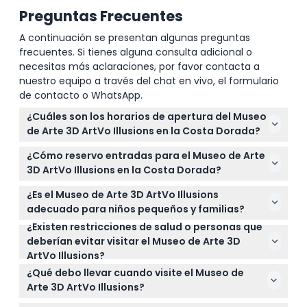
Preguntas Frecuentes
A continuación se presentan algunas preguntas
frecuentes. Si tienes alguna consulta adicional o
necesitas más aclaraciones, por favor contacta a
nuestro equipo a través del chat en vivo, el formulario
de contacto o WhatsApp.
¿Cuáles son los horarios de apertura del Museo
de Arte 3D ArtVo Illusions en la Costa Dorada?
ArtVo Costa Dorada está abierto de lunes a viernes
¿Cómo reservo entradas para el Museo de Arte
de 10:00 AM a 4:00 PM y los fines de semana de
3D ArtVo Illusions en la Costa Dorada?
10:00 AM a 5:00 PM, con la última entrada una hora
Puede reservar sus entradas en línea aquí en este
antes del cierre (puede cambiar — por favor
¿Es el Museo de Arte 3D ArtVo Illusions
sitio web seleccionando su fecha y horario
confirme al momento de la reserva).
adecuado para niños pequeños y familias?
preferido — se recomienda reservar con
¿Existen restricciones de salud o personas que
¡Sí! Los niños de 0 a 4 años entran gratis, y hay
anticipación, especialmente los fines de semana y
deberían evitar visitar el Museo de Arte 3D
entradas con descuento para edades de 5 a 15
durante las vacaciones escolares.
ArtVo Illusions?
años. Los niños deben estar acompañados por un
El museo no es adecuado para personas
adulto en todo momento por seguridad.
¿Qué debo llevar cuando visite el Museo de
embarazadas, personas con cirugías recientes o
Arte 3D ArtVo Illusions?
problemas cardíacos, y niños muy pequeños
Lleve una cámara o su teléfono para tomar fotos