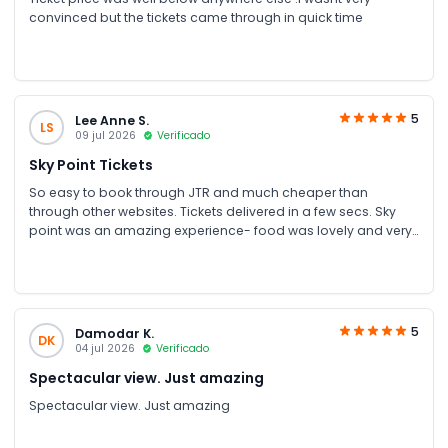
convinced but the tickets came through in quick time
5
Lee Anne S.
LS
09 jul 2026
Verificado
Sky Point Tickets
So easy to book through JTR and much cheaper than
through other websites. Tickets delivered in a few secs. Sky
point was an amazing experience- food was lovely and very
reasonable. Would definitely recommend
5
Damodar K.
DK
04 jul 2026
Verificado
Spectacular view. Just amazing
Spectacular view. Just amazing