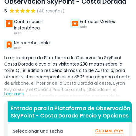
Observación SkyPoint - Costa Dorada
5
(40 reseñas)
Confirmación
Entradas Móviles
nulo
Instantánea
nulo
No reembolsable
nulo
La entrada para la Plataforma de Observación SkyPoint
Costa Dorada eleva a los visitantes 230 metros sobre la
torre Q1, el edificio residencial más alto de Australia, para
ofrecer vistas incomparables de 360° que abarcan el norte
de Brisbane, el interior de la Costa Dorada al oeste, Byron
Bay al sur y el Océano Pacífico al este. Ubicada en el
Leer más
vibrante Surfers Paradise, esta atracción costera de la
Costa Dorada ofrece panoramas con paredes de vidrio
Entrada para la Plataforma de Observación
perfectas para avistar ballenas, tormentas y brillantes
SkyPoint - Costa Dorada Precio y Opciones
horizontes nocturnos. La plataforma de doble nivel en los
pisos 77-78 cuenta con exposiciones interactivas, una
estación meteorológica, una pequeña sala de
Seleccionar una fecha
DD MM, YYYY
proyecciones y el SkyPoint Bar + Bistro que sirve café,