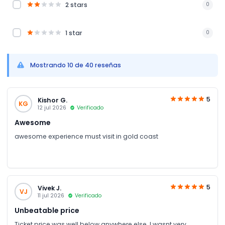
2 stars
0
1 star
0
Mostrando 10 de 40 reseñas
5
Kishor G.
KG
12 jul 2026
Verificado
Awesome
awesome experience must visit in gold coast
5
Vivek J.
VJ
11 jul 2026
Verificado
Unbeatable price
Ticket price was well below anywhere else .I wasnt very