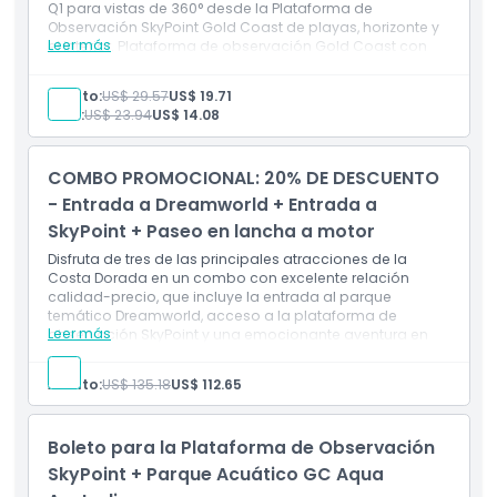
Q1 para vistas de 360° desde la Plataforma de
Observación SkyPoint Gold Coast de playas, horizonte y
Leer más
el interior. Plataforma de observación Gold Coast con
mucho valor, con pantallas interactivas y SkyPoint Bar +
Bistro. Experiencia perfecta para familias en la
Adulto:
US$ 29.57
US$ 19.71
Plataforma de Observación SkyPoint Gold Coast en
Niño:
US$ 23.94
US$ 14.08
Surfers Paradise.​
Incluye
Entradas para Plataforma de Observación SkyPoint
COMBO PROMOCIONAL: 20% DE DESCUENTO
Gold Coast para 2 adultos + 2 niños​
Acceso a vistas panorámicas de 360° desde los
- Entrada a Dreamworld + Entrada a
niveles 77-78​
SkyPoint + Paseo en lancha a motor
Disfruta de tres de las principales atracciones de la
Costa Dorada en un combo con excelente relación
calidad-precio, que incluye la entrada al parque
temático Dreamworld, acceso a la plataforma de
Leer más
observación SkyPoint y una emocionante aventura en
lancha a motor.
Inclusiones
Adulto:
US$ 135.18
US$ 112.65
Entrada a Dreamworld Gold Coast
Acceso a las atracciones, juegos y experiencias con
la vida silvestre de Dreamworld
Boleto para la Plataforma de Observación
Entrada a la plataforma de observación SkyPoint
Vistas panorámicas de 360 grados desde SkyPoint
SkyPoint + Parque Acuático GC Aqua
sobre Surfers Paradise