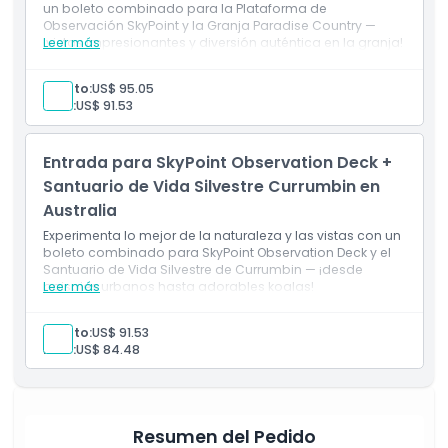
un boleto combinado para la Plataforma de
Observación SkyPoint y la Granja Paradise Country —
¡vistas impresionantes y diversión auténtica en la granja!
Leer más
Adulto:
US$ 95.05
Niño:
US$ 91.53
Entrada para SkyPoint Observation Deck +
Santuario de Vida Silvestre Currumbin en
Australia
Experimenta lo mejor de la naturaleza y las vistas con un
boleto combinado para SkyPoint Observation Deck y el
Santuario de Vida Silvestre de Currumbin — ¡desde
paisajes urbanos hasta adorables koalas!
Leer más
Adulto:
US$ 91.53
Niño:
US$ 84.48
Resumen del Pedido