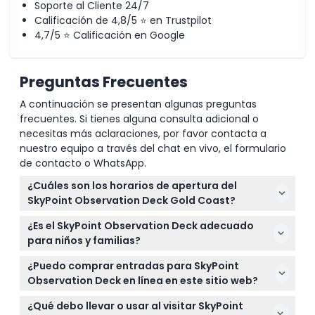
Soporte al Cliente 24/7
Calificación de 4,8/5 ⭐ en Trustpilot
4,7/5 ⭐ Calificación en Google
Preguntas Frecuentes
A continuación se presentan algunas preguntas
frecuentes. Si tienes alguna consulta adicional o
necesitas más aclaraciones, por favor contacta a
nuestro equipo a través del chat en vivo, el formulario
de contacto o WhatsApp.
¿Cuáles son los horarios de apertura del
SkyPoint Observation Deck Gold Coast?
SkyPoint Observation Deck está abierto todos los
¿Es el SkyPoint Observation Deck adecuado
días de 7:30 AM a 8:30 PM, con última entrada 30
para niños y familias?
minutos antes del cierre. Los horarios de cierre
Sí, los niños menores de 3 años entran gratis, pero
pueden variar según la demanda, por lo que es
¿Puedo comprar entradas para SkyPoint
los menores de 18 deben estar acompañados por
mejor verificar los horarios actuales al reservar en
Observation Deck en línea en este sitio web?
un adulto que pague. Tenga en cuenta que no se
línea (sujeto a cambios — por favor confirme al
¡Absolutamente! Puede reservar sus entradas para
recomienda la visita a niños muy pequeños y a
¿Qué debo llevar o usar al visitar SkyPoint
momento de la reserva).
SkyPoint Observation Deck de forma fácil y segura