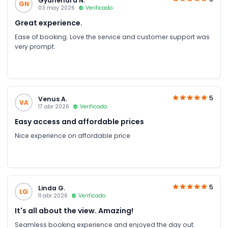
Gyanendra N.
GN
03 may 2026
Verificado
Great experience.
Ease of booking. Love the service and customer support was
very prompt.
5
Venus A.
VA
17 abr 2026
Verificado
Easy access and affordable prices
Nice experience on affordable price
5
Linda G.
LG
11 abr 2026
Verificado
It's all about the view. Amazing!
Seamless booking experience and enjoyed the day out.