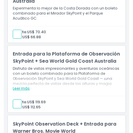
Australia
Paseo en lancha a motor de 40 minutos
Giros a alta velocidad, deslizamientos y maniobras
Experimenta lo mejor de la Costa Dorada con un boleto
emocionantes en las vías fluviales de Gold Coast
combinado para el Mirador SkyPoint y el Parque
Vistas escénicas de la costa y el horizonte durante la
Acuático GC.
experiencia en lancha
Dreamworld y SkyPoint válidos en dos días
Adulto:
US$ 70.40
cualesquiera dentro de los siete días posteriores a
Niño:
US$ 66.88
la primera visita
Fecha y horario reservado para el paseo en lancha
incluidos
Entrada para la Plataforma de Observación
SkyPoint + Sea World Gold Coast Australia
Disfruta de vistas impresionantes y aventuras oceánicas
con un boleto combinado para la Plataforma de
Observación SkyPoint y Sea World Gold Coast — ¡una
mezcla perfecta de vistas desde las alturas y magia
Leer más
marina!
Adulto:
US$ 119.69
Niño:
US$ 112.65
SkyPoint Observation Deck + Entrada para
Warner Bros. Movie World