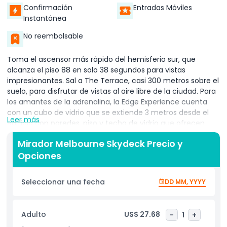
Confirmación
Entradas Móviles
Instantánea
No reembolsable
Toma el ascensor más rápido del hemisferio sur, que
alcanza el piso 88 en solo 38 segundos para vistas
impresionantes. Sal a The Terrace, casi 300 metros sobre el
suelo, para disfrutar de vistas al aire libre de la ciudad. Para
los amantes de la adrenalina, la Edge Experience cuenta
con un cubo de vidrio que se extiende 3 metros desde el
Leer más
edificio con paredes, piso y techo de vidrio que ofrecen
una perspectiva inolvidable de Melbourne desde las alturas.
Mirador Melbourne Skydeck Precio y
Estos elementos hacen del Melbourne Skydeck una
Opciones
atracción principal para familias y amantes de la aventura.​
La entrada a Melbourne Skydeck te sumerge en vistas
panorámicas de Melbourne, combinando educación con
Seleccionar una fecha
DD MM, YYYY
emoción. Observa puntos de referencia como el río Yarra,
Federation Square y las lejanas cordilleras Dandenong a
través de los catalejos. Las exhibiciones interactivas
Adulto
US$ 27.68
-
1
+
mejoran la comprensión del diseño de la ciudad, mientras