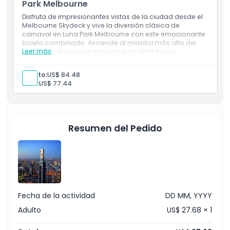
horizonte desde el piso 88, el viaje más rápido en
Park Melbourne
ascensor, experiencia en el cubo de vidrio The Edge.
Disfruta de impresionantes vistas de la ciudad desde el
Melbourne Skydeck y vive la diversión clásica de
carnaval en Luna Park Melbourne con este emocionante
boleto combinado. Asciende al mirador más alto del
Leer más
Hemisferio Sur para panoramas de 360°, luego
sumérgete en atracciones y juegos nostálgicos en el
icónico parque de diversiones de Melbourne. Entradas
Adulto:
US$ 84.48
perfectas para Melbourne Skydeck Luna Park para
Niño:
US$ 77.44
emociones en gran altura y entretenimiento familiar.
Incluye
Melbourne Skydeck: Vistas impresionantes del
horizonte desde el piso 88, viaje en el ascensor más
rápido, aventura en el cubo de vidrio The Edge.
Resumen del Pedido
Fecha de la actividad
DD MM, YYYY
Adulto
US$ 27.68 × 1