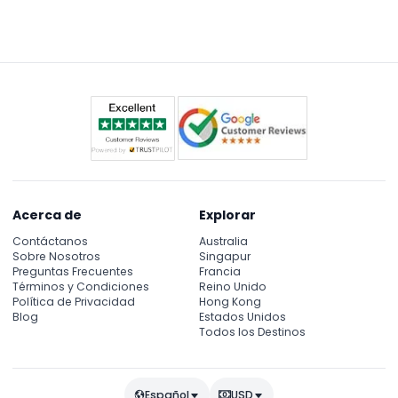
ruedas, lo que permite que los visitantes con
disponible si el clima lo permite y ofrece una
necesidades de movilidad disfruten de las vistas
perspectiva aún más emocionante.
espectaculares con facilidad.
Acerca de
Explorar
Contáctanos
Australia
Sobre Nosotros
Singapur
Preguntas Frecuentes
Francia
Términos y Condiciones
Reino Unido
Política de Privacidad
Hong Kong
Blog
Estados Unidos
Todos los Destinos
Español
USD