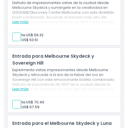
Disfruta de impresionantes vistas de la ciudad desde
Melbourne Skydeck y sumérgete en la creatividad en
LEGOLAND Discovery Centre Melbourne con este divertido
ticket combinado. Asciende al mirador más alto del
Leer más
hemisferio sur para panorámicas de 360°, luego desata
la imaginación a través de construcciones LEGO®,
atracciones y zonas interactivas en la principal
Adulto:
US$ 56.32
atracción familiar de Melbourne. Entradas perfectas
Niño:
US$ 53.51
para Melbourne Skydeck y LEGOLAND para alturas
emocionantes y descubrimientos lúdicos.
Incluye
Entrada para Melbourne Skydeck y
Melbourne Skydeck: Impresionantes vistas del
horizonte desde el piso 88, el ascensor más rápido,
Sovereign Hill
la emocionante caja de vidrio The Edge.
Experimenta vistas impresionantes desde Melbourne
Skydeck y retrocede a la era de la fiebre del oro en
Sovereign Hill con este emocionante boleto combinado.
Disfruta de panoramas de 360° de la ciudad desde la
Leer más
plataforma de observación más alta del Hemisferio Sur,
luego sumérgete en la historia de la minería de oro de
los años 1850 a través de exhibiciones vivientes y
Adulto:
US$ 70.40
recreaciones auténticas. Entradas perfectas para
Niño:
US$ 67.59
Melbourne Skydeck Sovereign Hill para emociones
modernas y aventura histórica.
Incluye
Entrada para el Melbourne Skydeck y Luna
Melbourne Skydeck: Impresionantes vistas del