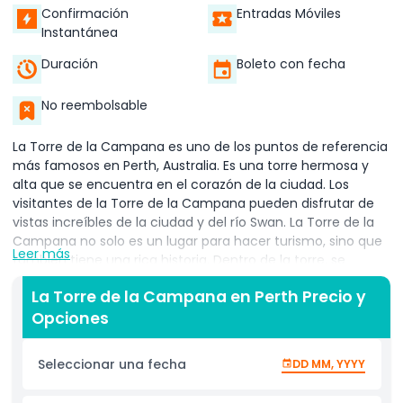
Confirmación
Entradas Móviles
Instantánea
Duración
Boleto con fecha
No reembolsable
La Torre de la Campana es uno de los puntos de referencia
más famosos en Perth, Australia. Es una torre hermosa y
alta que se encuentra en el corazón de la ciudad. Los
visitantes de la Torre de la Campana pueden disfrutar de
vistas increíbles de la ciudad y del río Swan. La Torre de la
Campana no solo es un lugar para hacer turismo, sino que
Leer más
también tiene una rica historia. Dentro de la torre, se
encuentra un conjunto de campanas históricas que fueron
La Torre de la Campana en Perth Precio y
traídas de la iglesia St Martin in the Fields en Londres. Estas
Opciones
campanas son muy especiales y han estado sonando en
Perth desde 1988. La Torre de la Campana es una atracción
que no te puedes perder si visitas Perth. Cuando visites,
Seleccionar una fecha
DD MM, YYYY
podrás tomar un ascensor hasta la cima de la torre, donde
podrás ver vistas impresionantes de la ciudad, el río y las