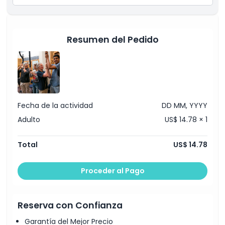
toque de campanas
Certificado de toque de campanas
Exclusiones
Resumen del Pedido
Horario de Apertura
Cosas a Saber
Ubicación
Fecha de la actividad
DD MM, YYYY
Adulto
US$ 14.78 × 1
Cómo Llegar
Total
US$ 14.78
Cómo Canjear
Proceder al Pago
Política de Cancelación
Reserva con Confianza
Garantía del Mejor Precio