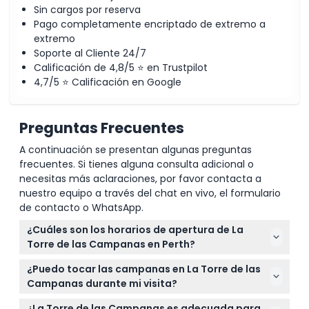
Sin cargos por reserva
Pago completamente encriptado de extremo a
extremo
Soporte al Cliente 24/7
Calificación de 4,8/5 ⭐ en Trustpilot
4,7/5 ⭐ Calificación en Google
Preguntas Frecuentes
A continuación se presentan algunas preguntas
frecuentes. Si tienes alguna consulta adicional o
necesitas más aclaraciones, por favor contacta a
nuestro equipo a través del chat en vivo, el formulario
de contacto o WhatsApp.
¿Cuáles son los horarios de apertura de La
Torre de las Campanas en Perth?
La Torre de las Campanas está abierta de jueves a
¿Puedo tocar las campanas en La Torre de las
domingo de 10:00 AM a 4:00 PM, con la última
Campanas durante mi visita?
admisión a las 3:45 PM (sujeto a cambios — por
¡Sí! La Torre de las Campanas ofrece una
favor confirme al momento de la reserva).
¿La Torre de las Campanas es adecuada para